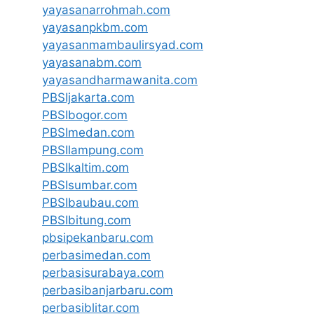
yayasanarrohmah.com
yayasanpkbm.com
yayasanmambaulirsyad.com
yayasanabm.com
yayasandharmawanita.com
PBSIjakarta.com
PBSIbogor.com
PBSImedan.com
PBSIlampung.com
PBSIkaltim.com
PBSIsumbar.com
PBSIbaubau.com
PBSIbitung.com
pbsipekanbaru.com
perbasimedan.com
perbasisurabaya.com
perbasibanjarbaru.com
perbasiblitar.com