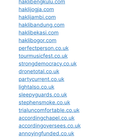
haklibengkulu.com
haklijogja.com
haklijambi.com
haklibandung.com
haklibekasi.com
haklibogor.com
perfectperson.co.uk
tourmusicfest.co.uk
strongdemocracy.co.uk
dronetotal.co.uk
partycurrent.co.uk
lightalso.co.uk
sleepyguards.co.uk
stephensmoke.co.uk
trialuncomfortable.co.uk
accordingchapel.co.uk
accordingoversees.co.uk
annoyingfunded.co.uk