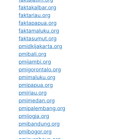
faktakalbar.org
faktariau.org
faktapapua.org
faktamaluku.org
faktasumut.org
pmidkijakarta.org
pmibali.org
pmijambi.org
pmigorontalo.org
pmimaluku.org
pmipapua.org
pmiriau.org
pmimedan.org
pmipalembang.org
pmijogja.org
pmibandung.org
pmibogor.org