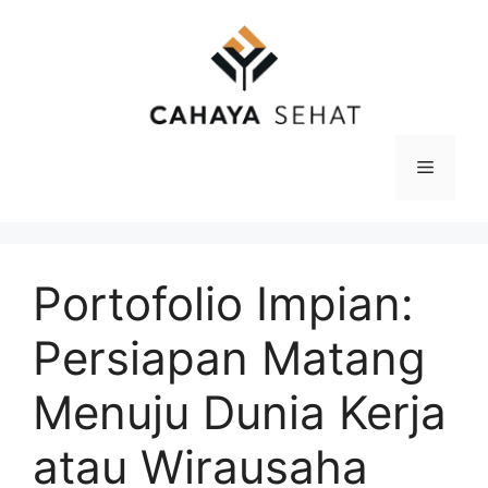
Langsung
ke
isi
Menu
Portofolio Impian:
Persiapan Matang
Menuju Dunia Kerja
atau Wirausaha