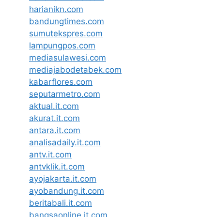
harianikn.com
bandungtimes.com
sumutekspres.com
lampungpos.com
mediasulawesi.com
mediajabodetabek.com
kabarflores.com
seputarmetro.com
aktual.it.com
akurat.it.com
antara.it.com
analisadaily.it.com
antv.it.com
antvklik.it.com
ayojakarta.it.com
ayobandung.it.com
beritabali.it.com
bangsaonline.it.com