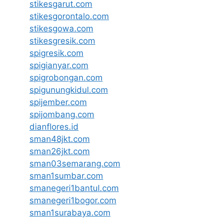
stikesgarut.com
stikesgorontalo.com
stikesgowa.com
stikesgresik.com
spigresik.com
spigianyar.com
spigrobongan.com
spigunungkidul.com
spijember.com
spijombang.com
dianflores.id
sman48jkt.com
sman26jkt.com
sman03semarang.com
sman1sumbar.com
smanegeri1bantul.com
smanegeri1bogor.com
sman1surabaya.com