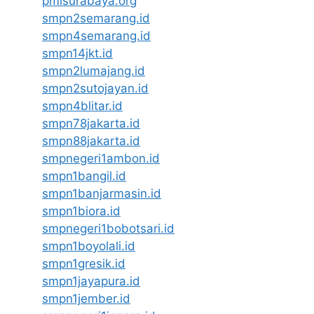
pmisurabaya.org
smpn2semarang.id
smpn4semarang.id
smpn14jkt.id
smpn2lumajang.id
smpn2sutojayan.id
smpn4blitar.id
smpn78jakarta.id
smpn88jakarta.id
smpnegeri1ambon.id
smpn1bangil.id
smpn1banjarmasin.id
smpn1biora.id
smpnegeri1bobotsari.id
smpn1boyolali.id
smpn1gresik.id
smpn1jayapura.id
smpn1jember.id