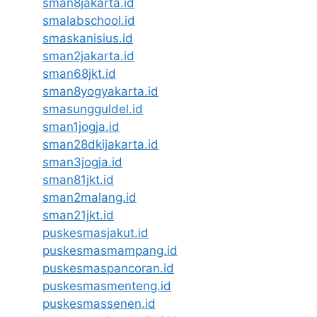
sman8jakarta.id
smalabschool.id
smaskanisius.id
sman2jakarta.id
sman68jkt.id
sman8yogyakarta.id
smasungguldel.id
sman1jogja.id
sman28dkijakarta.id
sman3jogja.id
sman81jkt.id
sman2malang.id
sman21jkt.id
puskesmasjakut.id
puskesmasmampang.id
puskesmaspancoran.id
puskesmasmenteng.id
puskesmassenen.id