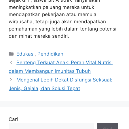
sejak dini, siswa SMA tidak hanya akan
meningkatkan peluang mereka untuk
mendapatkan pekerjaan atau memulai
wirausaha, tetapi juga akan mendapatkan
pemahaman yang lebih dalam tentang potensi
dan minat mereka sendiri.
Kategori
Edukasi
,
Pendidikan
Benteng Terkuat Anak: Peran Vital Nutrisi
dalam Membangun Imunitas Tubuh
Mengenal Lebih Dekat Disfungsi Seksual:
Jenis, Gejala, dan Solusi Tepat
Cari