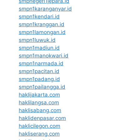
smpnegeri1jepara.id
smpn1karanganyar.id
smpn1kendari.id
smpn1kranggan.id
smpn1lamongan.id
smpn1luwuk.id
smpn1madiun.id
smpn1manokwari.id
smpn1narmada.id
smpn1pacitan.id
smpn1padang.id
smpn1pailangga.id
haklijakarta.com
haklilangsa.com
haklisabang.com
haklidenpasar.com
haklicilegon.com
hakliserang.com