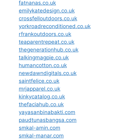
fatnanas.co.uk
emilykatedesign.co.uk
crossfelloutdoors.co.uk
yorkroadreconditioned.co.uk
rfrankoutdoors.co.uk
teaparentrepeat.co.uk
thegenerationhub.co.uk
talkingmagpie.co.uk
humancotton.co.uk
newdawndigitals.co.uk
saintfelice.co.uk
mrjapparel.co.uk
kinkycatalog.co.uk
thefaciahub.co.uk
yayasanbinabakti.com
paudtunasbangsa.com
smkal-amin.com
smkal-manar.com