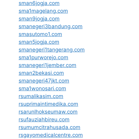
sman6jogja.com
sma1magelang.com
sman9jogja.com
smanegeri3bandung.com
smasutomo1.com
sman5jogja.com
smanegeri1tangerang.com
sma1purworejo.com
smanegeri1jember.com
sman2bekasi.com
smanegeri47jkt.com
sma1wonosari.com
rsumalikasim.com
rsuprimaintimedika.com
rsarunlhokseumaw.com
rsufauziahbireu.com
rsumumcitrahusada.com
rsgayomedicalcentre.com