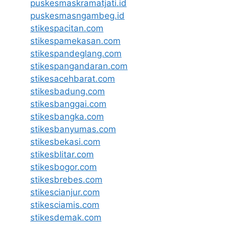
puskesmaskramatjati.id
puskesmasngambeg.id
stikespacitan.com
stikespamekasan.com
stikespandeglang.com
stikespangandaran.com
stikesacehbarat.com
stikesbadung.com
stikesbanggai.com
stikesbangka.com
stikesbanyumas.com
stikesbekasi.com
stikesblitar.com
stikesbogor.com
stikesbrebes.com
stikescianjur.com
stikesciamis.com
stikesdemak.com