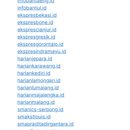
infobantaeng.id
infobantul.id
ekspresbekasi.id
ekspresbone.id
eksprescianjur.id
ekspresgresik.id
ekspresgorontalo.id
ekspresindramayu.id
harianjepara.id
hariankarawang.id
hariankediri.id
harianlamongan.id
harianlumajang.id
harianmajalengka.id
harianmalang.id
smanics-serpong.id
smakstlouis.id
smapraditadirgantara.id