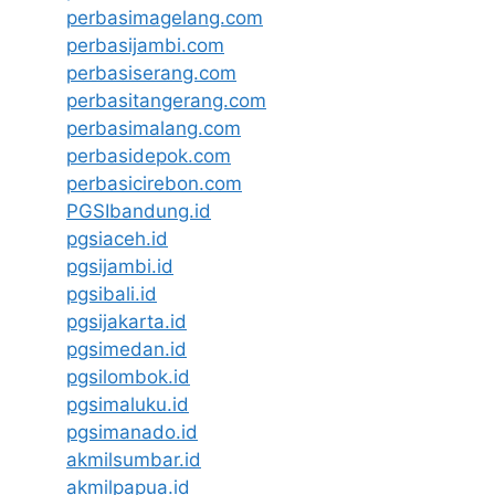
perbasimagelang.com
perbasijambi.com
perbasiserang.com
perbasitangerang.com
perbasimalang.com
perbasidepok.com
perbasicirebon.com
PGSIbandung.id
pgsiaceh.id
pgsijambi.id
pgsibali.id
pgsijakarta.id
pgsimedan.id
pgsilombok.id
pgsimaluku.id
pgsimanado.id
akmilsumbar.id
akmilpapua.id