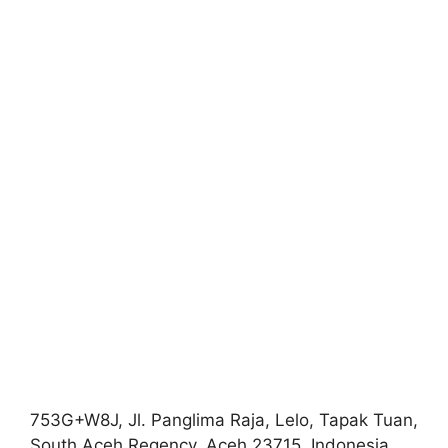
753G+W8J, Jl. Panglima Raja, Lelo, Tapak Tuan,
South Aceh Regency, Aceh 23715, Indonesia