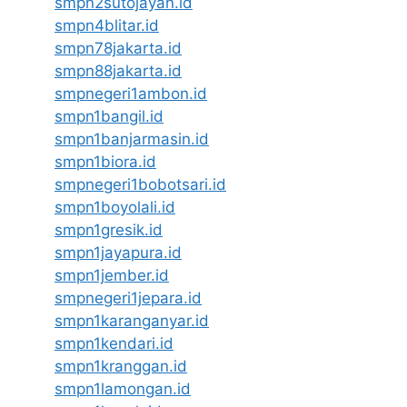
smpn2sutojayan.id
smpn4blitar.id
smpn78jakarta.id
smpn88jakarta.id
smpnegeri1ambon.id
smpn1bangil.id
smpn1banjarmasin.id
smpn1biora.id
smpnegeri1bobotsari.id
smpn1boyolali.id
smpn1gresik.id
smpn1jayapura.id
smpn1jember.id
smpnegeri1jepara.id
smpn1karanganyar.id
smpn1kendari.id
smpn1kranggan.id
smpn1lamongan.id