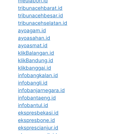
meulaboh.id
tribunacehbarat.id
tribunacehbesar.id
tribunacehselatan.id
ayoagam.id
ayoasahan.id
ayoasmat.id
klikBalangan.id
klikBandung.id
klikbanggai.id
infobangkalan.id
infobangli.id
infobanjarnegara.id
infobantaeng.id
infobantul.id
ekspresbekasi.id
ekspresbone.id
eksprescianjur.id