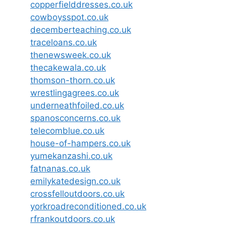
copperfielddresses.co.uk
cowboysspot.co.uk
decemberteaching.co.uk
traceloans.co.uk
thenewsweek.co.uk
thecakewala.co.uk
thomson-thorn.co.uk
wrestlingagrees.co.uk
underneathfoiled.co.uk
spanosconcerns.co.uk
telecomblue.co.uk
house-of-hampers.co.uk
yumekanzashi.co.uk
fatnanas.co.uk
emilykatedesign.co.uk
crossfelloutdoors.co.uk
yorkroadreconditioned.co.uk
rfrankoutdoors.co.uk