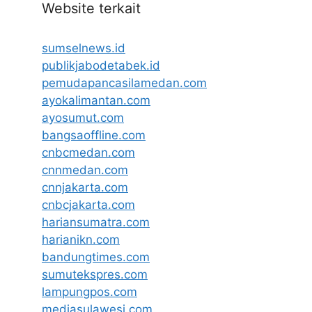
Website terkait
sumselnews.id
publikjabodetabek.id
pemudapancasilamedan.com
ayokalimantan.com
ayosumut.com
bangsaoffline.com
cnbcmedan.com
cnnmedan.com
cnnjakarta.com
cnbcjakarta.com
hariansumatra.com
harianikn.com
bandungtimes.com
sumutekspres.com
lampungpos.com
mediasulawesi.com