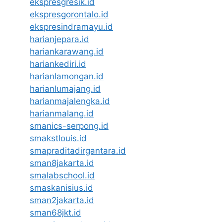
ekspresgresik.id
ekspresgorontalo.id
ekspresindramayu.id
harianjepara.id
hariankarawang.id
hariankediri.id
harianlamongan.id
harianlumajang.id
harianmajalengka.id
harianmalang.id
smanics-serpong.id
smakstlouis.id
smapraditadirgantara.id
sman8jakarta.id
smalabschool.id
smaskanisius.id
sman2jakarta.id
sman68jkt.id