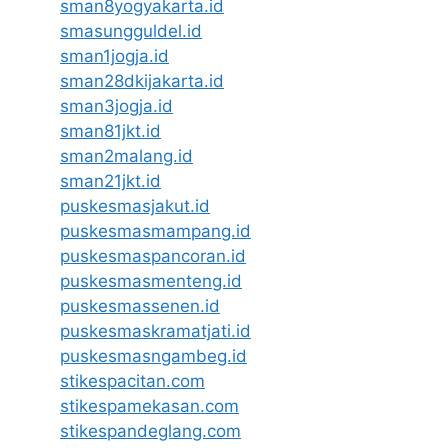
sman8yogyakarta.id
smasungguldel.id
sman1jogja.id
sman28dkijakarta.id
sman3jogja.id
sman81jkt.id
sman2malang.id
sman21jkt.id
puskesmasjakut.id
puskesmasmampang.id
puskesmaspancoran.id
puskesmasmenteng.id
puskesmassenen.id
puskesmaskramatjati.id
puskesmasngambeg.id
stikespacitan.com
stikespamekasan.com
stikespandeglang.com