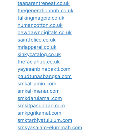
teaparentrepeat.co.uk
thegenerationhub.co.uk
talkingmagpie.co.uk
humancotton.co.uk
newdawndigitals.co.uk
saintfelice.co.uk
mrjapparel.co.uk
kinkycatalog.co.uk
thefaciahub.co.uk
yayasanbinabakti.com
paudtunasbangsa.com
smkal-amin.com
smkal-manar.com
smkdarulamal.com
smkitpasundan.com
smkpgrikamal.com
smktarbiyatululum.com
smkyasalam-elummah.com