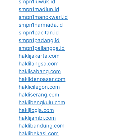
smpn1luwuk.id
smpn1madiun.id
smpn1manokwari.id
smpn1narmada.id
smpn1pacitan.id
smpn1padang.id
smpn1pailangga.id
haklijakarta.com
haklilangsa.com
haklisabang.com
haklidenpasar.com
haklicilegon.com
hakliserang.com
haklibengkulu.com
haklijogja.com
haklijambi.com
haklibandung.com
haklibekasi.com