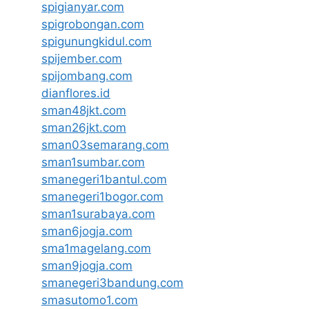
spigianyar.com
spigrobongan.com
spigunungkidul.com
spijember.com
spijombang.com
dianflores.id
sman48jkt.com
sman26jkt.com
sman03semarang.com
sman1sumbar.com
smanegeri1bantul.com
smanegeri1bogor.com
sman1surabaya.com
sman6jogja.com
sma1magelang.com
sman9jogja.com
smanegeri3bandung.com
smasutomo1.com