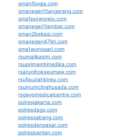
sman5jogja.com
smanegeri1tangerang.com
sma1purworejo.com
smanegeri1jember.com
sman2bekasi.com
smanegeri47jkt.com
sma1wonosari.com
rsumalikasim.com
rsuprimaintimedika.com
rsarunlhokseumaw.com
rsufauziahbireu.com
rsumumcitrahusada.com
rsgayomedicalcentre.com
polresjakarta.com
polresdago.com
polressabang.com
polresdenpasar.com
polresbanten.com