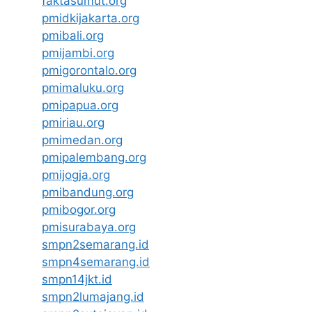
faktasumut.org
pmidkijakarta.org
pmibali.org
pmijambi.org
pmigorontalo.org
pmimaluku.org
pmipapua.org
pmiriau.org
pmimedan.org
pmipalembang.org
pmijogja.org
pmibandung.org
pmibogor.org
pmisurabaya.org
smpn2semarang.id
smpn4semarang.id
smpn14jkt.id
smpn2lumajang.id