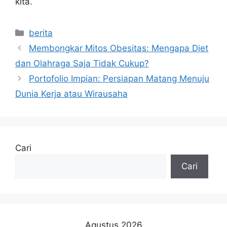
kita.
Kategori
berita
Membongkar Mitos Obesitas: Mengapa Diet
dan Olahraga Saja Tidak Cukup?
Portofolio Impian: Persiapan Matang Menuju
Dunia Kerja atau Wirausaha
Cari
Cari
Agustus 2026