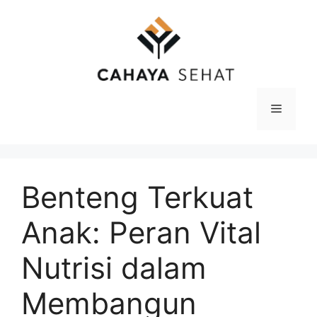
Langsung
ke
isi
Menu
Benteng Terkuat
Anak: Peran Vital
Nutrisi dalam
Membangun