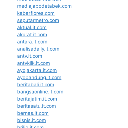
mediajabodetabek.com
kabarflores.com
seputarmetro.com
aktual.it.com
akurat.it.com
antara.it.com
analisadaily.it.com
antv.it.com
antvklik.it.com
ayojakarta.it.com
ayobandung.it.com
beritabali.it.com
bangsaonline.it.com
beritajatim.it.com
beritasatu.it.com
bernas.it.com
bisnis.it.com
brilio.it.com