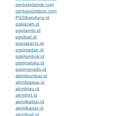
perbasidepok.com
perbasicirebon.com
PGSIbandung.id
pgsiaceh.id
pgsijambi.id
pgsibali.id
pgsijakarta.id
pgsimedan.id
pgsilombok.id
pgsimaluku.id
pgsimanado.id
akmilsumbar.id
akmilpapua.id
akmilriau.id
akmilntt.id
akmilkalbar.id
akmilkalsel.id
akmilbali.id