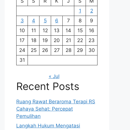
S
S
R
K
J
S
M
1
2
3
4
5
6
7
8
9
10
11
12
13
14
15
16
17
18
19
20
21
22
23
24
25
26
27
28
29
30
31
« Jul
Recent Posts
Ruang Rawat Beraroma Terapi RS
Cahaya Sehat: Percepat
Pemulihan
Langkah Hukum Mengatasi