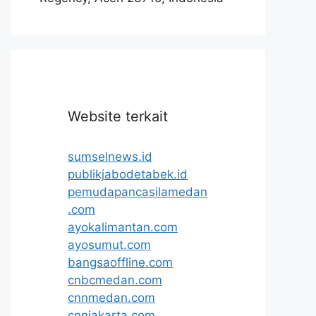
Website terkait
sumselnews.id
publikjabodetabek.id
pemudapancasilamedan
.com
ayokalimantan.com
ayosumut.com
bangsaoffline.com
cnbcmedan.com
cnnmedan.com
cnnjakarta.com