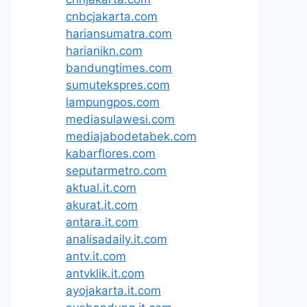
cnbcjakarta.com
hariansumatra.com
harianikn.com
bandungtimes.com
sumutekspres.com
lampungpos.com
mediasulawesi.com
mediajabodetabek.com
kabarflores.com
seputarmetro.com
aktual.it.com
akurat.it.com
antara.it.com
analisadaily.it.com
antv.it.com
antvklik.it.com
ayojakarta.it.com