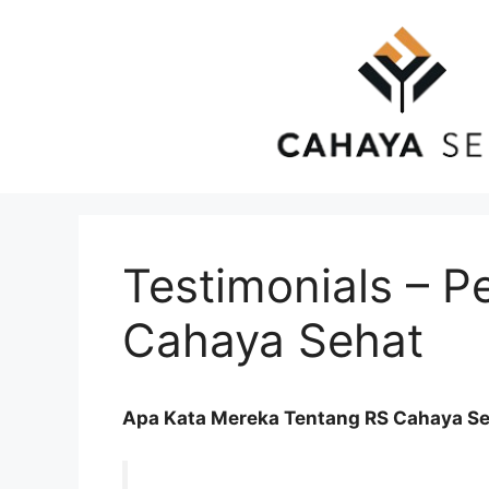
Langsung
ke
isi
Testimonials – P
Cahaya Sehat
Apa Kata Mereka Tentang RS Cahaya S