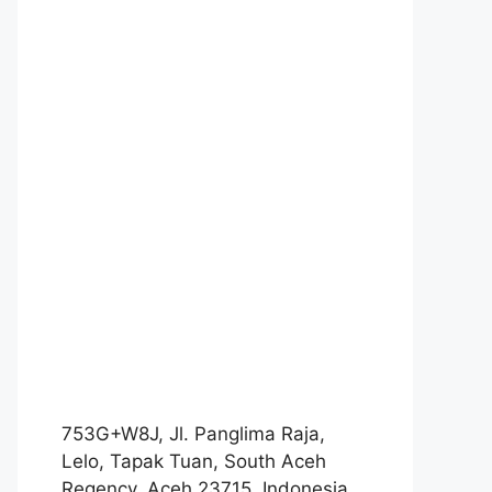
753G+W8J, Jl. Panglima Raja,
Lelo, Tapak Tuan, South Aceh
Regency, Aceh 23715, Indonesia