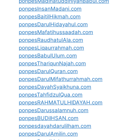
ponpesMadinatuddiniyahBabul.com
ponpesInsanMadani.com
ponpesBaitilHikmah.com
ponpesDarulHidayahul.com
ponpesMafatihussaadah.com
ponpesRaudhatulAla.com
ponpesLiqaurrahmah.com
ponpesBabulUlum.com
ponpesThariqunNajah.com
ponpesDarulQuran.com
ponpesDarulMifathurrahmah.com
ponpesDayahSyaikhuna.com
ponpesTahfidzulQua.com
ponpesRAHMATULHIDAYAH.com
ponpesDarussalamnuh.com
ponpesBUDiIHSAN.com
ponpesdayahdarulilham.com
ponpesDarulAmilin.com