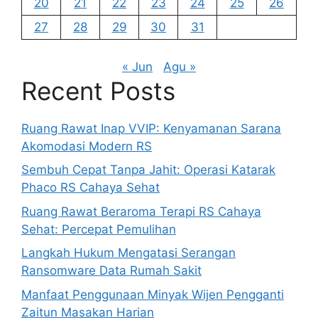
20
21
22
23
24
25
26
27
28
29
30
31
« Jun
Agu »
Recent Posts
Ruang Rawat Inap VVIP: Kenyamanan Sarana
Akomodasi Modern RS
Sembuh Cepat Tanpa Jahit: Operasi Katarak
Phaco RS Cahaya Sehat
Ruang Rawat Beraroma Terapi RS Cahaya
Sehat: Percepat Pemulihan
Langkah Hukum Mengatasi Serangan
Ransomware Data Rumah Sakit
Manfaat Penggunaan Minyak Wijen Pengganti
Zaitun Masakan Harian