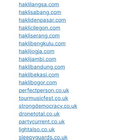
haklilangsa.com
haklisabang.com
haklidenpasar.com
haklicilegon.com
hakliserang.com
haklibengkulu.com
haklijogja.com
haklijambi.com
haklibandung.com
haklibekasi.com
haklibogor.com
perfectperson.co.uk
tourmusicfest.co.uk
strongdemocracy.co.uk
dronetotal.co.uk
partycurrent.co.uk
lightalso.co.uk
sleepyguards.co.uk