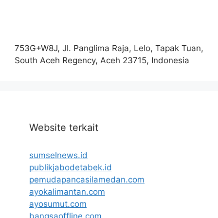
753G+W8J, Jl. Panglima Raja, Lelo, Tapak Tuan,
South Aceh Regency, Aceh 23715, Indonesia
Website terkait
sumselnews.id
publikjabodetabek.id
pemudapancasilamedan.com
ayokalimantan.com
ayosumut.com
bangsaoffline.com