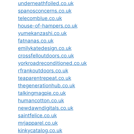
underneathfoiled.co.uk
spanosconcerns.co.uk
telecomblue.co.uk
house-of-hampers.co.uk
yumekanzashi.co.uk
fatnanas.co.uk
emilykatedesign.co.uk
crossfelloutdoors.co.uk
yorkroadreconditioned.co.uk
rfrankoutdoors.co.uk
teaparentrepeat.co.uk
thegenerationhub.co.uk
talkingmagpie.co.uk
humancotton.co.uk
newdawndigitals.co.uk
saintfelice.co.uk
mrjapparel.co.uk
kinkycatalog.co.uk