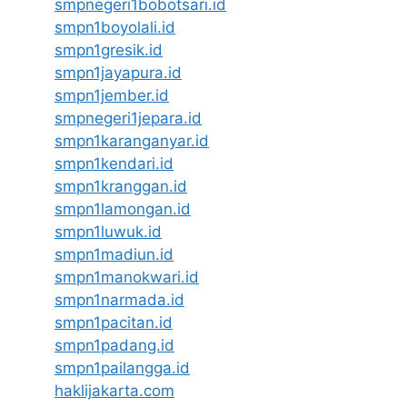
smpnegeri1bobotsari.id
smpn1boyolali.id
smpn1gresik.id
smpn1jayapura.id
smpn1jember.id
smpnegeri1jepara.id
smpn1karanganyar.id
smpn1kendari.id
smpn1kranggan.id
smpn1lamongan.id
smpn1luwuk.id
smpn1madiun.id
smpn1manokwari.id
smpn1narmada.id
smpn1pacitan.id
smpn1padang.id
smpn1pailangga.id
haklijakarta.com