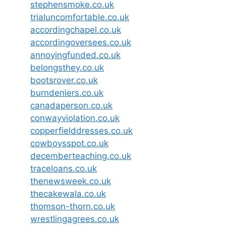
stephensmoke.co.uk
trialuncomfortable.co.uk
accordingchapel.co.uk
accordingoversees.co.uk
annoyingfunded.co.uk
belongsthey.co.uk
bootsrover.co.uk
burndeniers.co.uk
canadaperson.co.uk
conwayviolation.co.uk
copperfielddresses.co.uk
cowboysspot.co.uk
decemberteaching.co.uk
traceloans.co.uk
thenewsweek.co.uk
thecakewala.co.uk
thomson-thorn.co.uk
wrestlingagrees.co.uk