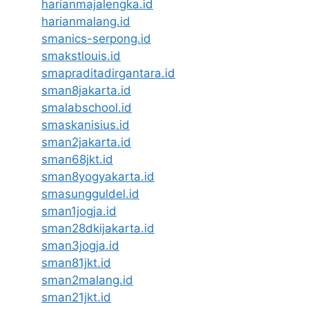
harianmajalengka.id
harianmalang.id
smanics-serpong.id
smakstlouis.id
smapraditadirgantara.id
sman8jakarta.id
smalabschool.id
smaskanisius.id
sman2jakarta.id
sman68jkt.id
sman8yogyakarta.id
smasungguldel.id
sman1jogja.id
sman28dkijakarta.id
sman3jogja.id
sman81jkt.id
sman2malang.id
sman21jkt.id