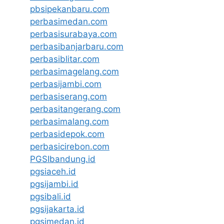
pbsipekanbaru.com
perbasimedan.com
perbasisurabaya.com
perbasibanjarbaru.com
perbasiblitar.com
perbasimagelang.com
perbasijambi.com
perbasiserang.com
perbasitangerang.com
perbasimalang.com
perbasidepok.com
perbasicirebon.com
PGSIbandung.id
pgsiaceh.id
pgsijambi.id
pgsibali.id
pgsijakarta.id
pgsimedan.id