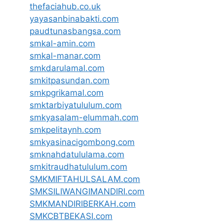
thefaciahub.co.uk
yayasanbinabakti.com
paudtunasbangsa.com
smkal-amin.com
smkal-manar.com
smkdarulamal.com
smkitpasundan.com
smkpgrikamal.com
smktarbiyatululum.com
smkyasalam-elummah.com
smkpelitaynh.com
smkyasinacigombong.com
smknahdatululama.com
smkitraudhatululum.com
SMKMIFTAHULSALAM.com
SMKSILIWANGIMANDIRI.com
SMKMANDIRIBERKAH.com
SMKCBTBEKASI.com