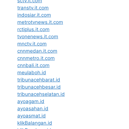
sctv.it.com
transtv.it.com
indosiar.it.com
metrotvnews.it.com
rctiplus.it.com
tvonenews.it.com
mnctv.it.com
cnnmedan.it.com
cnnmetro.it.com
cnnbali.it.com
meulaboh.id
tribunacehbarat.id
tribunacehbesar.id
tribunacehselatan.id
ayoagam.id
ayoasahan.id
ayoasmat.id
klikBalangan.id