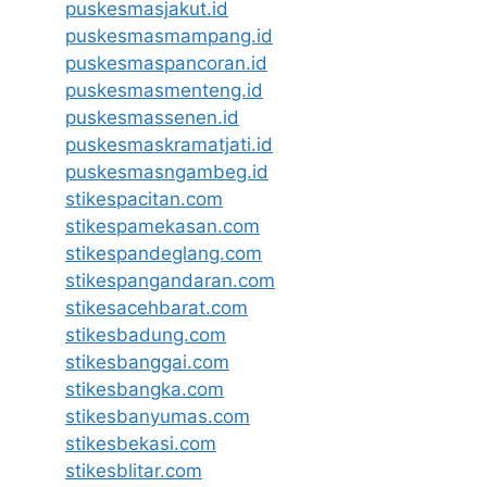
puskesmasjakut.id
puskesmasmampang.id
puskesmaspancoran.id
puskesmasmenteng.id
puskesmassenen.id
puskesmaskramatjati.id
puskesmasngambeg.id
stikespacitan.com
stikespamekasan.com
stikespandeglang.com
stikespangandaran.com
stikesacehbarat.com
stikesbadung.com
stikesbanggai.com
stikesbangka.com
stikesbanyumas.com
stikesbekasi.com
stikesblitar.com