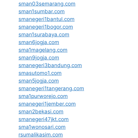
sman03semarang.com
sman1sumbar.com
smanegeri1bantul.com
smanegeri1bogor.com
sman1surabaya.com
sman6jogja.com
sma1magelang.com
sman9jogja.com
smanegeri3bandung.com
smasutomo1.com
sman5jogja.com
smanegeri1tangerang.com
sma1purworejo.com
smanegeri1jember.com
sman2bekasi.com
smanegeri47jkt.com
sma1wonosari.com
rsumalikasim.com