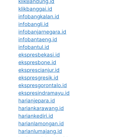
klikBandung.id
klikbanggai.id
infobangkalan.id
infobangli.id
infobanjarnegara.id
infobantaeng.id
infobantul.id
ekspresbekasi.id
ekspresbone.id
eksprescianjur.id
ekspresgresik.id
ekspresgorontalo.id
ekspresindramayu.id
harianjepara.id
hariankarawang.id
hariankediri.id
harianlamongan.id
harianlumajang.id