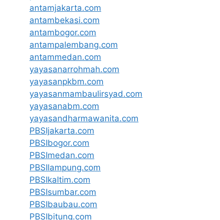
antamjakarta.com
antambekasi.com
antambogor.com
antampalembang.com
antammedan.com
yayasanarrohmah.com
yayasanpkbm.com
yayasanmambaulirsyad.com
yayasanabm.com
yayasandharmawanita.com
PBSIjakarta.com
PBSIbogor.com
PBSImedan.com
PBSIlampung.com
PBSIkaltim.com
PBSIsumbar.com
PBSIbaubau.com
PBSIbitung.com