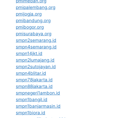
pmimedan.org
pmipalembang.org
pmijogja.org
pmibandung.org
pmibogor.org
pmisurabaya.org
smpn2semarang.id
smpn4semarang.id
smpn14jkt.id
smpn2lumajang.id
smpn2sutojayan.id
smpn4blitar.id
smpn78jakarta.id
smpn88jakarta.id
smpnegeri1ambon.id
smpn1bangil.id
smpn1banjarmasin.id
smpn1biora.id