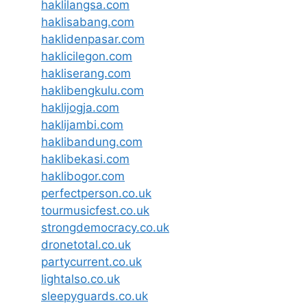
haklilangsa.com
haklisabang.com
haklidenpasar.com
haklicilegon.com
hakliserang.com
haklibengkulu.com
haklijogja.com
haklijambi.com
haklibandung.com
haklibekasi.com
haklibogor.com
perfectperson.co.uk
tourmusicfest.co.uk
strongdemocracy.co.uk
dronetotal.co.uk
partycurrent.co.uk
lightalso.co.uk
sleepyguards.co.uk