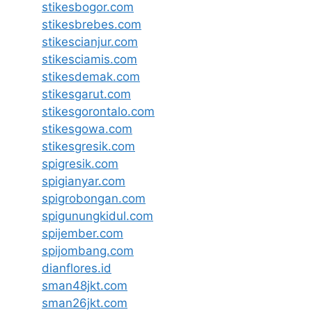
stikesbogor.com
stikesbrebes.com
stikescianjur.com
stikesciamis.com
stikesdemak.com
stikesgarut.com
stikesgorontalo.com
stikesgowa.com
stikesgresik.com
spigresik.com
spigianyar.com
spigrobongan.com
spigunungkidul.com
spijember.com
spijombang.com
dianflores.id
sman48jkt.com
sman26jkt.com