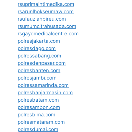
rsuprimaintimedika.com
rsarunlhokseumaw.com
rsufauziahbireu.com
rsumumcitrahusada.com
rsgayomedicalcentre.com
polresjakarta.com
polresdago.com
polressabang.com
polresdenpasar.com
polresbanten.com
polresjambi.com
polressamarinda.com
polresbanjarmasin.com
polresbatam.com
polresambon.com
polresbima.com
polresmataram.com
polresdumai.com