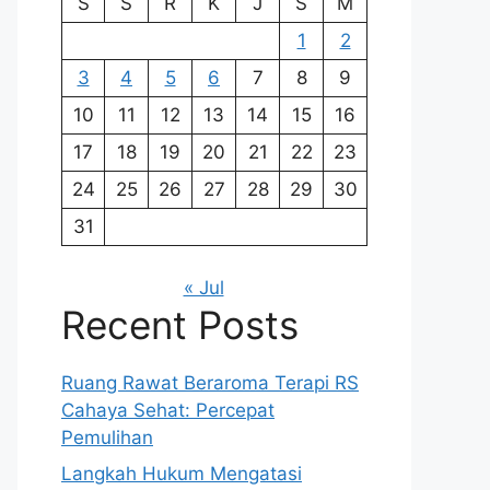
S
S
R
K
J
S
M
1
2
3
4
5
6
7
8
9
10
11
12
13
14
15
16
17
18
19
20
21
22
23
24
25
26
27
28
29
30
31
« Jul
Recent Posts
Ruang Rawat Beraroma Terapi RS
Cahaya Sehat: Percepat
Pemulihan
Langkah Hukum Mengatasi