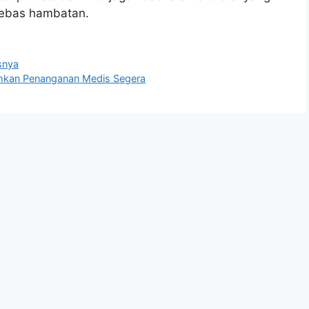
 bebas hambatan.
snya
tuhkan Penanganan Medis Segera