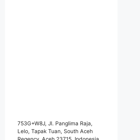
753G+W8J, Jl. Panglima Raja,
Lelo, Tapak Tuan, South Aceh
Regency, Aceh 23715, Indonesia