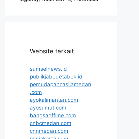
Website terkait
sumselnews.id
publikjabodetabek.id
pemudapancasilamedan
.com
ayokalimantan.com
ayosumut.com
bangsaoffline.com
cnbcmedan.com
cnnmedan.com
cnnjakarta.com