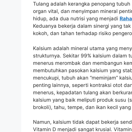
Tulang adalah kerangka penopang tubuh k
organ vital, dan menyimpan mineral pent
hidup, ada dua nutrisi yang menjadi
Raha
Keduanya bekerja dalam sinergi yang tak
kokoh, dan tahan terhadap risiko penger
Kalsium adalah mineral utama yang meny
strukturnya. Sekitar 99% kalsium dalam t
menerus merombak dan membangun kembal
membutuhkan pasokan kalsium yang stabil
mencukupi, tubuh akan “meminjam” kalsi
penting lainnya, seperti kontraksi otot dan
menerus, kepadatan tulang akan berkuran
kalsium yang baik meliputi produk susu (s
brokoli), tahu, tempe, dan ikan kecil ya
Namun, kalsium tidak dapat bekerja send
Vitamin D menjadi sangat krusial. Vitami