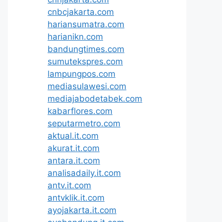
cnbcjakarta.com
hariansumatra.com
harianikn.com
bandungtimes.com
sumutekspres.com
lampungpos.com
mediasulawesi.com
mediajabodetabek.com
kabarflores.com
seputarmetro.com
aktual.it.com
akurat.it.com
antara.it.com
analisadaily.it.com
antv.it.com
antvklik.it.com
ayojakarta.it.com