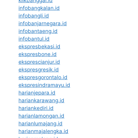
klikbanggai.id
infobangkalan.id
infobangli.id
infobanjarnegara.id
infobantaeng.id
infobantul.id
ekspresbekasi.id
ekspresbone.id
eksprescianjur.id
ekspresgresik.id
ekspresgorontalo.id
ekspresindramayu.id
harianjepara.id
hariankarawang.id
hariankediri.id
harianlamongan.id
harianlumajang.id
harianmajalengka.id