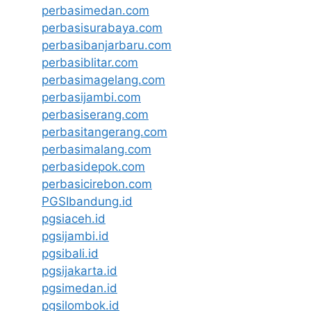
perbasimedan.com
perbasisurabaya.com
perbasibanjarbaru.com
perbasiblitar.com
perbasimagelang.com
perbasijambi.com
perbasiserang.com
perbasitangerang.com
perbasimalang.com
perbasidepok.com
perbasicirebon.com
PGSIbandung.id
pgsiaceh.id
pgsijambi.id
pgsibali.id
pgsijakarta.id
pgsimedan.id
pgsilombok.id