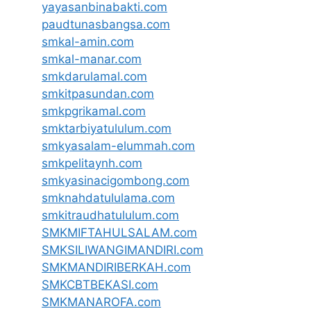
yayasanbinabakti.com
paudtunasbangsa.com
smkal-amin.com
smkal-manar.com
smkdarulamal.com
smkitpasundan.com
smkpgrikamal.com
smktarbiyatululum.com
smkyasalam-elummah.com
smkpelitaynh.com
smkyasinacigombong.com
smknahdatululama.com
smkitraudhatululum.com
SMKMIFTAHULSALAM.com
SMKSILIWANGIMANDIRI.com
SMKMANDIRIBERKAH.com
SMKCBTBEKASI.com
SMKMANAROFA.com