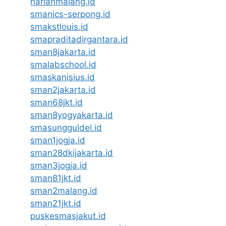
harianmalang.id
smanics-serpong.id
smakstlouis.id
smapraditadirgantara.id
sman8jakarta.id
smalabschool.id
smaskanisius.id
sman2jakarta.id
sman68jkt.id
sman8yogyakarta.id
smasungguldel.id
sman1jogja.id
sman28dkijakarta.id
sman3jogja.id
sman81jkt.id
sman2malang.id
sman21jkt.id
puskesmasjakut.id