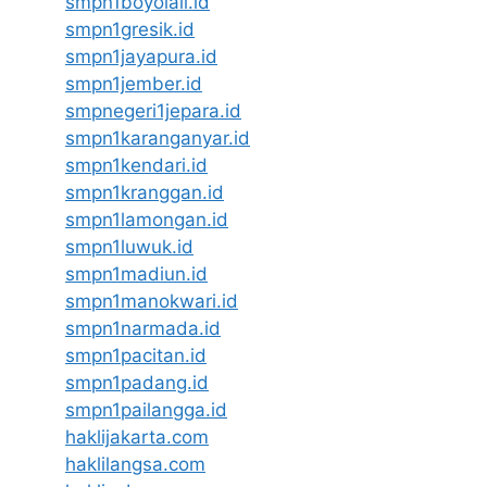
smpn1boyolali.id
smpn1gresik.id
smpn1jayapura.id
smpn1jember.id
smpnegeri1jepara.id
smpn1karanganyar.id
smpn1kendari.id
smpn1kranggan.id
smpn1lamongan.id
smpn1luwuk.id
smpn1madiun.id
smpn1manokwari.id
smpn1narmada.id
smpn1pacitan.id
smpn1padang.id
smpn1pailangga.id
haklijakarta.com
haklilangsa.com