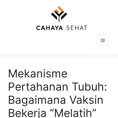
Langsung
ke
isi
Menu
Mekanisme
Pertahanan Tubuh:
Bagaimana Vaksin
Bekerja “Melatih”