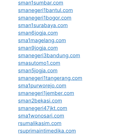
sman1sumbar.com
smanegeri1bantul.com
smanegeri1bogor.com
sman1surabaya.com
sman6jogja.com
sma1magelang.com
sman9jogja.com
smanegeri3bandung.com
smasutomo1.com
sman5jogja.com
smanegeri1tangerang.com
sma1purworejo.com
smanegeri1jember.com
sman2bekasi.com
smanegeri47jkt.com
sma1wonosari.com
rsumalikasim.com
rsuprimaintimedika.com