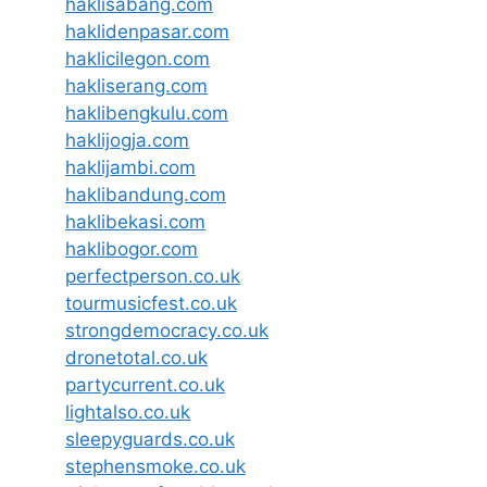
haklisabang.com
haklidenpasar.com
haklicilegon.com
hakliserang.com
haklibengkulu.com
haklijogja.com
haklijambi.com
haklibandung.com
haklibekasi.com
haklibogor.com
perfectperson.co.uk
tourmusicfest.co.uk
strongdemocracy.co.uk
dronetotal.co.uk
partycurrent.co.uk
lightalso.co.uk
sleepyguards.co.uk
stephensmoke.co.uk