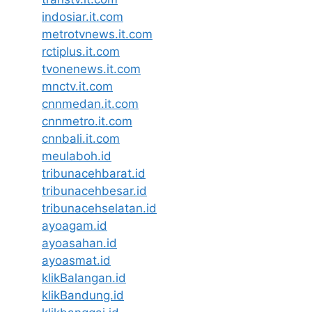
indosiar.it.com
metrotvnews.it.com
rctiplus.it.com
tvonenews.it.com
mnctv.it.com
cnnmedan.it.com
cnnmetro.it.com
cnnbali.it.com
meulaboh.id
tribunacehbarat.id
tribunacehbesar.id
tribunacehselatan.id
ayoagam.id
ayoasahan.id
ayoasmat.id
klikBalangan.id
klikBandung.id