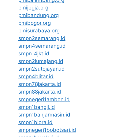
pmipalembang.org
pmijogja.org
pmibandung.org
pmibogor.org
pmisurabaya.org
smpn2semarang.id
smpn4semarang.id
smpn14jkt.id
smpn2lumajang.id
smpn2sutojayan.id
smpn4blitar.id
smpn78jakarta.id
smpn88jakarta.id
smpnegeri1ambon.id
smpn1bangil.id
smpn1banjarmasin.id
smpn1biora.id
smpnegeri1bobotsari.id