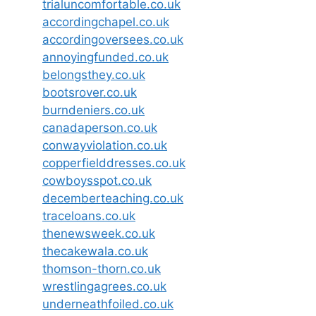
trialuncomfortable.co.uk
accordingchapel.co.uk
accordingoversees.co.uk
annoyingfunded.co.uk
belongsthey.co.uk
bootsrover.co.uk
burndeniers.co.uk
canadaperson.co.uk
conwayviolation.co.uk
copperfielddresses.co.uk
cowboysspot.co.uk
decemberteaching.co.uk
traceloans.co.uk
thenewsweek.co.uk
thecakewala.co.uk
thomson-thorn.co.uk
wrestlingagrees.co.uk
underneathfoiled.co.uk