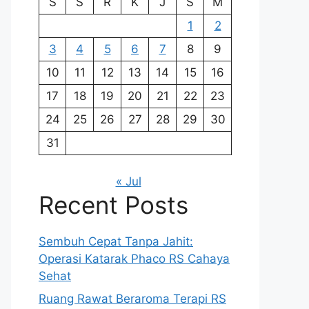
S
S
R
K
J
S
M
1
2
3
4
5
6
7
8
9
10
11
12
13
14
15
16
17
18
19
20
21
22
23
24
25
26
27
28
29
30
31
« Jul
Recent Posts
Sembuh Cepat Tanpa Jahit:
Operasi Katarak Phaco RS Cahaya
Sehat
Ruang Rawat Beraroma Terapi RS