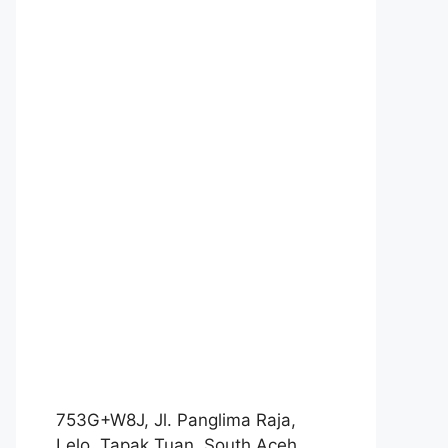
753G+W8J, Jl. Panglima Raja,
Lelo, Tapak Tuan, South Aceh