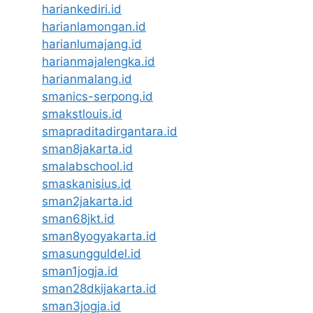
hariankediri.id
harianlamongan.id
harianlumajang.id
harianmajalengka.id
harianmalang.id
smanics-serpong.id
smakstlouis.id
smapraditadirgantara.id
sman8jakarta.id
smalabschool.id
smaskanisius.id
sman2jakarta.id
sman68jkt.id
sman8yogyakarta.id
smasungguldel.id
sman1jogja.id
sman28dkijakarta.id
sman3jogja.id