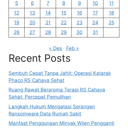
5
6
7
8
9
10
11
12
13
14
15
16
17
18
19
20
21
22
23
24
25
26
27
28
29
30
31
« Des
Feb »
Recent Posts
Sembuh Cepat Tanpa Jahit: Operasi Katarak
Phaco RS Cahaya Sehat
Ruang Rawat Beraroma Terapi RS Cahaya
Sehat: Percepat Pemulihan
Langkah Hukum Mengatasi Serangan
Ransomware Data Rumah Sakit
Manfaat Penggunaan Minyak Wijen Pengganti