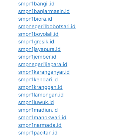
smpn1bangil.id
smpn1banjarmasin.id
smpn1biora.id
smpnegeri1bobotsari.id
smpn1boyolali.id
smpn1gresik.id
smpn1jayapura.id
smpn1jember.id
smpnegeri1jepara.id
smpn1karanganyar.id
smpn1kendari.id
smpn1kranggan.id
smpn1lamongan.id
smpn1luwuk.id
smpn1madiun.id
smpn1manokwari.id
smpn1narmada.id
smpn1pacitan.id