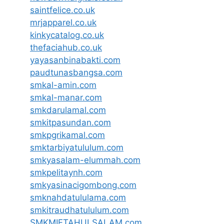
saintfelice.co.uk
mrjapparel.co.uk
kinkycatalog.co.uk
thefaciahub.co.uk
yayasanbinabakti.com
paudtunasbangsa.com
smkal-amin.com
smkal-manar.com
smkdarulamal.com
smkitpasundan.com
smkpgrikamal.com
smktarbiyatululum.com
smkyasalam-elummah.com
smkpelitaynh.com
smkyasinacigombong.com
smknahdatululama.com
smkitraudhatululum.com
SMKMIFTAHULSALAM.com