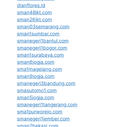
dianflores.id
sman48jkt.com
sman26jkt.com
sman03semarang.com
sman1sumbar.com
smanegeri1bantul.com
smanegeri1bogor.com
sman1surabaya.com
sman6jogja.com
sma1magelang.com
sman9jogja.com
smanegeri3bandung.com
smasutomo1.com
sman5jogja.com
smanegeri1tangerang.com
sma1purworejo.com
smanegeri1jember.com
sman2bekasi.com