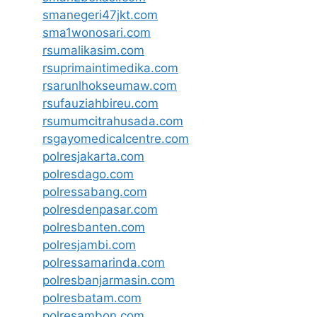
smanegeri47jkt.com
sma1wonosari.com
rsumalikasim.com
rsuprimaintimedika.com
rsarunlhokseumaw.com
rsufauziahbireu.com
rsumumcitrahusada.com
rsgayomedicalcentre.com
polresjakarta.com
polresdago.com
polressabang.com
polresdenpasar.com
polresbanten.com
polresjambi.com
polressamarinda.com
polresbanjarmasin.com
polresbatam.com
polresambon.com