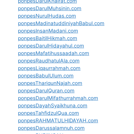
ponpesDarulKhairat.com
ponpesDarulMuhsinin.com
ponpesNurulHudas.com
ponpesMadinatuddiniyahBabul.com
ponpesInsanMadani.com
ponpesBaitilHikmah.com
ponpesDarulHidayahul.com
ponpesMafatihussaadah.com
ponpesRaudhatulAla.com
ponpesLiqaurrahmah.com
ponpesBabulUlum.com
ponpesThariqunNajah.com
ponpesDarulQuran.com
ponpesDarulMifathurrahmah.com
ponpesDayahSyaikhuna.com
ponpesTahfidzulQua.com
ponpesRAHMATULHIDAYAH.com
ponpesDarussalamnuh.com