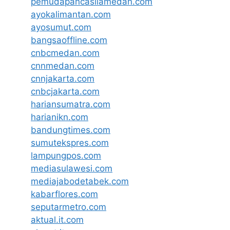
pemudapancasilamedan.com
ayokalimantan.com
ayosumut.com
bangsaoffline.com
cnbcmedan.com
cnnmedan.com
cnnjakarta.com
cnbcjakarta.com
hariansumatra.com
harianikn.com
bandungtimes.com
sumutekspres.com
lampungpos.com
mediasulawesi.com
mediajabodetabek.com
kabarflores.com
seputarmetro.com
aktual.it.com