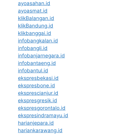
ayoasahan.id
ayoasmat.id
klikBalangan.id
klikBandung.id
klikbanggai.id
infobangkalan.id
infobangli.id
infobanjarnegara.id
infobantaeng.id
infobantul.id
ekspresbekasi.id
ekspresbone.id
eksprescianjur.id
ekspresgresik.id
ekspresgorontalo.id
ekspresindramayu.id
harianjepara.id
hariankarawang.id