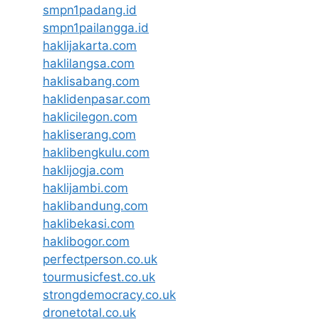
smpn1padang.id
smpn1pailangga.id
haklijakarta.com
haklilangsa.com
haklisabang.com
haklidenpasar.com
haklicilegon.com
hakliserang.com
haklibengkulu.com
haklijogja.com
haklijambi.com
haklibandung.com
haklibekasi.com
haklibogor.com
perfectperson.co.uk
tourmusicfest.co.uk
strongdemocracy.co.uk
dronetotal.co.uk