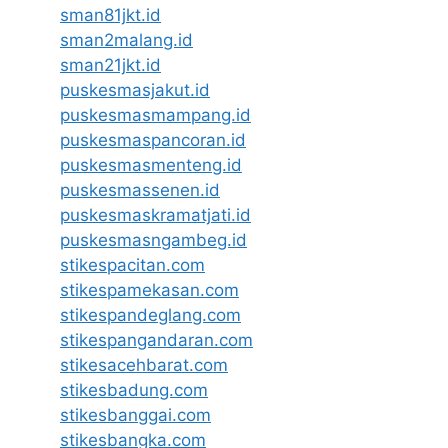
sman81jkt.id
sman2malang.id
sman21jkt.id
puskesmasjakut.id
puskesmasmampang.id
puskesmaspancoran.id
puskesmasmenteng.id
puskesmassenen.id
puskesmaskramatjati.id
puskesmasngambeg.id
stikespacitan.com
stikespamekasan.com
stikespandeglang.com
stikespangandaran.com
stikesacehbarat.com
stikesbadung.com
stikesbanggai.com
stikesbangka.com