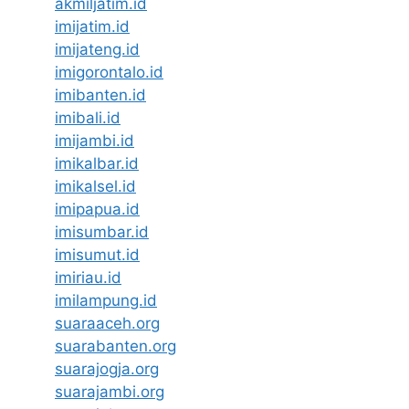
akmiljatim.id
imijatim.id
imijateng.id
imigorontalo.id
imibanten.id
imibali.id
imijambi.id
imikalbar.id
imikalsel.id
imipapua.id
imisumbar.id
imisumut.id
imiriau.id
imilampung.id
suaraaceh.org
suarabanten.org
suarajogja.org
suarajambi.org