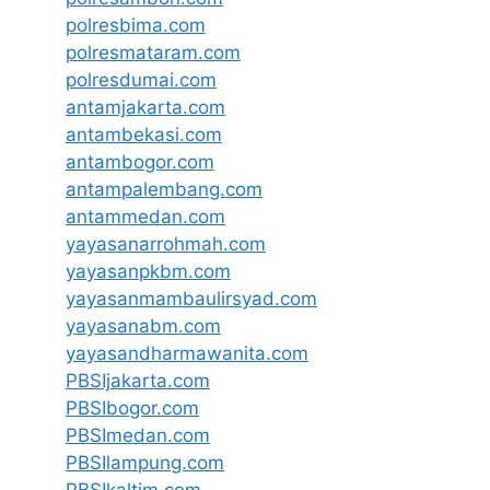
polresbima.com
polresmataram.com
polresdumai.com
antamjakarta.com
antambekasi.com
antambogor.com
antampalembang.com
antammedan.com
yayasanarrohmah.com
yayasanpkbm.com
yayasanmambaulirsyad.com
yayasanabm.com
yayasandharmawanita.com
PBSIjakarta.com
PBSIbogor.com
PBSImedan.com
PBSIlampung.com
PBSIkaltim.com