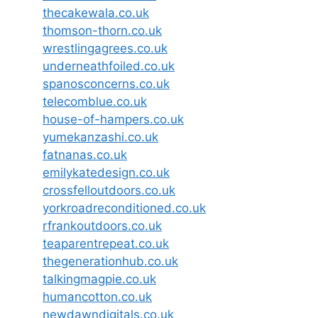
thecakewala.co.uk
thomson-thorn.co.uk
wrestlingagrees.co.uk
underneathfoiled.co.uk
spanosconcerns.co.uk
telecomblue.co.uk
house-of-hampers.co.uk
yumekanzashi.co.uk
fatnanas.co.uk
emilykatedesign.co.uk
crossfelloutdoors.co.uk
yorkroadreconditioned.co.uk
rfrankoutdoors.co.uk
teaparentrepeat.co.uk
thegenerationhub.co.uk
talkingmagpie.co.uk
humancotton.co.uk
newdawndigitals.co.uk