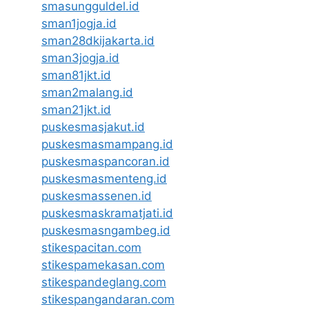
smasungguldel.id
sman1jogja.id
sman28dkijakarta.id
sman3jogja.id
sman81jkt.id
sman2malang.id
sman21jkt.id
puskesmasjakut.id
puskesmasmampang.id
puskesmaspancoran.id
puskesmasmenteng.id
puskesmassenen.id
puskesmaskramatjati.id
puskesmasngambeg.id
stikespacitan.com
stikespamekasan.com
stikespandeglang.com
stikespangandaran.com