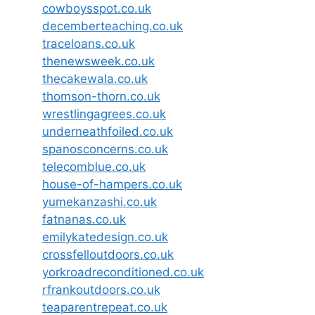
cowboysspot.co.uk
decemberteaching.co.uk
traceloans.co.uk
thenewsweek.co.uk
thecakewala.co.uk
thomson-thorn.co.uk
wrestlingagrees.co.uk
underneathfoiled.co.uk
spanosconcerns.co.uk
telecomblue.co.uk
house-of-hampers.co.uk
yumekanzashi.co.uk
fatnanas.co.uk
emilykatedesign.co.uk
crossfelloutdoors.co.uk
yorkroadreconditioned.co.uk
rfrankoutdoors.co.uk
teaparentrepeat.co.uk