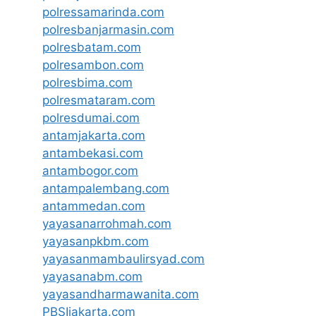
polressamarinda.com
polresbanjarmasin.com
polresbatam.com
polresambon.com
polresbima.com
polresmataram.com
polresdumai.com
antamjakarta.com
antambekasi.com
antambogor.com
antampalembang.com
antammedan.com
yayasanarrohmah.com
yayasanpkbm.com
yayasanmambaulirsyad.com
yayasanabm.com
yayasandharmawanita.com
PBSIjakarta.com