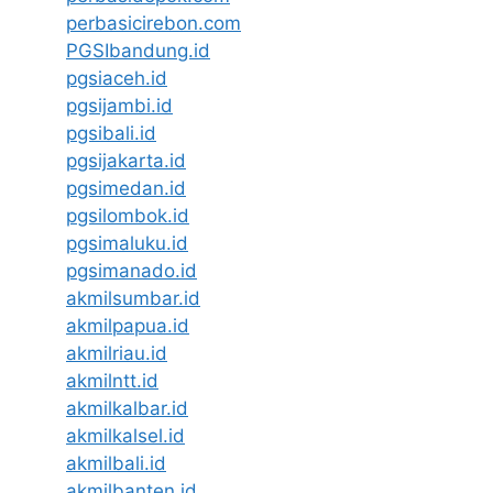
perbasicirebon.com
PGSIbandung.id
pgsiaceh.id
pgsijambi.id
pgsibali.id
pgsijakarta.id
pgsimedan.id
pgsilombok.id
pgsimaluku.id
pgsimanado.id
akmilsumbar.id
akmilpapua.id
akmilriau.id
akmilntt.id
akmilkalbar.id
akmilkalsel.id
akmilbali.id
akmilbanten.id