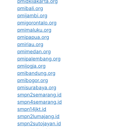
pmidkijakarta.org
pmibali.org
pmijambi.org
pmigorontalo.org
pmimaluku.org
pmipapua.org
pmiriau.org
pmimedan.org
pmipalembang.org
pmijogja.org
pmibandung.org
pmibogor.org
pmisurabaya.org
smpn2semarang.id
smpn4semarang.id
smpn14jkt.id
smpn2lumajang.id
smpn2sutojayan.id