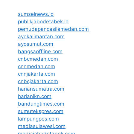
sumselnews.id
publikjabodetabek.id
pemudapancasilamedan.com
ayokalimantan.com
ayosumut.com
bangsaoffline.com
cnbcmedan.com
cnnmedan.com
cnnjakarta.com
cnbcjakarta.com
hariansumatra.com
harianikn.com
bandungtimes.com
sumutekspres.com
lampungpos.com
mediasulawesi.com
mediajabodetabek.com