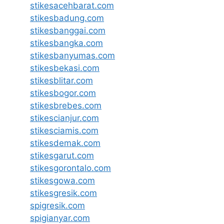
stikesacehbarat.com
stikesbadung.com
stikesbanggai.com
stikesbangka.com
stikesbanyumas.com
stikesbekasi.com
stikesblitar.com
stikesbogor.com
stikesbrebes.com
stikescianjur.com
stikesciamis.com
stikesdemak.com
stikesgarut.com
stikesgorontalo.com
stikesgowa.com
stikesgresik.com
spigresik.com
spigianyar.com