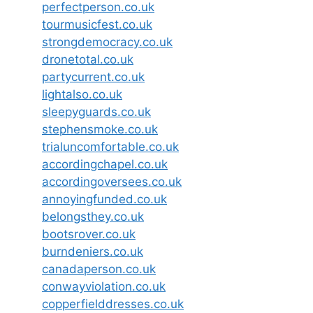
perfectperson.co.uk
tourmusicfest.co.uk
strongdemocracy.co.uk
dronetotal.co.uk
partycurrent.co.uk
lightalso.co.uk
sleepyguards.co.uk
stephensmoke.co.uk
trialuncomfortable.co.uk
accordingchapel.co.uk
accordingoversees.co.uk
annoyingfunded.co.uk
belongsthey.co.uk
bootsrover.co.uk
burndeniers.co.uk
canadaperson.co.uk
conwayviolation.co.uk
copperfielddresses.co.uk