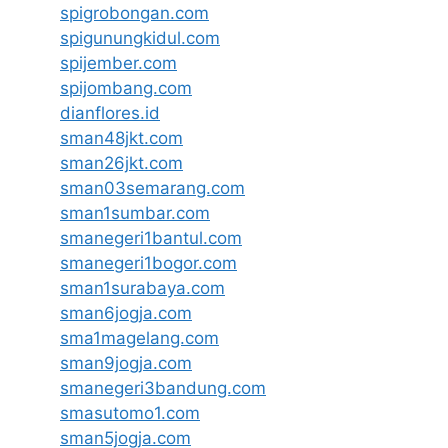
spigrobongan.com
spigunungkidul.com
spijember.com
spijombang.com
dianflores.id
sman48jkt.com
sman26jkt.com
sman03semarang.com
sman1sumbar.com
smanegeri1bantul.com
smanegeri1bogor.com
sman1surabaya.com
sman6jogja.com
sma1magelang.com
sman9jogja.com
smanegeri3bandung.com
smasutomo1.com
sman5jogja.com