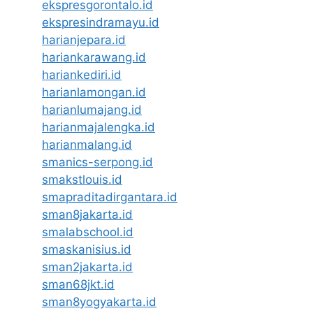
ekspresgorontalo.id
ekspresindramayu.id
harianjepara.id
hariankarawang.id
hariankediri.id
harianlamongan.id
harianlumajang.id
harianmajalengka.id
harianmalang.id
smanics-serpong.id
smakstlouis.id
smapraditadirgantara.id
sman8jakarta.id
smalabschool.id
smaskanisius.id
sman2jakarta.id
sman68jkt.id
sman8yogyakarta.id