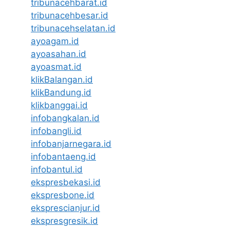
tribunacehbarat.id
tribunacehbesar.id
tribunacehselatan.id
ayoagam.id
ayoasahan.id
ayoasmat.id
klikBalangan.id
klikBandung.id
klikbanggai.id
infobangkalan.id
infobangli.id
infobanjarnegara.id
infobantaeng.id
infobantul.id
ekspresbekasi.id
ekspresbone.id
eksprescianjur.id
ekspresgresik.id