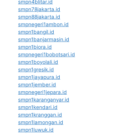
smpn4blitar.id
smpn78jakarta.id
smpn88jakarta.id
smpnegeri1ambon.id
smpn1bangil.id
smpn1banjarmasin.id
smpn1biora.id
smpnegeri1bobotsari.id
smpn1boyolali.id
smpn1gresik.id
smpn1jayapura.id
smpn1jember.id
smpnegeri1jepara.id
smpn1karanganyar.id
smpn1kendari.id
smpn1kranggan.id
smpn1lamongan.id
smpn1luwuk.id