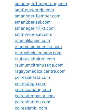
smanegeri1tangerang.com
sma1purworejo.com
smanegeri1jember.com
sman2bekasi.com
smanegeri47jkt.com
sma1wonosari.com
rsumalikasim.com
rsuprimaintimedika.com
rsarunlhokseumaw.com
rsufauziahbireu.com
rsumumcitrahusada.com
rsgayomedicalcentre.com
polresjakarta.com
polresdago.com
polressabang.com
polresdenpasar.com
polresbanten.com
polresjambi.com