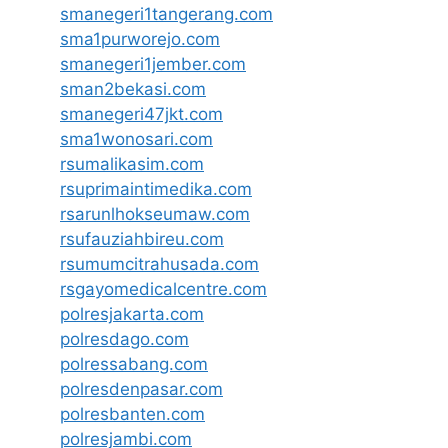
smanegeri1tangerang.com
sma1purworejo.com
smanegeri1jember.com
sman2bekasi.com
smanegeri47jkt.com
sma1wonosari.com
rsumalikasim.com
rsuprimaintimedika.com
rsarunlhokseumaw.com
rsufauziahbireu.com
rsumumcitrahusada.com
rsgayomedicalcentre.com
polresjakarta.com
polresdago.com
polressabang.com
polresdenpasar.com
polresbanten.com
polresjambi.com