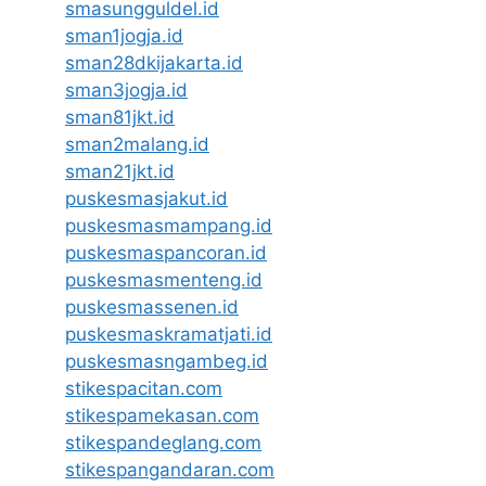
smasungguldel.id
sman1jogja.id
sman28dkijakarta.id
sman3jogja.id
sman81jkt.id
sman2malang.id
sman21jkt.id
puskesmasjakut.id
puskesmasmampang.id
puskesmaspancoran.id
puskesmasmenteng.id
puskesmassenen.id
puskesmaskramatjati.id
puskesmasngambeg.id
stikespacitan.com
stikespamekasan.com
stikespandeglang.com
stikespangandaran.com