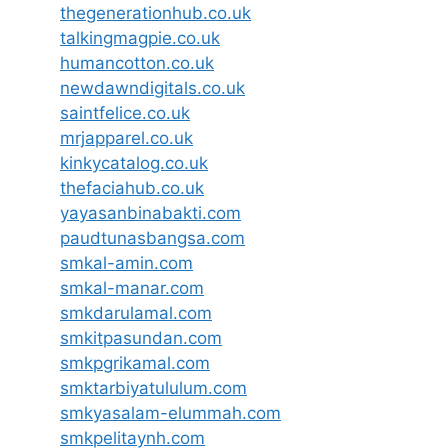
thegenerationhub.co.uk
talkingmagpie.co.uk
humancotton.co.uk
newdawndigitals.co.uk
saintfelice.co.uk
mrjapparel.co.uk
kinkycatalog.co.uk
thefaciahub.co.uk
yayasanbinabakti.com
paudtunasbangsa.com
smkal-amin.com
smkal-manar.com
smkdarulamal.com
smkitpasundan.com
smkpgrikamal.com
smktarbiyatululum.com
smkyasalam-elummah.com
smkpelitaynh.com