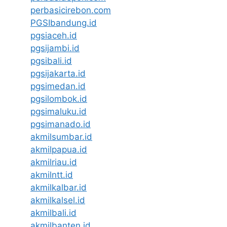
perbasicirebon.com
PGSIbandung.id
pgsiaceh.id
pgsijambi.id
pgsibali.id
pgsijakarta.id
pgsimedan.id
pgsilombok.id
pgsimaluku.id
pgsimanado.id
akmilsumbar.id
akmilpapua.id
akmilriau.id
akmilntt.id
akmilkalbar.id
akmilkalsel.id
akmilbali.id
akmilbanten.id