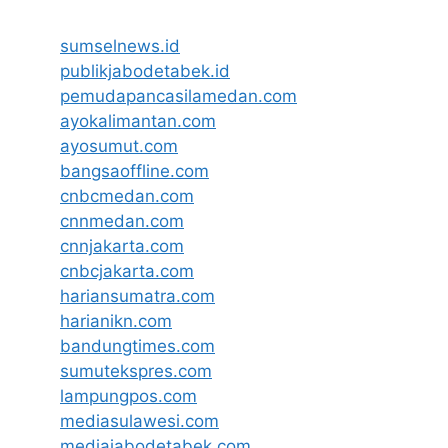
sumselnews.id
publikjabodetabek.id
pemudapancasilamedan.com
ayokalimantan.com
ayosumut.com
bangsaoffline.com
cnbcmedan.com
cnnmedan.com
cnnjakarta.com
cnbcjakarta.com
hariansumatra.com
harianikn.com
bandungtimes.com
sumutekspres.com
lampungpos.com
mediasulawesi.com
mediajabodetabek.com