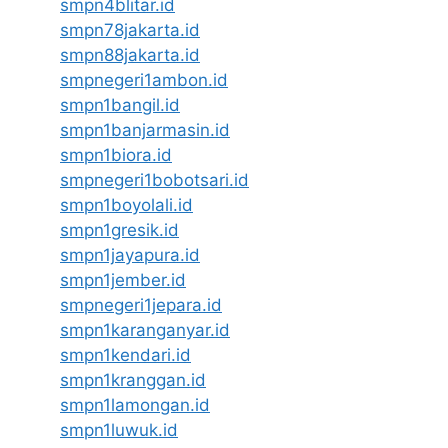
smpn4blitar.id
smpn78jakarta.id
smpn88jakarta.id
smpnegeri1ambon.id
smpn1bangil.id
smpn1banjarmasin.id
smpn1biora.id
smpnegeri1bobotsari.id
smpn1boyolali.id
smpn1gresik.id
smpn1jayapura.id
smpn1jember.id
smpnegeri1jepara.id
smpn1karanganyar.id
smpn1kendari.id
smpn1kranggan.id
smpn1lamongan.id
smpn1luwuk.id