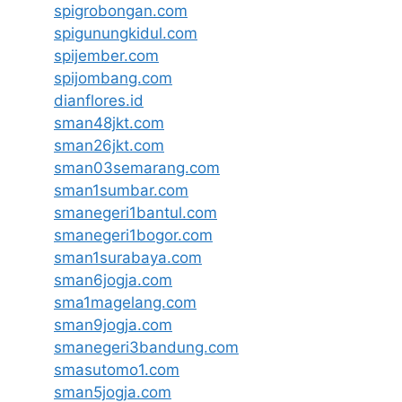
spigrobongan.com
spigunungkidul.com
spijember.com
spijombang.com
dianflores.id
sman48jkt.com
sman26jkt.com
sman03semarang.com
sman1sumbar.com
smanegeri1bantul.com
smanegeri1bogor.com
sman1surabaya.com
sman6jogja.com
sma1magelang.com
sman9jogja.com
smanegeri3bandung.com
smasutomo1.com
sman5jogja.com