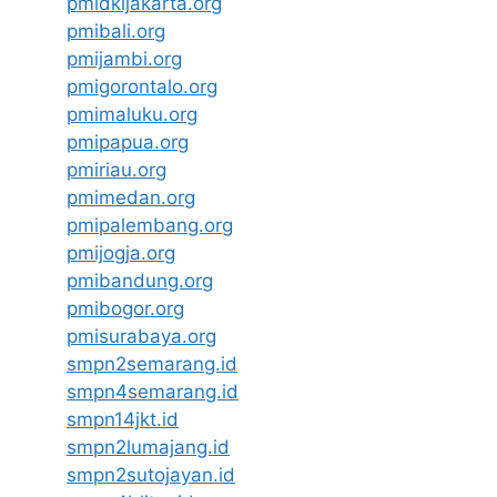
pmidkijakarta.org
pmibali.org
pmijambi.org
pmigorontalo.org
pmimaluku.org
pmipapua.org
pmiriau.org
pmimedan.org
pmipalembang.org
pmijogja.org
pmibandung.org
pmibogor.org
pmisurabaya.org
smpn2semarang.id
smpn4semarang.id
smpn14jkt.id
smpn2lumajang.id
smpn2sutojayan.id