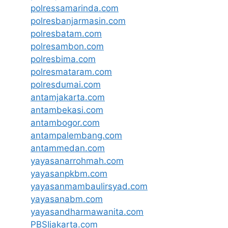
polressamarinda.com
polresbanjarmasin.com
polresbatam.com
polresambon.com
polresbima.com
polresmataram.com
polresdumai.com
antamjakarta.com
antambekasi.com
antambogor.com
antampalembang.com
antammedan.com
yayasanarrohmah.com
yayasanpkbm.com
yayasanmambaulirsyad.com
yayasanabm.com
yayasandharmawanita.com
PBSIjakarta.com