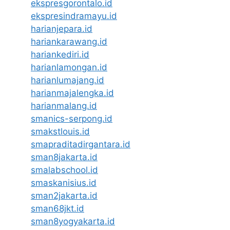
ekspresgorontalo.id
ekspresindramayu.id
harianjepara.id
hariankarawang.id
hariankediri.id
harianlamongan.id
harianlumajang.id
harianmajalengka.id
harianmalang.id
smanics-serpong.id
smakstlouis.id
smapraditadirgantara.id
sman8jakarta.id
smalabschool.id
smaskanisius.id
sman2jakarta.id
sman68jkt.id
sman8yogyakarta.id