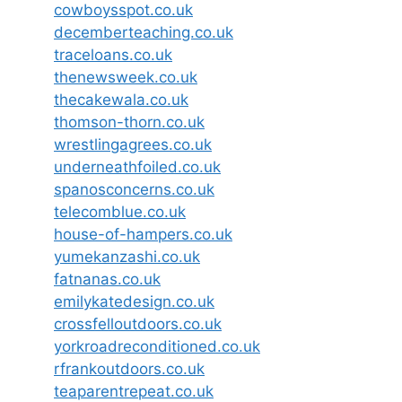
cowboysspot.co.uk
decemberteaching.co.uk
traceloans.co.uk
thenewsweek.co.uk
thecakewala.co.uk
thomson-thorn.co.uk
wrestlingagrees.co.uk
underneathfoiled.co.uk
spanosconcerns.co.uk
telecomblue.co.uk
house-of-hampers.co.uk
yumekanzashi.co.uk
fatnanas.co.uk
emilykatedesign.co.uk
crossfelloutdoors.co.uk
yorkroadreconditioned.co.uk
rfrankoutdoors.co.uk
teaparentrepeat.co.uk