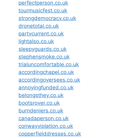
perfectperson.co.uk
tourmusicfest.co.uk
strongdemocracy.co.uk
dronetotal.co.uk
partycurrent.co.uk
lightalso.co.uk
sleepyguards.co.uk
stephensmoke.co.uk
trialuncomfortable.co.uk
accordingchapel.co.uk
accordingoversees.co.uk
annoyingfunded.co.uk
belongsthey.co.uk
bootsrover.co.uk
burndeniers.co.uk
canadaperson.co.uk
conwayviolation.co.uk
copperfielddresses.co.uk