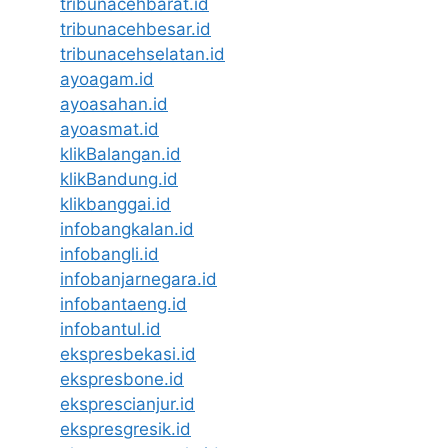
tribunacehbarat.id
tribunacehbesar.id
tribunacehselatan.id
ayoagam.id
ayoasahan.id
ayoasmat.id
klikBalangan.id
klikBandung.id
klikbanggai.id
infobangkalan.id
infobangli.id
infobanjarnegara.id
infobantaeng.id
infobantul.id
ekspresbekasi.id
ekspresbone.id
eksprescianjur.id
ekspresgresik.id