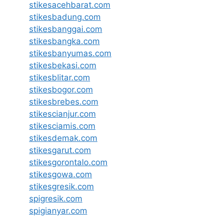
stikesacehbarat.com
stikesbadung.com
stikesbanggai.com
stikesbangka.com
stikesbanyumas.com
stikesbekasi.com
stikesblitar.com
stikesbogor.com
stikesbrebes.com
stikescianjur.com
stikesciamis.com
stikesdemak.com
stikesgarut.com
stikesgorontalo.com
stikesgowa.com
stikesgresik.com
spigresik.com
spigianyar.com