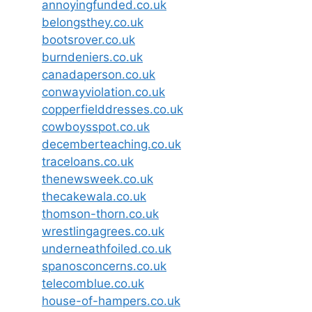
annoyingfunded.co.uk
belongsthey.co.uk
bootsrover.co.uk
burndeniers.co.uk
canadaperson.co.uk
conwayviolation.co.uk
copperfielddresses.co.uk
cowboysspot.co.uk
decemberteaching.co.uk
traceloans.co.uk
thenewsweek.co.uk
thecakewala.co.uk
thomson-thorn.co.uk
wrestlingagrees.co.uk
underneathfoiled.co.uk
spanosconcerns.co.uk
telecomblue.co.uk
house-of-hampers.co.uk