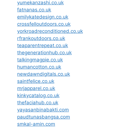
yumekanzashi.co.uk
fatnanas.co.uk
emilykatedesign.co.uk
crossfelloutdoors.co.uk
yorkroadreconditioned.co.uk
rfrankoutdoors.co.uk
teaparentrepeat.co.uk
thegenerationhub.co.uk
talkingmagpie.co.uk
humancotton.co.uk
newdawndigitals.co.uk
saintfelice.co.uk
mrjapparel.co.uk
kinkycatalog.co.uk
thefaciahub.co.uk
yayasanbinabakti.com
paudtunasbangsa.com
smkal-amin.com