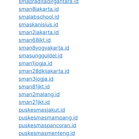
smapraditadirgantara.id
sman8jakarta.id
smalabschool.id
smaskanisius.id
sman2jakarta.id
sman68jkt.id
sman8yogyakarta.id
smasungguldel.id
sman1jogja.id
sman28dkijakarta.id
sman3jogja.id
sman81jkt.id
sman2malang.id
sman21jkt.id
puskesmasjakut.id
puskesmasmampang.id
puskesmaspancoran.id
puskesmasmenteng.id