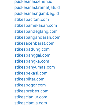
puskesmassenen.id
puskesmaskramatjati.id
puskesmasngambeg.id
stikespacitan.com
stikespamekasan.com
stikespandeglang.com
stikespangandaran.com
stikesacehbarat.com
stikesbadung.com
stikesbanggai.com
stikesbangka.com
stikesbanyumas.com
stikesbekasi.com
stikesblitar.com
stikesbogor.com
stikesbrebes.com
stikescianjur.com
stikesciamis.com