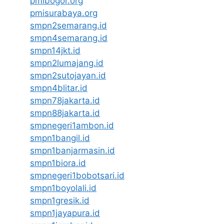
pmibogor.org
pmisurabaya.org
smpn2semarang.id
smpn4semarang.id
smpn14jkt.id
smpn2lumajang.id
smpn2sutojayan.id
smpn4blitar.id
smpn78jakarta.id
smpn88jakarta.id
smpnegeri1ambon.id
smpn1bangil.id
smpn1banjarmasin.id
smpn1biora.id
smpnegeri1bobotsari.id
smpn1boyolali.id
smpn1gresik.id
smpn1jayapura.id