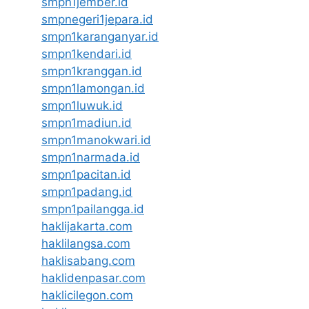
smpn1jember.id
smpnegeri1jepara.id
smpn1karanganyar.id
smpn1kendari.id
smpn1kranggan.id
smpn1lamongan.id
smpn1luwuk.id
smpn1madiun.id
smpn1manokwari.id
smpn1narmada.id
smpn1pacitan.id
smpn1padang.id
smpn1pailangga.id
haklijakarta.com
haklilangsa.com
haklisabang.com
haklidenpasar.com
haklicilegon.com