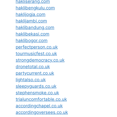
hakliserang.com
haklibengkulu.com
haklijogja.com
haklijambi.com
haklibandung.com
haklibekasi.com
haklibogor.com
perfectperson.co.uk
tourmusicfest.co.uk
strongdemocracy.co.uk
dronetotal.co.uk
partycurrent.co.uk
lightalso.co.uk
sleepyguards.co.uk
stephensmoke.co.uk
trialuncomfortable.co.uk
accordingchapel.co.uk
accordingoversees.co.uk