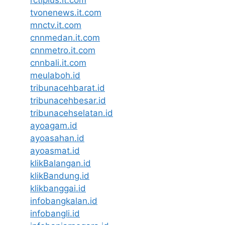
tvonenews.it.com
mnctv.it.com
cnnmedan.it.com
cnnmetro.it.com
cnnbali.it.com
meulaboh.id
tribunacehbarat.id
tribunacehbesar.id
tribunacehselatan.id
ayoagam.id
ayoasahan.id
ayoasmat.id
klikBalangan.id
klikBandung.id
klikbanggai.id
infobangkalan.id
infobangli.id