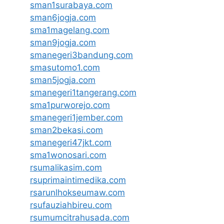
sman1surabaya.com
sman6jogja.com
sma1magelang.com
sman9jogja.com
smanegeri3bandung.com
smasutomo1.com
sman5jogja.com
smanegeri1tangerang.com
sma1purworejo.com
smanegeri1jember.com
sman2bekasi.com
smanegeri47jkt.com
sma1wonosari.com
rsumalikasim.com
rsuprimaintimedika.com
rsarunlhokseumaw.com
rsufauziahbireu.com
rsumumcitrahusada.com