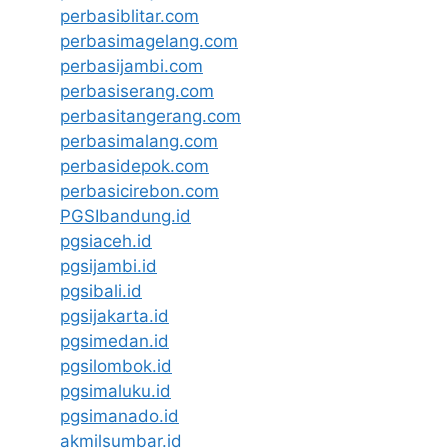
perbasiblitar.com
perbasimagelang.com
perbasijambi.com
perbasiserang.com
perbasitangerang.com
perbasimalang.com
perbasidepok.com
perbasicirebon.com
PGSIbandung.id
pgsiaceh.id
pgsijambi.id
pgsibali.id
pgsijakarta.id
pgsimedan.id
pgsilombok.id
pgsimaluku.id
pgsimanado.id
akmilsumbar.id