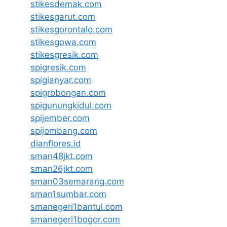
stikesdemak.com
stikesgarut.com
stikesgorontalo.com
stikesgowa.com
stikesgresik.com
spigresik.com
spigianyar.com
spigrobongan.com
spigunungkidul.com
spijember.com
spijombang.com
dianflores.id
sman48jkt.com
sman26jkt.com
sman03semarang.com
sman1sumbar.com
smanegeri1bantul.com
smanegeri1bogor.com