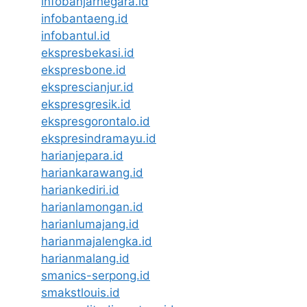
infobanjarnegara.id
infobantaeng.id
infobantul.id
ekspresbekasi.id
ekspresbone.id
eksprescianjur.id
ekspresgresik.id
ekspresgorontalo.id
ekspresindramayu.id
harianjepara.id
hariankarawang.id
hariankediri.id
harianlamongan.id
harianlumajang.id
harianmajalengka.id
harianmalang.id
smanics-serpong.id
smakstlouis.id