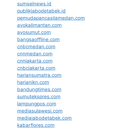
sumselnews.id
publikjabodetabek.id
pemudapancasilamedan.com
ayokalimantan.com
ayosumut.com
bangsaoffline.com
cnbcmedan.com
cnnmedan.com
cnnjakarta.com
cnbcjakarta.com
hariansumatra.com
harianikn.com
bandungtimes.com
sumutekspres.com
lampungpos.com
mediasulawesi.com
mediajabodetabek.com
kabarflores.com