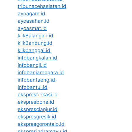
tribunacehselatan.id
ayoagam.id
ayoasahan.id
ayoasmat.id
klikBalangan.id
klikBandung.id
klikbanggai.id
infobangkalan.id
infobangli.id
infobanjarnegara.id
infobantaeng.id
infobantul.id
ekspresbekasi.id
ekspresbone.id
eksprescianjur.id
ekspresgresik.id
ekspresgorontalo.id
ekspresindramayu.id