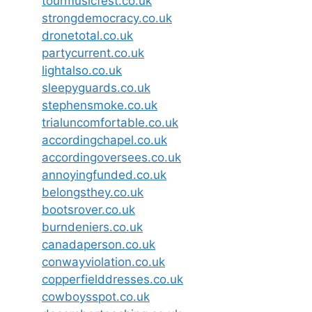
tourmusicfest.co.uk
strongdemocracy.co.uk
dronetotal.co.uk
partycurrent.co.uk
lightalso.co.uk
sleepyguards.co.uk
stephensmoke.co.uk
trialuncomfortable.co.uk
accordingchapel.co.uk
accordingoversees.co.uk
annoyingfunded.co.uk
belongsthey.co.uk
bootsrover.co.uk
burndeniers.co.uk
canadaperson.co.uk
conwayviolation.co.uk
copperfielddresses.co.uk
cowboysspot.co.uk