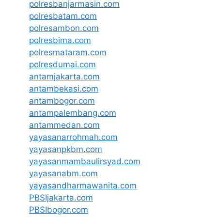
polresbanjarmasin.com
polresbatam.com
polresambon.com
polresbima.com
polresmataram.com
polresdumai.com
antamjakarta.com
antambekasi.com
antambogor.com
antampalembang.com
antammedan.com
yayasanarrohmah.com
yayasanpkbm.com
yayasanmambaulirsyad.com
yayasanabm.com
yayasandharmawanita.com
PBSIjakarta.com
PBSIbogor.com