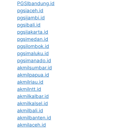
PGSIbandung.id
pgsiaceh.id
pgsijambi.id
pgsibali.id
pgsijakarta.id
pgsimedan.id
pgsilombok.id
pgsimaluku.id
pgsimanado.id
akmilsumbar.id
akmilpapua.id
akmilriau.id
akmilntt.id
akmilkalbar.id
akmilkalsel.id
akmilbali.id
akmilbanten.id
akmilaceh.id