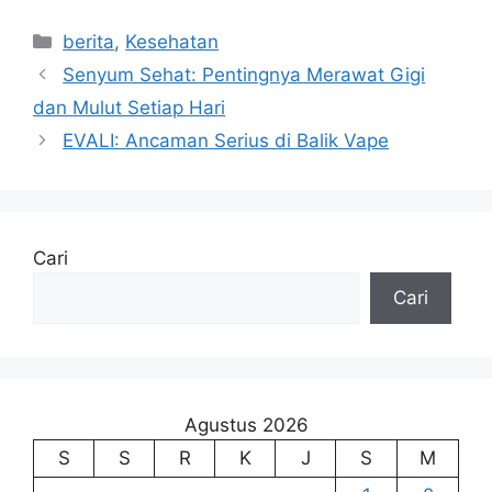
Kategori
berita
,
Kesehatan
Senyum Sehat: Pentingnya Merawat Gigi
dan Mulut Setiap Hari
EVALI: Ancaman Serius di Balik Vape
Cari
Cari
Agustus 2026
S
S
R
K
J
S
M