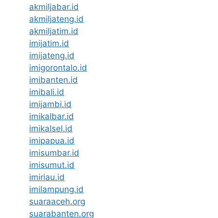
akmiljabar.id
akmiljateng.id
akmiljatim.id
imijatim.id
imijateng.id
imigorontalo.id
imibanten.id
imibali.id
imijambi.id
imikalbar.id
imikalsel.id
imipapua.id
imisumbar.id
imisumut.id
imiriau.id
imilampung.id
suaraaceh.org
suarabanten.org