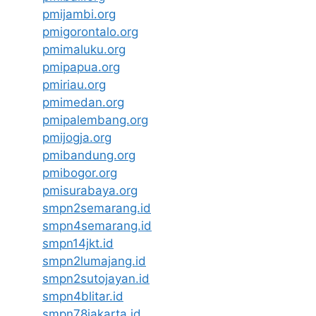
pmijambi.org
pmigorontalo.org
pmimaluku.org
pmipapua.org
pmiriau.org
pmimedan.org
pmipalembang.org
pmijogja.org
pmibandung.org
pmibogor.org
pmisurabaya.org
smpn2semarang.id
smpn4semarang.id
smpn14jkt.id
smpn2lumajang.id
smpn2sutojayan.id
smpn4blitar.id
smpn78jakarta.id