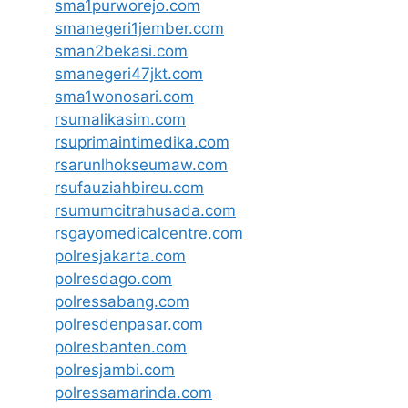
sma1purworejo.com
smanegeri1jember.com
sman2bekasi.com
smanegeri47jkt.com
sma1wonosari.com
rsumalikasim.com
rsuprimaintimedika.com
rsarunlhokseumaw.com
rsufauziahbireu.com
rsumumcitrahusada.com
rsgayomedicalcentre.com
polresjakarta.com
polresdago.com
polressabang.com
polresdenpasar.com
polresbanten.com
polresjambi.com
polressamarinda.com