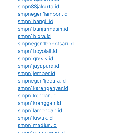
smpn88jakarta.id
smpnegeri1ambon.id
smpn1bangil.id
smpn1banjarmasin.id
smpn1biora.id
smpnegeri1bobotsari.id
smpn1boyolali.id
smpn1gresik.id
smpn1jayapura.id
smpn1jember.id
smpnegeri1jepara.id
smpn1karanganyar.id
smpn1kendari.id
smpn1kranggan.id
smpn1lamongan.id
smpn1luwuk.id
smpn1madiun.id
smpn1manokwari.id