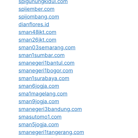
spigunungkidul.com
spijember.com
spijombang.com
dianflores.id
sman48jkt.com
sman26jkt.com
sman03semarang.com
sman1sumbar.com
smanegeri1bantul.com
smanegeri1bogor.com
sman1surabaya.com
sman6jogja.com
sma1magelang.com
sman9jogja.com
smanegeri3bandung.com
smasutomo1.com
sman5jogja.com
smanegeri1tangerang.com