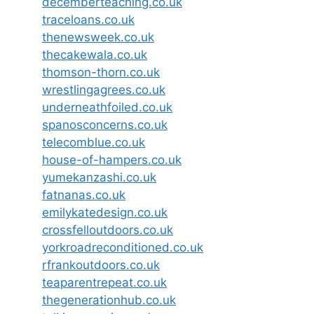
decemberteaching.co.uk
traceloans.co.uk
thenewsweek.co.uk
thecakewala.co.uk
thomson-thorn.co.uk
wrestlingagrees.co.uk
underneathfoiled.co.uk
spanosconcerns.co.uk
telecomblue.co.uk
house-of-hampers.co.uk
yumekanzashi.co.uk
fatnanas.co.uk
emilykatedesign.co.uk
crossfelloutdoors.co.uk
yorkroadreconditioned.co.uk
rfrankoutdoors.co.uk
teaparentrepeat.co.uk
thegenerationhub.co.uk