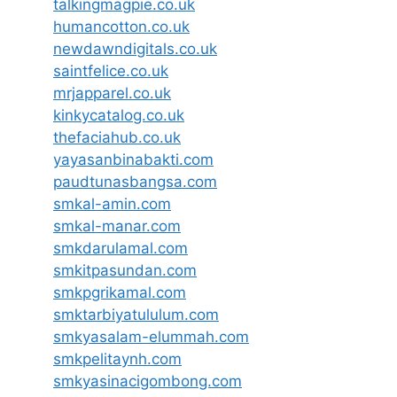
talkingmagpie.co.uk
humancotton.co.uk
newdawndigitals.co.uk
saintfelice.co.uk
mrjapparel.co.uk
kinkycatalog.co.uk
thefaciahub.co.uk
yayasanbinabakti.com
paudtunasbangsa.com
smkal-amin.com
smkal-manar.com
smkdarulamal.com
smkitpasundan.com
smkpgrikamal.com
smktarbiyatululum.com
smkyasalam-elummah.com
smkpelitaynh.com
smkyasinacigombong.com