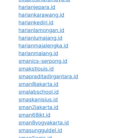
harianjepara.id
hariankarawang.id
hariankediri.id
harianlamongan.id
harianlumajang.id
harianmajalengka.id
harianmalang.id
smanics-serpong.id
smakstlouis.id
smapraditadirgantara.id
sman8jakarta.id
smalabschool.id
smaskanisius.id
sman2jakarta.id
sman68jkt.id
sman8yogyakarta.id
smasungguldel.id
sman1jogja.id