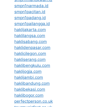
smpn1narmada.id
smpn1pacitan.id
smpn1padang.id
smpn1pailangga.id
haklijakarta.com
haklilangsa.com
haklisabang.com
haklidenpasar.com
haklicilegon.com
hakliserang.com
haklibengkulu.com
haklijogja.com
haklijambi.com
haklibandung.com
haklibekasi.com
haklibogor.com
perfectperson.co.uk