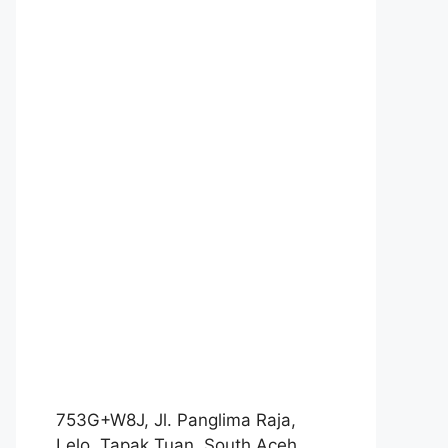
753G+W8J, Jl. Panglima Raja,
Lelo, Tapak Tuan, South Aceh