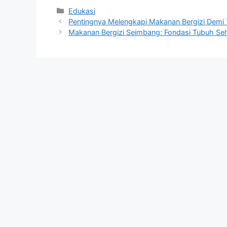
Kategori
Edukasi
Pentingnya Melengkapi Makanan Bergizi Demi
Makanan Bergizi Seimbang: Fondasi Tubuh Se