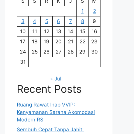
S
S
R
K
J
S
M
1
2
3
4
5
6
7
8
9
10
11
12
13
14
15
16
17
18
19
20
21
22
23
24
25
26
27
28
29
30
31
« Jul
Recent Posts
Ruang Rawat Inap VVIP:
Kenyamanan Sarana Akomodasi
Modern RS
Sembuh Cepat Tanpa Jahit: