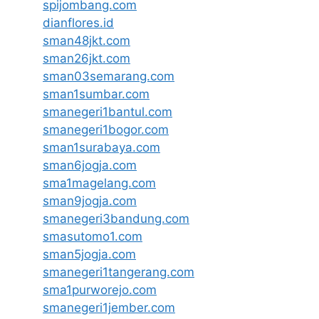
spijombang.com
dianflores.id
sman48jkt.com
sman26jkt.com
sman03semarang.com
sman1sumbar.com
smanegeri1bantul.com
smanegeri1bogor.com
sman1surabaya.com
sman6jogja.com
sma1magelang.com
sman9jogja.com
smanegeri3bandung.com
smasutomo1.com
sman5jogja.com
smanegeri1tangerang.com
sma1purworejo.com
smanegeri1jember.com