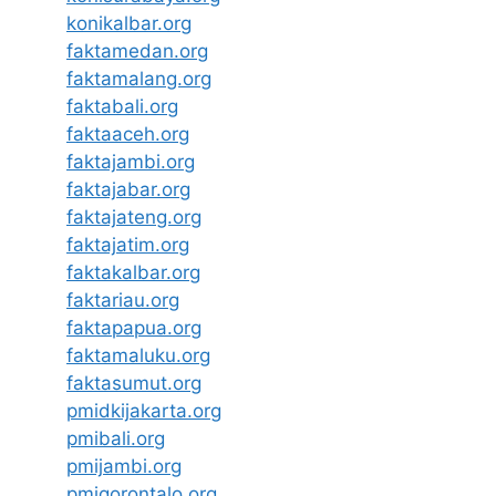
konikalbar.org
faktamedan.org
faktamalang.org
faktabali.org
faktaaceh.org
faktajambi.org
faktajabar.org
faktajateng.org
faktajatim.org
faktakalbar.org
faktariau.org
faktapapua.org
faktamaluku.org
faktasumut.org
pmidkijakarta.org
pmibali.org
pmijambi.org
pmigorontalo.org