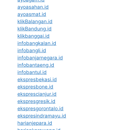
ayoasahan.id
ayoasmat.id
klikBalangan.id
klikBandung.id
klikbanggai.id
infobangkalan.id
infobangli.id
infobanjarnegara.id
infobantaeng.id
infobantul.id
ekspresbekasi.id
ekspresbone.id
eksprescianjur.id
ekspresgresik.id
ekspresgorontalo.id
ekspresindramayu.id
harianjepara.id