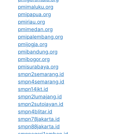
pmimaluku.org
pmipapua.org
pmiriau.org
pmimedan.org
pmipalembang.org
pmijogja.org
pmibandung.org
pmibogor.org
pmisurabaya.org
smpn2semarang.id
smpn4semarang.id
smpn14jkt.id
smpn2lumajang.id
smpn2sutojayan.id
smpn4blitar.id
smpn78jakarta.id
smpn88jakarta.id
smpnegeri1ambon.id