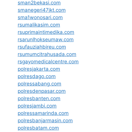
sman2bekasi.com
smanegeri47jkt.com
sma1wonosari.com
rsumalikasim.com
rsuprimaintimedika.com
rsarunlhokseumaw.com
rsufauziahbireu.com
rsumumcitrahusada.com
rsgayomedicalcentre.com
polresjakarta.com
polresdago.com
polressabang.com
polresdenpasar.com
polresbanten.com
polresjambi.com
polressamarinda.com
polresbanjarmasin.com
polresbatam.com