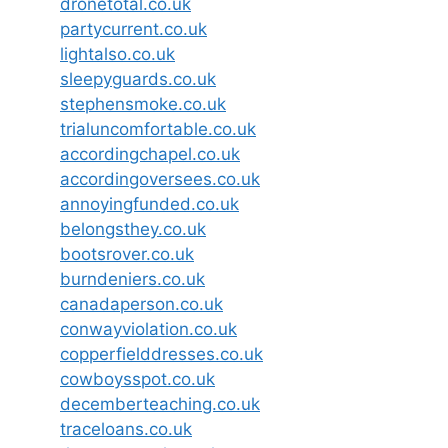
dronetotal.co.uk
partycurrent.co.uk
lightalso.co.uk
sleepyguards.co.uk
stephensmoke.co.uk
trialuncomfortable.co.uk
accordingchapel.co.uk
accordingoversees.co.uk
annoyingfunded.co.uk
belongsthey.co.uk
bootsrover.co.uk
burndeniers.co.uk
canadaperson.co.uk
conwayviolation.co.uk
copperfielddresses.co.uk
cowboysspot.co.uk
decemberteaching.co.uk
traceloans.co.uk