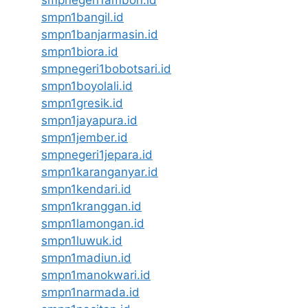
smpn1bangil.id
smpn1banjarmasin.id
smpn1biora.id
smpnegeri1bobotsari.id
smpn1boyolali.id
smpn1gresik.id
smpn1jayapura.id
smpn1jember.id
smpnegeri1jepara.id
smpn1karanganyar.id
smpn1kendari.id
smpn1kranggan.id
smpn1lamongan.id
smpn1luwuk.id
smpn1madiun.id
smpn1manokwari.id
smpn1narmada.id