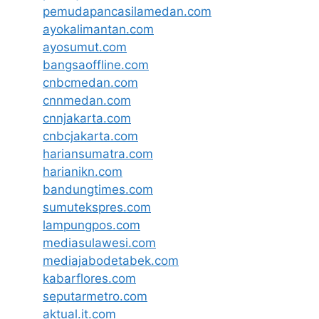
pemudapancasilamedan.com
ayokalimantan.com
ayosumut.com
bangsaoffline.com
cnbcmedan.com
cnnmedan.com
cnnjakarta.com
cnbcjakarta.com
hariansumatra.com
harianikn.com
bandungtimes.com
sumutekspres.com
lampungpos.com
mediasulawesi.com
mediajabodetabek.com
kabarflores.com
seputarmetro.com
aktual.it.com