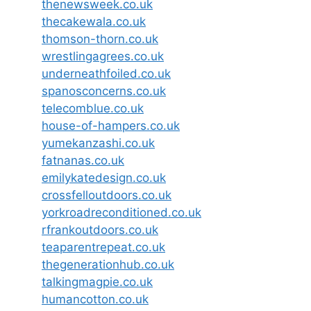
thenewsweek.co.uk
thecakewala.co.uk
thomson-thorn.co.uk
wrestlingagrees.co.uk
underneathfoiled.co.uk
spanosconcerns.co.uk
telecomblue.co.uk
house-of-hampers.co.uk
yumekanzashi.co.uk
fatnanas.co.uk
emilykatedesign.co.uk
crossfelloutdoors.co.uk
yorkroadreconditioned.co.uk
rfrankoutdoors.co.uk
teaparentrepeat.co.uk
thegenerationhub.co.uk
talkingmagpie.co.uk
humancotton.co.uk