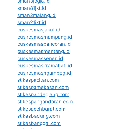
sman3jogja.id
sman81jkt.id
sman2malang.id
sman21jkt.id
puskesmasjakut.id
puskesmasmampang.id
puskesmaspancoran.id
puskesmasmenteng.id
puskesmassenen.id
puskesmaskramatjati.id
puskesmasngambeg.id
stikespacitan.com
stikespamekasan.com
stikespandeglang.com
stikespangandaran.com
stikesacehbarat.com
stikesbadung.com
stikesbanggai.com