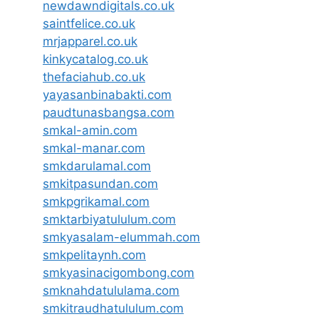
newdawndigitals.co.uk
saintfelice.co.uk
mrjapparel.co.uk
kinkycatalog.co.uk
thefaciahub.co.uk
yayasanbinabakti.com
paudtunasbangsa.com
smkal-amin.com
smkal-manar.com
smkdarulamal.com
smkitpasundan.com
smkpgrikamal.com
smktarbiyatululum.com
smkyasalam-elummah.com
smkpelitaynh.com
smkyasinacigombong.com
smknahdatululama.com
smkitraudhatululum.com