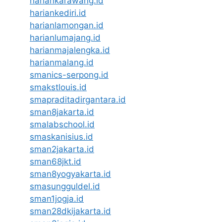
hariankarawang.id
hariankediri.id
harianlamongan.id
harianlumajang.id
harianmajalengka.id
harianmalang.id
smanics-serpong.id
smakstlouis.id
smapraditadirgantara.id
sman8jakarta.id
smalabschool.id
smaskanisius.id
sman2jakarta.id
sman68jkt.id
sman8yogyakarta.id
smasungguldel.id
sman1jogja.id
sman28dkijakarta.id