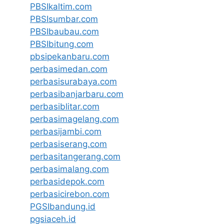
PBSIkaltim.com
PBSIsumbar.com
PBSIbaubau.com
PBSIbitung.com
pbsipekanbaru.com
perbasimedan.com
perbasisurabaya.com
perbasibanjarbaru.com
perbasiblitar.com
perbasimagelang.com
perbasijambi.com
perbasiserang.com
perbasitangerang.com
perbasimalang.com
perbasidepok.com
perbasicirebon.com
PGSIbandung.id
pgsiaceh.id