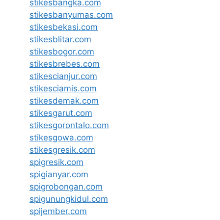
stikesbangka.com
stikesbanyumas.com
stikesbekasi.com
stikesblitar.com
stikesbogor.com
stikesbrebes.com
stikescianjur.com
stikesciamis.com
stikesdemak.com
stikesgarut.com
stikesgorontalo.com
stikesgowa.com
stikesgresik.com
spigresik.com
spigianyar.com
spigrobongan.com
spigunungkidul.com
spijember.com