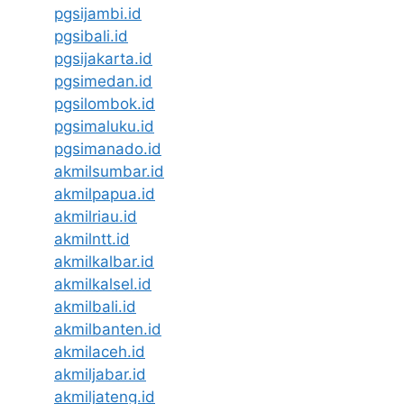
pgsijambi.id
pgsibali.id
pgsijakarta.id
pgsimedan.id
pgsilombok.id
pgsimaluku.id
pgsimanado.id
akmilsumbar.id
akmilpapua.id
akmilriau.id
akmilntt.id
akmilkalbar.id
akmilkalsel.id
akmilbali.id
akmilbanten.id
akmilaceh.id
akmiljabar.id
akmiljateng.id