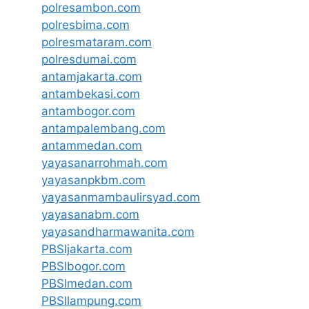
polresambon.com
polresbima.com
polresmataram.com
polresdumai.com
antamjakarta.com
antambekasi.com
antambogor.com
antampalembang.com
antammedan.com
yayasanarrohmah.com
yayasanpkbm.com
yayasanmambaulirsyad.com
yayasanabm.com
yayasandharmawanita.com
PBSIjakarta.com
PBSIbogor.com
PBSImedan.com
PBSIlampung.com