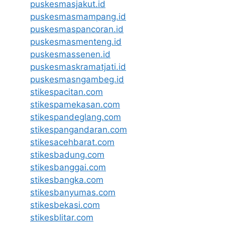
puskesmasjakut.id
puskesmasmampang.id
puskesmaspancoran.id
puskesmasmenteng.id
puskesmassenen.id
puskesmaskramatjati.id
puskesmasngambeg.id
stikespacitan.com
stikespamekasan.com
stikespandeglang.com
stikespangandaran.com
stikesacehbarat.com
stikesbadung.com
stikesbanggai.com
stikesbangka.com
stikesbanyumas.com
stikesbekasi.com
stikesblitar.com