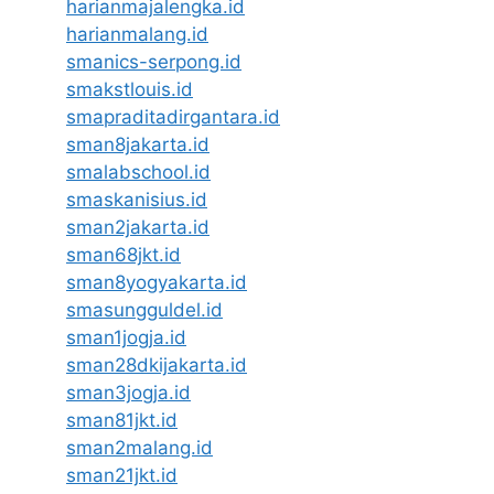
harianmajalengka.id
harianmalang.id
smanics-serpong.id
smakstlouis.id
smapraditadirgantara.id
sman8jakarta.id
smalabschool.id
smaskanisius.id
sman2jakarta.id
sman68jkt.id
sman8yogyakarta.id
smasungguldel.id
sman1jogja.id
sman28dkijakarta.id
sman3jogja.id
sman81jkt.id
sman2malang.id
sman21jkt.id