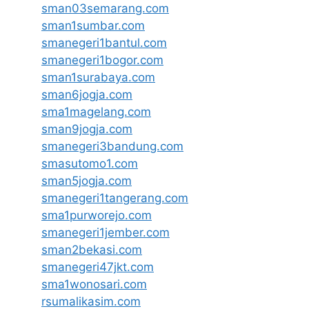
sman03semarang.com
sman1sumbar.com
smanegeri1bantul.com
smanegeri1bogor.com
sman1surabaya.com
sman6jogja.com
sma1magelang.com
sman9jogja.com
smanegeri3bandung.com
smasutomo1.com
sman5jogja.com
smanegeri1tangerang.com
sma1purworejo.com
smanegeri1jember.com
sman2bekasi.com
smanegeri47jkt.com
sma1wonosari.com
rsumalikasim.com