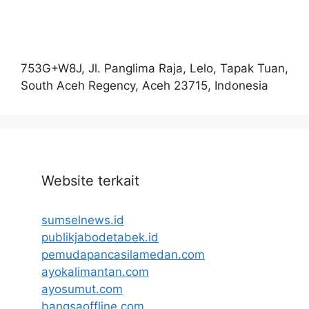
753G+W8J, Jl. Panglima Raja, Lelo, Tapak Tuan,
South Aceh Regency, Aceh 23715, Indonesia
Website terkait
sumselnews.id
publikjabodetabek.id
pemudapancasilamedan.com
ayokalimantan.com
ayosumut.com
bangsaoffline.com