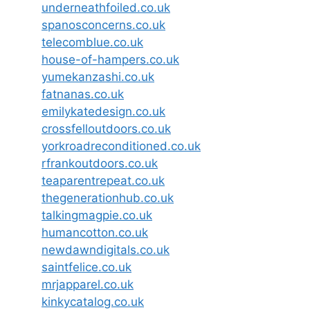
underneathfoiled.co.uk
spanosconcerns.co.uk
telecomblue.co.uk
house-of-hampers.co.uk
yumekanzashi.co.uk
fatnanas.co.uk
emilykatedesign.co.uk
crossfelloutdoors.co.uk
yorkroadreconditioned.co.uk
rfrankoutdoors.co.uk
teaparentrepeat.co.uk
thegenerationhub.co.uk
talkingmagpie.co.uk
humancotton.co.uk
newdawndigitals.co.uk
saintfelice.co.uk
mrjapparel.co.uk
kinkycatalog.co.uk