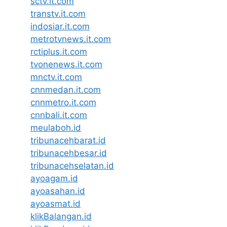
sctv.it.com
transtv.it.com
indosiar.it.com
metrotvnews.it.com
rctiplus.it.com
tvonenews.it.com
mnctv.it.com
cnnmedan.it.com
cnnmetro.it.com
cnnbali.it.com
meulaboh.id
tribunacehbarat.id
tribunacehbesar.id
tribunacehselatan.id
ayoagam.id
ayoasahan.id
ayoasmat.id
klikBalangan.id