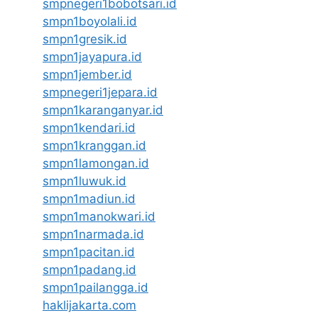
smpnegeri1bobotsari.id
smpn1boyolali.id
smpn1gresik.id
smpn1jayapura.id
smpn1jember.id
smpnegeri1jepara.id
smpn1karanganyar.id
smpn1kendari.id
smpn1kranggan.id
smpn1lamongan.id
smpn1luwuk.id
smpn1madiun.id
smpn1manokwari.id
smpn1narmada.id
smpn1pacitan.id
smpn1padang.id
smpn1pailangga.id
haklijakarta.com