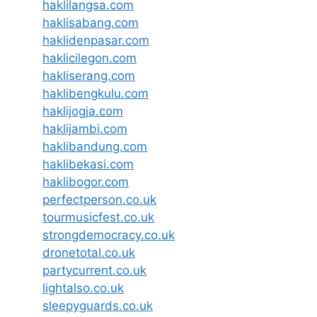
haklilangsa.com
haklisabang.com
haklidenpasar.com
haklicilegon.com
hakliserang.com
haklibengkulu.com
haklijogja.com
haklijambi.com
haklibandung.com
haklibekasi.com
haklibogor.com
perfectperson.co.uk
tourmusicfest.co.uk
strongdemocracy.co.uk
dronetotal.co.uk
partycurrent.co.uk
lightalso.co.uk
sleepyguards.co.uk