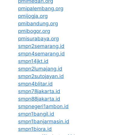
pmimedan.org
pmipalembang.org
pmijogja.org
pmibandung.org
pmibogor.org
pmisurabaya.org
smpn2semarang.id
smpn4semarang.id
smpn14jkt.id
smpn2lumajang.id
smpn2sutojayan.id
smpn4blitar.id
smpn78jakarta.id
smpn88jakarta.id
smpnegeri1ambon.id
smpn1bangil.id
smpn1banjarmasin.id
smpn1biora.id