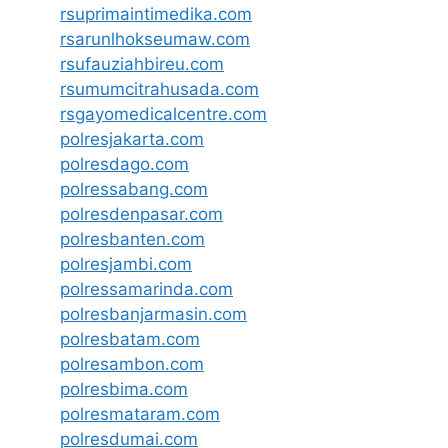
rsuprimaintimedika.com
rsarunlhokseumaw.com
rsufauziahbireu.com
rsumumcitrahusada.com
rsgayomedicalcentre.com
polresjakarta.com
polresdago.com
polressabang.com
polresdenpasar.com
polresbanten.com
polresjambi.com
polressamarinda.com
polresbanjarmasin.com
polresbatam.com
polresambon.com
polresbima.com
polresmataram.com
polresdumai.com