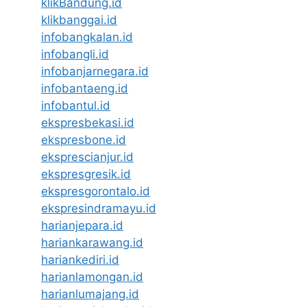
klikBandung.id
klikbanggai.id
infobangkalan.id
infobangli.id
infobanjarnegara.id
infobantaeng.id
infobantul.id
ekspresbekasi.id
ekspresbone.id
eksprescianjur.id
ekspresgresik.id
ekspresgorontalo.id
ekspresindramayu.id
harianjepara.id
hariankarawang.id
hariankediri.id
harianlamongan.id
harianlumajang.id