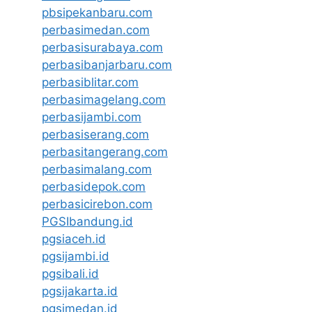
pbsipekanbaru.com
perbasimedan.com
perbasisurabaya.com
perbasibanjarbaru.com
perbasiblitar.com
perbasimagelang.com
perbasijambi.com
perbasiserang.com
perbasitangerang.com
perbasimalang.com
perbasidepok.com
perbasicirebon.com
PGSIbandung.id
pgsiaceh.id
pgsijambi.id
pgsibali.id
pgsijakarta.id
pgsimedan.id