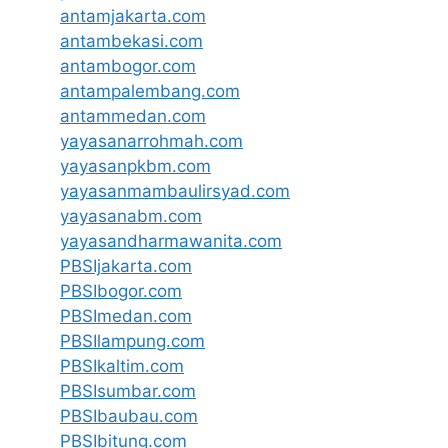
antamjakarta.com
antambekasi.com
antambogor.com
antampalembang.com
antammedan.com
yayasanarrohmah.com
yayasanpkbm.com
yayasanmambaulirsyad.com
yayasanabm.com
yayasandharmawanita.com
PBSIjakarta.com
PBSIbogor.com
PBSImedan.com
PBSIlampung.com
PBSIkaltim.com
PBSIsumbar.com
PBSIbaubau.com
PBSIbitung.com