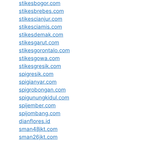
stikesbogor.com
stikesbrebes.com
stikescianjur.com
stikesciamis.com
stikesdemak.com
stikesgarut.com
stikesgorontalo.com
stikesgowa.com
stikesgresik.com
spigresik.com
spigianyar.com
spigrobongan.com
spigunungkidul.com
spijember.com
spijombang.com
dianflores.id
sman48jkt.com
sman26jkt.com