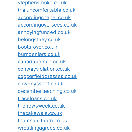
stephensmoke.co.uk
trialuncomfortable.co.uk
accordingchapel.co.uk
accordingoversees.co.uk
annoyingfunded.co.uk
belongsthey.co.uk
bootsrover.co.uk
burndeniers.co.uk
canadaperson.co.uk
conwayviolation.co.uk
copperfielddresses.co.uk
cowboysspot.co.uk
decemberteaching.co.uk
traceloans.co.uk
thenewsweek.co.uk
thecakewala.co.uk
thomson-thorn.co.uk
wrestlingagrees.co.uk