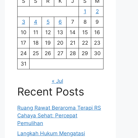
S
S
R
K
J
S
M
1
2
3
4
5
6
7
8
9
10
11
12
13
14
15
16
17
18
19
20
21
22
23
24
25
26
27
28
29
30
31
« Jul
Recent Posts
Ruang Rawat Beraroma Terapi RS
Cahaya Sehat: Percepat
Pemulihan
Langkah Hukum Mengatasi