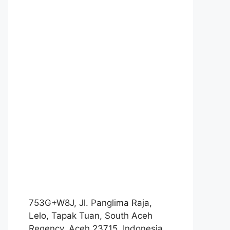
753G+W8J, Jl. Panglima Raja,
Lelo, Tapak Tuan, South Aceh
Regency, Aceh 23715, Indonesia