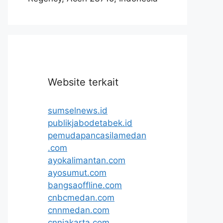
Website terkait
sumselnews.id
publikjabodetabek.id
pemudapancasilamedan
.com
ayokalimantan.com
ayosumut.com
bangsaoffline.com
cnbcmedan.com
cnnmedan.com
cnnjakarta.com