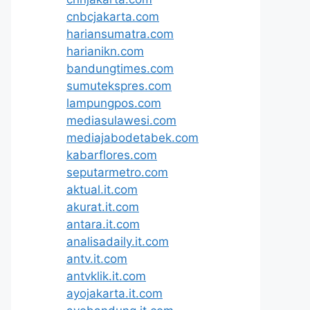
cnbcjakarta.com
hariansumatra.com
harianikn.com
bandungtimes.com
sumutekspres.com
lampungpos.com
mediasulawesi.com
mediajabodetabek.com
kabarflores.com
seputarmetro.com
aktual.it.com
akurat.it.com
antara.it.com
analisadaily.it.com
antv.it.com
antvklik.it.com
ayojakarta.it.com