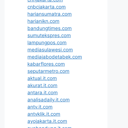
cnbcjakarta.com
hariansumatra.com
harianikn.com
bandungtimes.com
sumutekspres.com
lampungpos.com
mediasulawesi.com
mediajabodetabek.com
kabarflores.com
seputarmetro.com
aktual.it.com
akurat.it.com
antara.it.com
analisadaily.it.com
antv.it.com
antvklik.it.com
ayojakarta.it.com