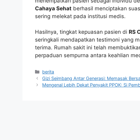
menempatkan pasien sebagai individu d
Cahaya Sehat
berhasil menciptakan suasa
sering melekat pada institusi medis.
Hasilnya, tingkat kepuasan pasien di
RS 
seringkali mendapatkan testimoni yang 
terima. Rumah sakit ini telah membuktika
perpaduan sempurna antara keahlian me
Kategori
berita
Gizi Seimbang Antar Generasi: Memasak Ber
Mengenal Lebih Dekat Penyakit PPOK: Si Pem