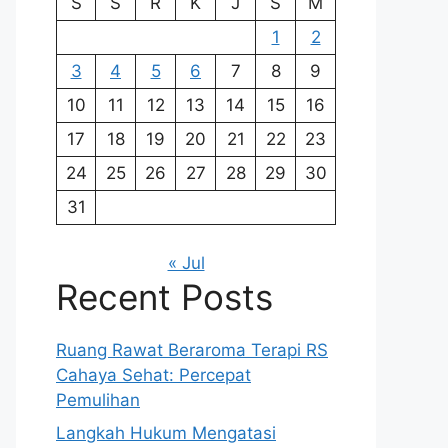
S
S
R
K
J
S
M
1
2
3
4
5
6
7
8
9
10
11
12
13
14
15
16
17
18
19
20
21
22
23
24
25
26
27
28
29
30
31
« Jul
Recent Posts
Ruang Rawat Beraroma Terapi RS
Cahaya Sehat: Percepat
Pemulihan
Langkah Hukum Mengatasi