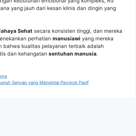
engan kebutuhan emosional yang kompleks, RS
na yang jauh dari kesan klinis dan dingin yang
Cahaya Sehat
secara konsisten tinggi, dan mereka
menekankan perhatian
manusiawi
yang mereka
n bahwa kualitas pelayanan terbaik adalah
dis dan kehangatan
sentuhan manusia
.
sama
bunuh Senyap yang Mengintai Perokok Pasif