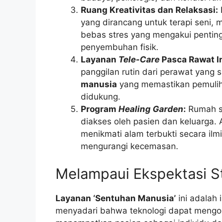
Ruang Kreativitas dan Relaksasi:
yang dirancang untuk terapi seni, m
bebas stres yang mengakui pentin
penyembuhan fisik.
Layanan
Tele-Care
Pasca Rawat I
panggilan rutin dari perawat yang
manusia
yang memastikan pemuliha
didukung.
Program
Healing Garden
:
Rumah sa
diakses oleh pasien dan keluarga.
menikmati alam terbukti secara i
mengurangi kecemasan.
Melampaui Ekspektasi S
Layanan ‘Sentuhan Manusia’
ini adalah i
menyadari bahwa teknologi dapat mengo