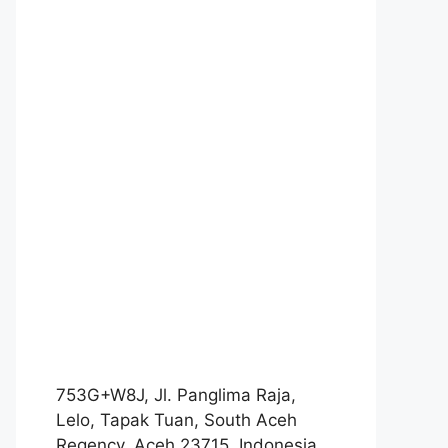
753G+W8J, Jl. Panglima Raja,
Lelo, Tapak Tuan, South Aceh
Regency, Aceh 23715, Indonesia