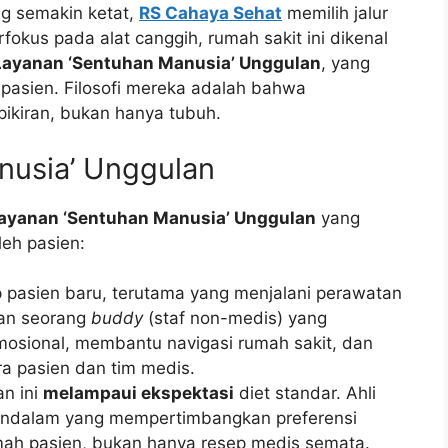
ng semakin ketat,
RS Cahaya Sehat
memilih jalur
fokus pada alat canggih, rumah sakit ini dikenal
Layanan ‘Sentuhan Manusia’ Unggulan
, yang
pasien. Filosofi mereka adalah bahwa
pikiran, bukan hanya tubuh.
nusia’ Unggulan
ayanan ‘Sentuhan Manusia’ Unggulan
yang
leh pasien:
 pasien baru, terutama yang menjalani perawatan
gan seorang
buddy
(staf non-medis) yang
sional, membantu navigasi rumah sakit, dan
a pasien dan tim medis.
n ini
melampaui ekspektasi
diet standar. Ahli
mendalam yang mempertimbangkan preferensi
umah pasien, bukan hanya resep medis semata.