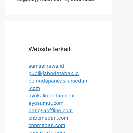
Website terkait
sumselnews.id
publikjabodetabek.id
pemudapancasilamedan
.com
ayokalimantan.com
ayosumut.com
bangsaoffline.com
cnbcmedan.com
cnnmedan.com
cnnjakarta.com