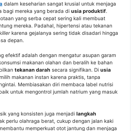
a
dalam keseharian sangat krusial untuk menjaga
ma bagi mereka yang berada di
usia produktif
.
otaan yang serba cepat sering kali membuat
tung mereka. Padahal, hipertensi atau tekanan
killer
karena gejalanya sering tidak disadari hingga
asa depan.
ng efektif adalah dengan mengatur asupan garam
konsumsi makanan olahan dan beralih ke bahan
bilkan
tekanan darah
secara signifikan. Di
usia
milih makanan instan karena praktis, tanpa
ngintai. Membiasakan diri membaca label nutrisi
aik untuk mengontrol jumlah natrium yang masuk
isik yang konsisten juga menjadi
langkah
 perlu olahraga berat, cukup dengan jalan kaki
t membantu memperkuat otot jantung dan menjaga