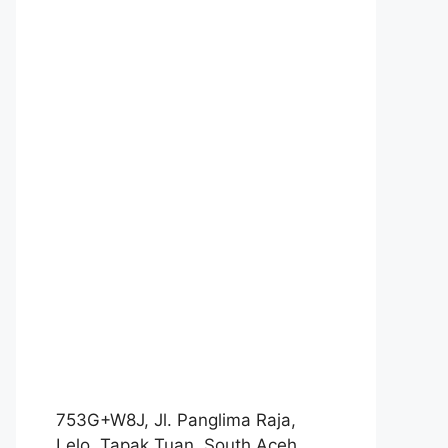
753G+W8J, Jl. Panglima Raja,
Lelo, Tapak Tuan, South Aceh