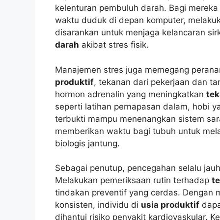
kelenturan pembuluh darah. Bagi mereka
waktu duduk di depan komputer, melakuka
disarankan untuk menjaga kelancaran si
darah
akibat stres fisik.
Manajemen stres juga memegang peranan k
produktif
, tekanan dari pekerjaan dan 
hormon adrenalin yang meningkatkan
te
seperti latihan pernapasan dalam, hobi 
terbukti mampu menenangkan sistem sara
memberikan waktu bagi tubuh untuk mel
biologis jantung.
Sebagai penutup, pencegahan selalu jauh
Melakukan pemeriksaan rutin terhadap
t
tindakan preventif yang cerdas. Dengan
konsisten, individu di
usia produktif
dapa
dihantui risiko penyakit kardiovaskular. 