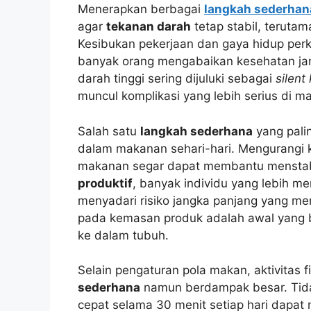
Menerapkan berbagai
langkah sederhan
agar
tekanan darah
tetap stabil, teruta
Kesibukan pekerjaan dan gaya hidup perk
banyak orang mengabaikan kesehatan jan
darah tinggi sering dijuluki sebagai
silent 
muncul komplikasi yang lebih serius di m
Salah satu
langkah sederhana
yang pali
dalam makanan sehari-hari. Mengurangi 
makanan segar dapat membantu mensta
produktif
, banyak individu yang lebih me
menyadari risiko jangka panjang yang me
pada kemasan produk adalah awal yang b
ke dalam tubuh.
Selain pengaturan pola makan, aktivitas f
sederhana
namun berdampak besar. Tidak
cepat selama 30 menit setiap hari dapa