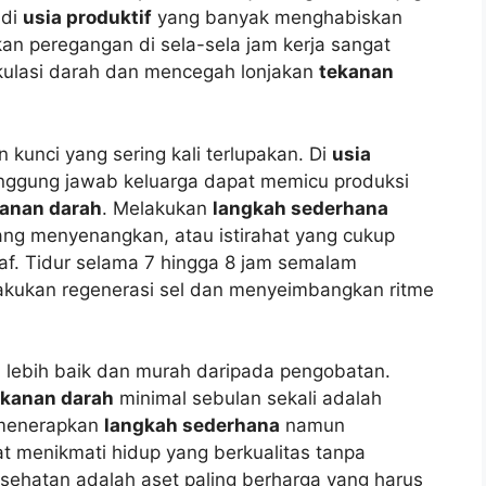
 di
usia produktif
yang banyak menghabiskan
n peregangan di sela-sela jam kerja sangat
rkulasi darah dan mencegah lonjakan
tekanan
unci yang sering kali terlupakan. Di
usia
tanggung jawab keluarga dapat memicu produksi
kanan darah
. Melakukan
langkah sederhana
yang menyenangkan, atau istirahat yang cukup
f. Tidur selama 7 hingga 8 jam semalam
akukan regenerasi sel dan menyeimbangkan ritme
 lebih baik dan murah daripada pengobatan.
ekanan darah
minimal sebulan sekali adalah
 menerapkan
langkah sederhana
namun
t menikmati hidup yang berkualitas tanpa
Kesehatan adalah aset paling berharga yang harus