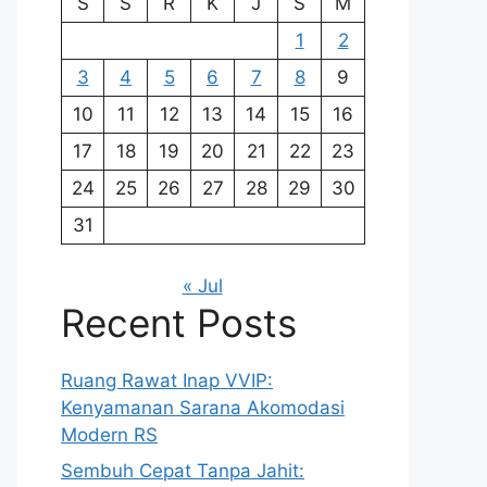
S
S
R
K
J
S
M
1
2
3
4
5
6
7
8
9
10
11
12
13
14
15
16
17
18
19
20
21
22
23
24
25
26
27
28
29
30
31
« Jul
Recent Posts
Ruang Rawat Inap VVIP:
Kenyamanan Sarana Akomodasi
Modern RS
Sembuh Cepat Tanpa Jahit: