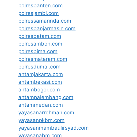
polresbanten.com
polresjambi.com
polressamarinda.com
polresbanjarmasin.com
polresbatam.com
polresambon.com
polresbima.com
polresmataram.com
polresdumai.com
antamjakarta.com
antambekasi.com
antambogor.com
antampalembang.com
antammedan.com
yayasanarrohmah.com
yayasanpkbm.com
yayasanmambaulirsyad.com
yayasanabm.com