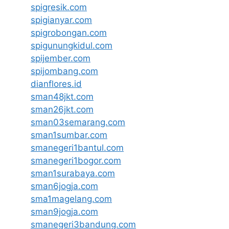
spigresik.com
spigianyar.com
spigrobongan.com
spigunungkidul.com
spijember.com
spijombang.com
dianflores.id
sman48jkt.com
sman26jkt.com
sman03semarang.com
sman1sumbar.com
smanegeri1bantul.com
smanegeri1bogor.com
sman1surabaya.com
sman6jogja.com
sma1magelang.com
sman9jogja.com
smanegeri3bandung.com