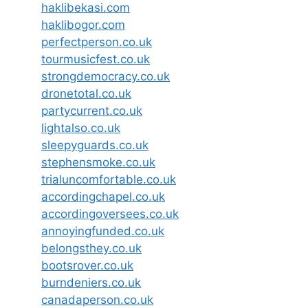
haklibekasi.com
haklibogor.com
perfectperson.co.uk
tourmusicfest.co.uk
strongdemocracy.co.uk
dronetotal.co.uk
partycurrent.co.uk
lightalso.co.uk
sleepyguards.co.uk
stephensmoke.co.uk
trialuncomfortable.co.uk
accordingchapel.co.uk
accordingoversees.co.uk
annoyingfunded.co.uk
belongsthey.co.uk
bootsrover.co.uk
burndeniers.co.uk
canadaperson.co.uk