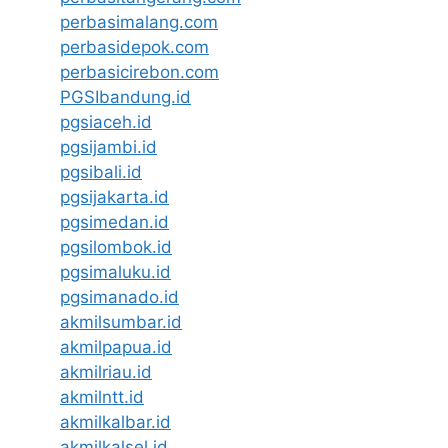
perbasimalang.com
perbasidepok.com
perbasicirebon.com
PGSIbandung.id
pgsiaceh.id
pgsijambi.id
pgsibali.id
pgsijakarta.id
pgsimedan.id
pgsilombok.id
pgsimaluku.id
pgsimanado.id
akmilsumbar.id
akmilpapua.id
akmilriau.id
akmilntt.id
akmilkalbar.id
akmilkalsel.id