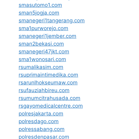
smasutomo1.com
sman5jogja.com
smanegeri1tangerang.com
sma1purworejo.com
smanegeri1jember.com
sman2bekasi.com
smanegeri47jkt.com
sma1wonosari.com
rsumalikasim.com
rsuprimaintimedika.com
rsarunlhokseumaw.com
rsufauziahbireu.com
rsumumcitrahusada.com
rsgayomedicalcentre.com
polresjakarta.com
polresdago.com
polressabang.com
polresdenpasar.com