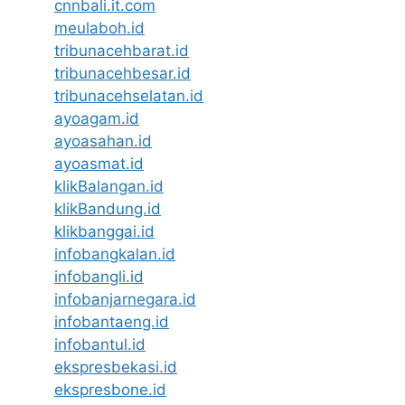
cnnbali.it.com
meulaboh.id
tribunacehbarat.id
tribunacehbesar.id
tribunacehselatan.id
ayoagam.id
ayoasahan.id
ayoasmat.id
klikBalangan.id
klikBandung.id
klikbanggai.id
infobangkalan.id
infobangli.id
infobanjarnegara.id
infobantaeng.id
infobantul.id
ekspresbekasi.id
ekspresbone.id