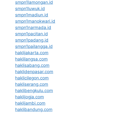
smpn1lamongan.id
smpn1luwuk.id
smpn1madiun.id
smpn1manokwari.id
smpn1narmada.id
smpn1pacitan.id
smpn1padang.id
smpn1pailangga.id
haklijakarta.com
haklilangsa.com
haklisabang.com
haklidenpasar.com
haklicilegon.com
hakliserang.com
haklibengkulu.com
haklijogja.com
haklijambi.com
haklibandung.com