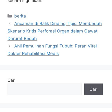
secara signifikan.
Kategori
berita
Ancaman di Balik Dinding Tipis: Membedah
Skenario Kritis Perforasi Organ dalam Gawat
Darurat Bedah
Ahli Pemulihan Fungsi Tubuh: Peran Vital
Dokter Rehabilitasi Medis
Cari
Cari