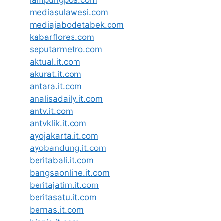
lampungpos.com
mediasulawesi.com
mediajabodetabek.com
kabarflores.com
seputarmetro.com
aktual.it.com
akurat.it.com
antara.it.com
analisadaily.it.com
antv.it.com
antvklik.it.com
ayojakarta.it.com
ayobandung.it.com
beritabali.it.com
bangsaonline.it.com
beritajatim.it.com
beritasatu.it.com
bernas.it.com