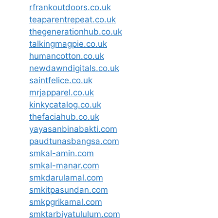
rfrankoutdoors.co.uk
teaparentrepeat.co.uk
thegenerationhub.co.uk
talkingmagpie.co.uk
humancotton.co.uk
newdawndigitals.co.uk
saintfelice.co.uk
mrjapparel.co.uk
kinkycatalog.co.uk
thefaciahub.co.uk
yayasanbinabakti.com
paudtunasbangsa.com
smkal-amin.com
smkal-manar.com
smkdarulamal.com
smkitpasundan.com
smkpgrikamal.com
smktarbiyatululum.com