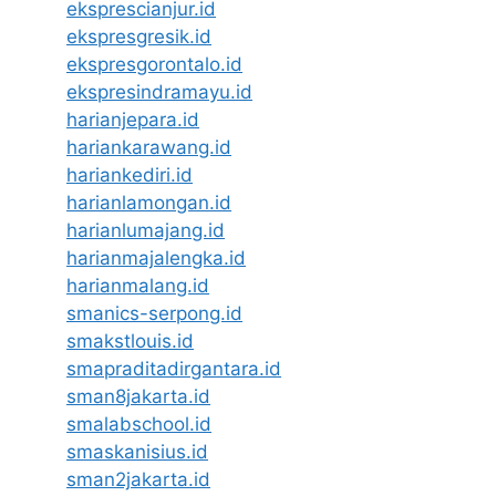
eksprescianjur.id
ekspresgresik.id
ekspresgorontalo.id
ekspresindramayu.id
harianjepara.id
hariankarawang.id
hariankediri.id
harianlamongan.id
harianlumajang.id
harianmajalengka.id
harianmalang.id
smanics-serpong.id
smakstlouis.id
smapraditadirgantara.id
sman8jakarta.id
smalabschool.id
smaskanisius.id
sman2jakarta.id