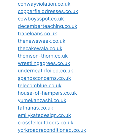
conwayviolation.co.uk
copperfielddresses.co.uk
cowboysspot.co.uk
decemberteaching.co.uk
traceloans.co.uk
thenewsweek.co.uk
thecakewala.co.uk
thomson-thorn.co.uk
wrestlingagrees.co.uk
underneathfoiled.co.uk
spanosconcerns.co.uk
telecomblue.co.uk
house-of-hampers.co.uk
yumekanzashi.co.uk
fatnanas.co.uk
emilykatedesign.co.uk
crossfelloutdoors.co.uk
yorkroadreconditioned.co.uk