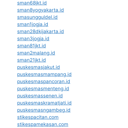
sman68jkt.id
sman8yogyakarta.id
smasungguldel.id
sman1jogja.id
sman28dkijakarta.id
sman3jogja.id
sman81jkt.id
sman2malang.id
sman21jkt.id
puskesmasjakut.id
puskesmasmampang.id
puskesmaspancoran.id
puskesmasmenteng.id
puskesmassenen.id
puskesmaskramatjati.id
puskesmasngambeg.id
stikespacitan.com
stikespamekasan.com