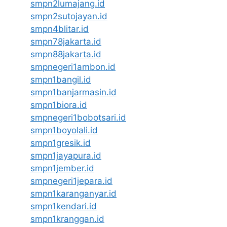
smpn2lumajang.id
smpn2sutojayan.id
smpn4blitar.id
smpn78jakarta.id
smpn88jakarta.id
smpnegeri1ambon.id
smpn1bangil.id
smpn1banjarmasin.id
smpn1biora.id
smpnegeri1bobotsari.id
smpn1boyolali.id
smpn1gresik.id
smpn1jayapura.id
smpn1jember.id
smpnegeri1jepara.id
smpn1karanganyar.id
smpn1kendari.id
smpn1kranggan.id