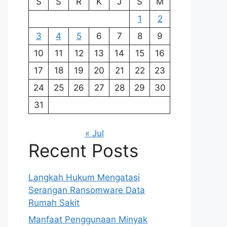
S
S
R
K
J
S
M
1
2
3
4
5
6
7
8
9
10
11
12
13
14
15
16
17
18
19
20
21
22
23
24
25
26
27
28
29
30
31
« Jul
Recent Posts
Langkah Hukum Mengatasi
Serangan Ransomware Data
Rumah Sakit
Manfaat Penggunaan Minyak