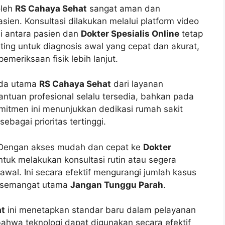
oleh
RS Cahaya Sehat
sangat aman dan
sien. Konsultasi dilakukan melalui platform video
si antara pasien dan
Dokter Spesialis Online
tetap
nting untuk diagnosis awal yang cepat dan akurat,
emeriksaan fisik lebih lanjut.
da utama
RS Cahaya Sehat
dari layanan
ntuan profesional selalu tersedia, bahkan pada
omitmen ini menunjukkan dedikasi rumah sakit
bagai prioritas tertinggi.
. Dengan akses mudah dan cepat ke
Dokter
ntuk melakukan konsultasi rutin atau segera
awal. Ini secara efektif mengurangi jumlah kasus
n semangat utama
Jangan Tunggu Parah
.
at
ini menetapkan standar baru dalam pelayanan
ahwa teknologi dapat digunakan secara efektif