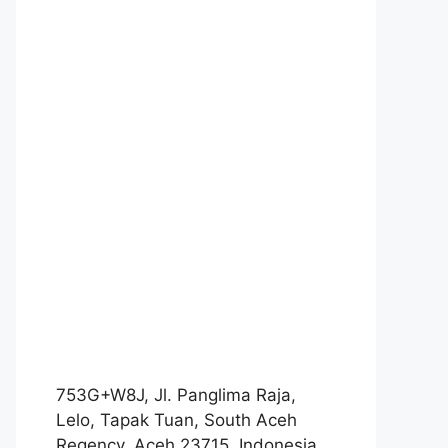
753G+W8J, Jl. Panglima Raja,
Lelo, Tapak Tuan, South Aceh
Regency, Aceh 23715, Indonesia