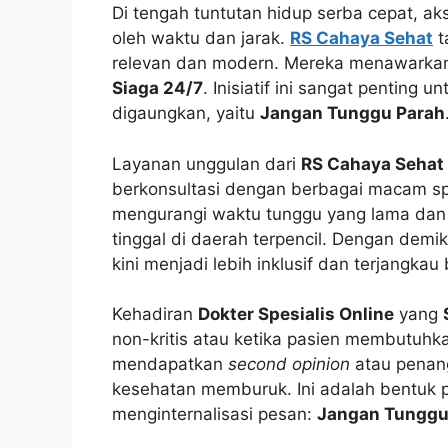
Di tengah tuntutan hidup serba cepat, ak
oleh waktu dan jarak.
RS Cahaya Sehat
t
relevan dan modern. Mereka menawarkan
Siaga 24/7
. Inisiatif ini sangat pentin
digaungkan, yaitu
Jangan Tunggu Parah
Layanan unggulan dari
RS Cahaya Sehat
berkonsultasi dengan berbagai macam spes
mengurangi waktu tunggu yang lama dan 
tinggal di daerah terpencil. Dengan demik
kini menjadi lebih inklusif dan terjangkau
Kehadiran
Dokter Spesialis Online
yang
non-kritis atau ketika pasien membutuhk
mendapatkan
second opinion
atau penang
kesehatan memburuk. Ini adalah bentuk 
menginternalisasi pesan:
Jangan Tunggu