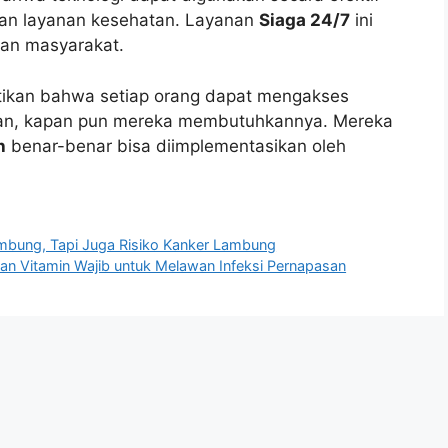
uan layanan kesehatan. Layanan
Siaga 24/7
ini
tan masyarakat.
kan bahwa setiap orang dapat mengakses
kan, kapan pun mereka membutuhkannya. Mereka
h
benar-benar bisa diimplementasikan oleh
ambung, Tapi Juga Risiko Kanker Lambung
an Vitamin Wajib untuk Melawan Infeksi Pernapasan