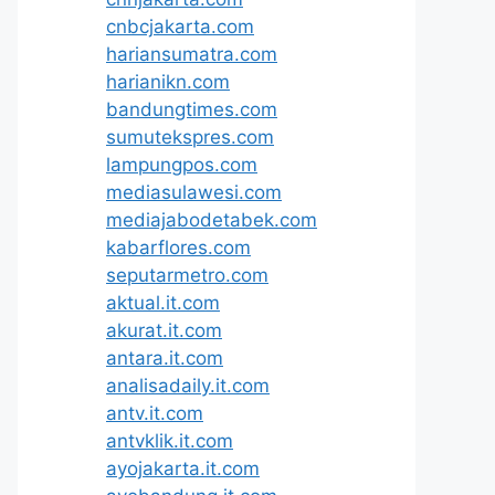
cnbcjakarta.com
hariansumatra.com
harianikn.com
bandungtimes.com
sumutekspres.com
lampungpos.com
mediasulawesi.com
mediajabodetabek.com
kabarflores.com
seputarmetro.com
aktual.it.com
akurat.it.com
antara.it.com
analisadaily.it.com
antv.it.com
antvklik.it.com
ayojakarta.it.com