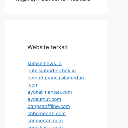
Website terkait
sumselnews.id
publikjabodetabek.id
pemudapancasilamedan
.com
ayokalimantan.com
ayosumut.com
bangsaoffline.com
cnbcmedan.com
cnnmedan.com
cnnjakarta.com