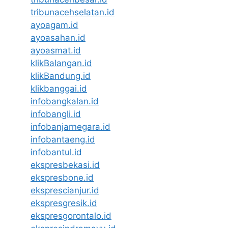
tribunacehselatan.id
ayoagam.id
ayoasahan.id
ayoasmat.id
klikBalangan.id
klikBandung.id
klikbanggai.id
infobangkalan.id
infobangli.id
infobanjarnegara.id
infobantaeng.id
infobantul.id
ekspresbekasi.id
ekspresbone.id
eksprescianjur.id
ekspresgresik.id
ekspresgorontalo.id