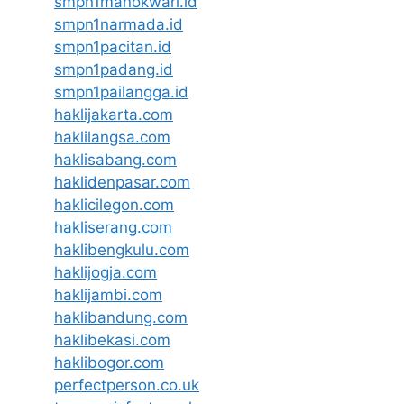
smpn1manokwari.id
smpn1narmada.id
smpn1pacitan.id
smpn1padang.id
smpn1pailangga.id
haklijakarta.com
haklilangsa.com
haklisabang.com
haklidenpasar.com
haklicilegon.com
hakliserang.com
haklibengkulu.com
haklijogja.com
haklijambi.com
haklibandung.com
haklibekasi.com
haklibogor.com
perfectperson.co.uk