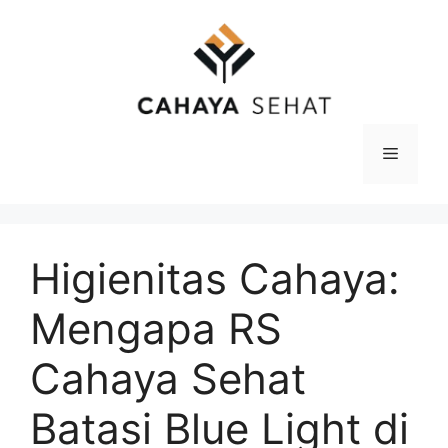
Langsung
ke
isi
Menu
Higienitas Cahaya:
Mengapa RS
Cahaya Sehat
Batasi Blue Light di