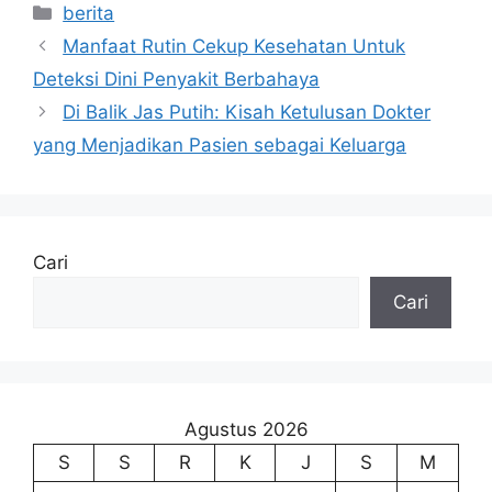
Kategori
berita
Manfaat Rutin Cekup Kesehatan Untuk
Deteksi Dini Penyakit Berbahaya
Di Balik Jas Putih: Kisah Ketulusan Dokter
yang Menjadikan Pasien sebagai Keluarga
Cari
Cari
Agustus 2026
S
S
R
K
J
S
M