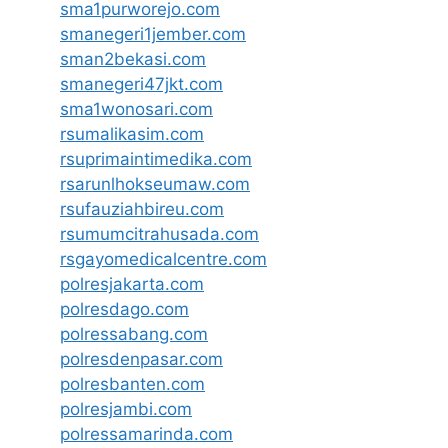
sma1purworejo.com
smanegeri1jember.com
sman2bekasi.com
smanegeri47jkt.com
sma1wonosari.com
rsumalikasim.com
rsuprimaintimedika.com
rsarunlhokseumaw.com
rsufauziahbireu.com
rsumumcitrahusada.com
rsgayomedicalcentre.com
polresjakarta.com
polresdago.com
polressabang.com
polresdenpasar.com
polresbanten.com
polresjambi.com
polressamarinda.com