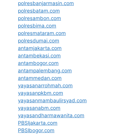
polresbanjarmasin.com
polresbatam.com
polresambon.com
polresbima.com
polresmataram.com
polresdumai.com
antamjakarta.com
antambekasi.com
antambogor.com
antampalembang.com
antammedan.com
yayasanarrohmah.com
yayasanpkbm.com
yayasanmambaulirsyad.com
yayasanabm.com
yayasandharmawanita.com
PBSIjakarta.com
PBSIbogor.com