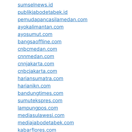
sumselnews.id
publikjabodetabek.id
pemudapancasilamedan.com
ayokalimantan.com
ayosumut.com
bangsaoffline.com
cnbcmedan.com
cnnmedan.com
cnnjakarta.com
cnbcjakarta.com
hariansumatra.com
harianikn.com
bandungtimes.com
sumutekspres.com
lampungpos.com
mediasulawesi.com
mediajabodetabek.com
kabarflores.com