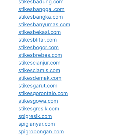
stikesbadung.com
stikesbanggai.com
stikesbangka.com
stikesbanyumas.com
stikesbekasi.com
stikesblitar.com
stikesbogor.com
stikesbrebes.com
stikescianjur.com
stikesciamis.com
stikesdemak.com
stikesgarut.com
stikesgorontalo.com
stikesgowa.com
stikesgresik.com
spigresik.com
spigianyar.com
spigrobongan.com