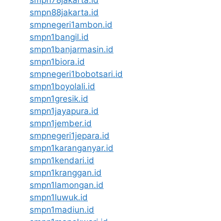
smpn78jakarta.id
smpn88jakarta.id
smpnegeri1ambon.id
smpn1bangil.id
smpn1banjarmasin.id
smpn1biora.id
smpnegeri1bobotsari.id
smpn1boyolali.id
smpn1gresik.id
smpn1jayapura.id
smpn1jember.id
smpnegeri1jepara.id
smpn1karanganyar.id
smpn1kendari.id
smpn1kranggan.id
smpn1lamongan.id
smpn1luwuk.id
smpn1madiun.id