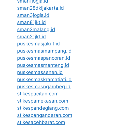
sman1jogja.id
sman28dkijakarta.id
sman3jogja.id
sman81jkt.id
sman2malang.id
sman21jkt.id
puskesmasjakut.id
puskesmasmampang.id
puskesmaspancoran.id
puskesmasmenteng.id
puskesmassenen.id
puskesmaskramatjati.id
puskesmasngambeg.id
stikespacitan.com
stikespamekasan.com
stikespandeglang.com
stikespangandaran.com
stikesacehbarat.com