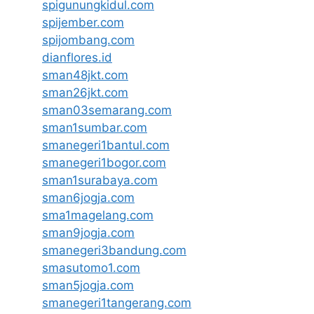
spigunungkidul.com
spijember.com
spijombang.com
dianflores.id
sman48jkt.com
sman26jkt.com
sman03semarang.com
sman1sumbar.com
smanegeri1bantul.com
smanegeri1bogor.com
sman1surabaya.com
sman6jogja.com
sma1magelang.com
sman9jogja.com
smanegeri3bandung.com
smasutomo1.com
sman5jogja.com
smanegeri1tangerang.com