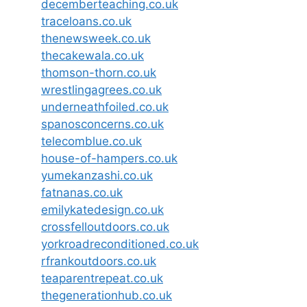
decemberteaching.co.uk
traceloans.co.uk
thenewsweek.co.uk
thecakewala.co.uk
thomson-thorn.co.uk
wrestlingagrees.co.uk
underneathfoiled.co.uk
spanosconcerns.co.uk
telecomblue.co.uk
house-of-hampers.co.uk
yumekanzashi.co.uk
fatnanas.co.uk
emilykatedesign.co.uk
crossfelloutdoors.co.uk
yorkroadreconditioned.co.uk
rfrankoutdoors.co.uk
teaparentrepeat.co.uk
thegenerationhub.co.uk