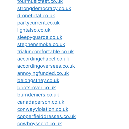
tourmusicfest.co.uk
strongdemocracy.co.uk
dronetotal.co.uk
partycurrent.co.uk
lightalso.co.uk
sleepyguards.co.uk
stephensmoke.co.uk
trialuncomfortable.co.uk
accordingchapel.co.uk
accordingoversees.co.uk
annoyingfunded.co.uk
belongsthey.co.uk
bootsrover.co.uk
burndeniers.co.uk
canadaperson.co.uk
conwayviolation.co.uk
copperfielddresses.co.uk
cowboysspot.co.uk