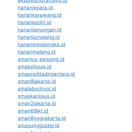
ekspresindramayu.id
harianjepara.id
hariankarawang.id
hariankediri.id
harianlamongan.id
harianlumajang.id
harianmajalengka.id
harianmalang.id
smanics-serpong.id
smakstlouis.id
smapraditadirgantara.id
sman8jakarta.id
smalabschool.id
smaskanisius.id
sman2jakarta.id
sman68jkt.id
sman8yogyakarta.id
smasungguldel.id