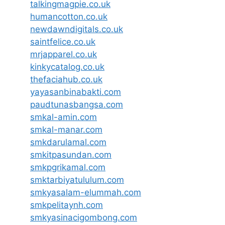
talkingmagpie.co.uk
humancotton.co.uk
newdawndigitals.co.uk
saintfelice.co.uk
mrjapparel.co.uk
kinkycatalog.co.uk
thefaciahub.co.uk
yayasanbinabakti.com
paudtunasbangsa.com
smkal-amin.com
smkal-manar.com
smkdarulamal.com
smkitpasundan.com
smkpgrikamal.com
smktarbiyatululum.com
smkyasalam-elummah.com
smkpelitaynh.com
smkyasinacigombong.com