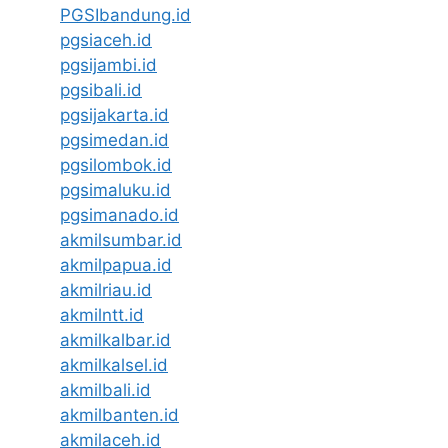
PGSIbandung.id
pgsiaceh.id
pgsijambi.id
pgsibali.id
pgsijakarta.id
pgsimedan.id
pgsilombok.id
pgsimaluku.id
pgsimanado.id
akmilsumbar.id
akmilpapua.id
akmilriau.id
akmilntt.id
akmilkalbar.id
akmilkalsel.id
akmilbali.id
akmilbanten.id
akmilaceh.id