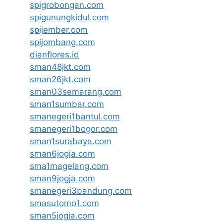
spigrobongan.com
spigunungkidul.com
spijember.com
spijombang.com
dianflores.id
sman48jkt.com
sman26jkt.com
sman03semarang.com
sman1sumbar.com
smanegeri1bantul.com
smanegeri1bogor.com
sman1surabaya.com
sman6jogja.com
sma1magelang.com
sman9jogja.com
smanegeri3bandung.com
smasutomo1.com
sman5jogja.com