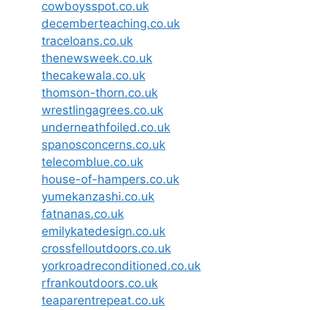
cowboysspot.co.uk
decemberteaching.co.uk
traceloans.co.uk
thenewsweek.co.uk
thecakewala.co.uk
thomson-thorn.co.uk
wrestlingagrees.co.uk
underneathfoiled.co.uk
spanosconcerns.co.uk
telecomblue.co.uk
house-of-hampers.co.uk
yumekanzashi.co.uk
fatnanas.co.uk
emilykatedesign.co.uk
crossfelloutdoors.co.uk
yorkroadreconditioned.co.uk
rfrankoutdoors.co.uk
teaparentrepeat.co.uk