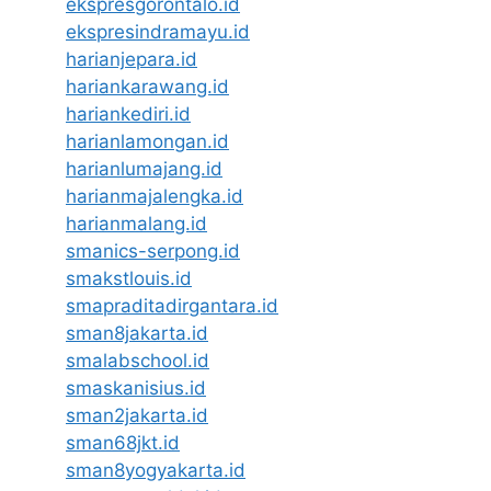
ekspresgorontalo.id
ekspresindramayu.id
harianjepara.id
hariankarawang.id
hariankediri.id
harianlamongan.id
harianlumajang.id
harianmajalengka.id
harianmalang.id
smanics-serpong.id
smakstlouis.id
smapraditadirgantara.id
sman8jakarta.id
smalabschool.id
smaskanisius.id
sman2jakarta.id
sman68jkt.id
sman8yogyakarta.id