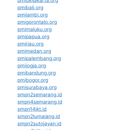
pmidkijakarta.org
pmibali.org
pmijambi.org
pmigorontalo.org
pmimaluku.org
pmipapua.org
pmiriau.org
pmimedan.org
pmipalembang.org
pmijogja.org
pmibandung.org
pmibogor.org
pmisurabaya.org
smpn2semarang.id
smpn4semarang.id
smpn14jkt.id
smpn2lumajang.id
smpn2sutojayan.id