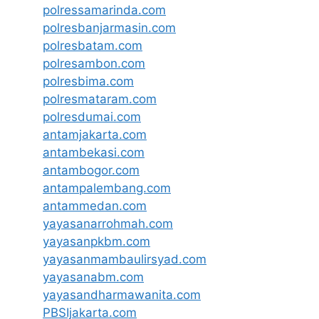
polressamarinda.com
polresbanjarmasin.com
polresbatam.com
polresambon.com
polresbima.com
polresmataram.com
polresdumai.com
antamjakarta.com
antambekasi.com
antambogor.com
antampalembang.com
antammedan.com
yayasanarrohmah.com
yayasanpkbm.com
yayasanmambaulirsyad.com
yayasanabm.com
yayasandharmawanita.com
PBSIjakarta.com