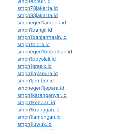
smpn4blitar.id
smpn78jakarta.id
smpn88jakarta.id
smpnegeri1ambon.id
smpn1bangil.id
smpn1banjarmasin.id
smpn1biora.id
smpnegeri1bobotsari.id
smpn1boyolali.id
smpn1gresik.id
smpn1jayapura.id
smpn1jember.id
smpnegeri1jepara.id
smpn1karanganyar.id
smpn1kendari.id
smpn1kranggan.id
smpn1lamongan.id
smpn1luwuk.id