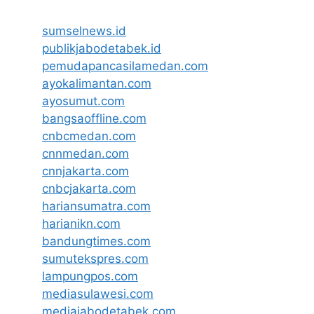
sumselnews.id
publikjabodetabek.id
pemudapancasilamedan.com
ayokalimantan.com
ayosumut.com
bangsaoffline.com
cnbcmedan.com
cnnmedan.com
cnnjakarta.com
cnbcjakarta.com
hariansumatra.com
harianikn.com
bandungtimes.com
sumutekspres.com
lampungpos.com
mediasulawesi.com
mediajabodetabek.com