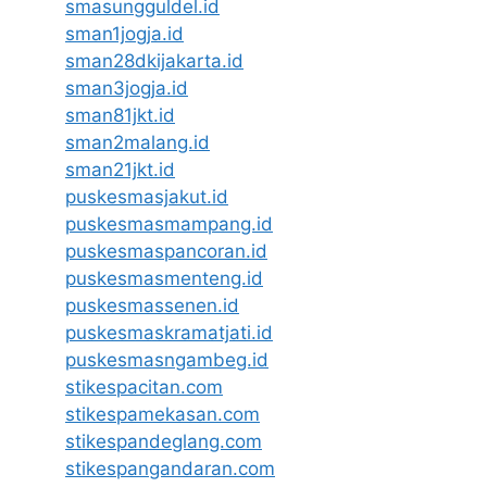
smasungguldel.id
sman1jogja.id
sman28dkijakarta.id
sman3jogja.id
sman81jkt.id
sman2malang.id
sman21jkt.id
puskesmasjakut.id
puskesmasmampang.id
puskesmaspancoran.id
puskesmasmenteng.id
puskesmassenen.id
puskesmaskramatjati.id
puskesmasngambeg.id
stikespacitan.com
stikespamekasan.com
stikespandeglang.com
stikespangandaran.com