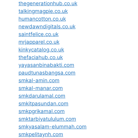
thegenerationhub.co.uk
talkingmagpie.co.uk
humancotton.co.uk
newdawndigitals.co.uk
saintfelice.co.uk
mrjapparel.co.uk
kinkycatalog.co.uk
thefaciahub.co.uk
yayasanbinabakti.com
paudtunasbangsa.com
smkal-amin.com
smkal-manar.com
smkdarulamal.com
smkitpasundan.com
smkpgrikamal.com
smktarbiyatululum.com
smkyasalam-elummah.com
smkpelitaynh.com