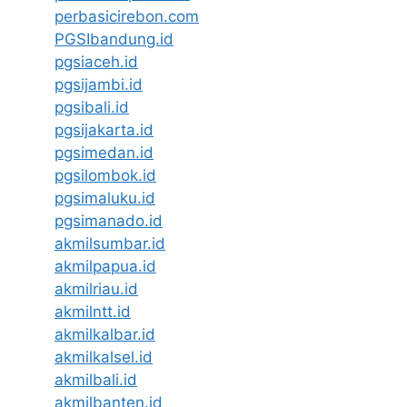
perbasicirebon.com
PGSIbandung.id
pgsiaceh.id
pgsijambi.id
pgsibali.id
pgsijakarta.id
pgsimedan.id
pgsilombok.id
pgsimaluku.id
pgsimanado.id
akmilsumbar.id
akmilpapua.id
akmilriau.id
akmilntt.id
akmilkalbar.id
akmilkalsel.id
akmilbali.id
akmilbanten.id