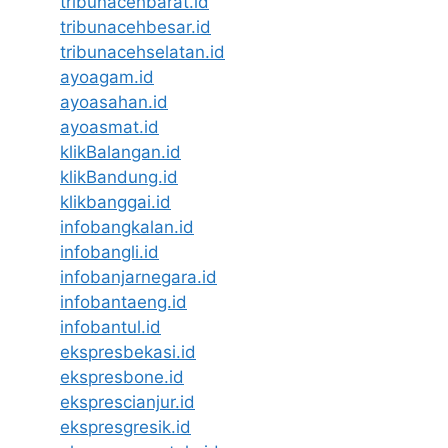
tribunacehbarat.id
tribunacehbesar.id
tribunacehselatan.id
ayoagam.id
ayoasahan.id
ayoasmat.id
klikBalangan.id
klikBandung.id
klikbanggai.id
infobangkalan.id
infobangli.id
infobanjarnegara.id
infobantaeng.id
infobantul.id
ekspresbekasi.id
ekspresbone.id
eksprescianjur.id
ekspresgresik.id