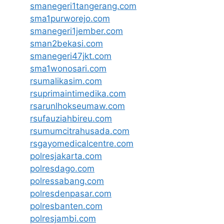
smanegeri1tangerang.com
sma1purworejo.com
smanegeri1jember.com
sman2bekasi.com
smanegeri47jkt.com
sma1wonosari.com
rsumalikasim.com
rsuprimaintimedika.com
rsarunlhokseumaw.com
rsufauziahbireu.com
rsumumcitrahusada.com
rsgayomedicalcentre.com
polresjakarta.com
polresdago.com
polressabang.com
polresdenpasar.com
polresbanten.com
polresjambi.com