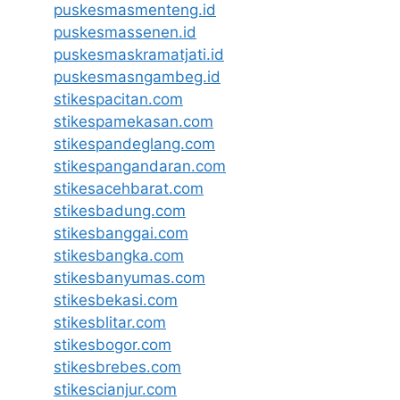
puskesmasmenteng.id
puskesmassenen.id
puskesmaskramatjati.id
puskesmasngambeg.id
stikespacitan.com
stikespamekasan.com
stikespandeglang.com
stikespangandaran.com
stikesacehbarat.com
stikesbadung.com
stikesbanggai.com
stikesbangka.com
stikesbanyumas.com
stikesbekasi.com
stikesblitar.com
stikesbogor.com
stikesbrebes.com
stikescianjur.com