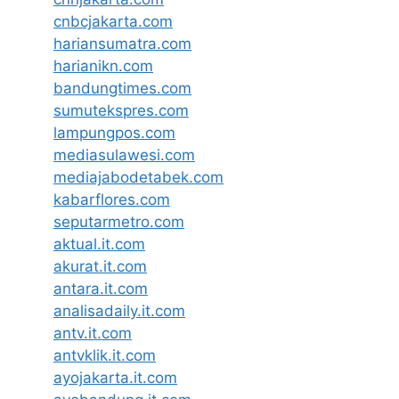
cnbcjakarta.com
hariansumatra.com
harianikn.com
bandungtimes.com
sumutekspres.com
lampungpos.com
mediasulawesi.com
mediajabodetabek.com
kabarflores.com
seputarmetro.com
aktual.it.com
akurat.it.com
antara.it.com
analisadaily.it.com
antv.it.com
antvklik.it.com
ayojakarta.it.com