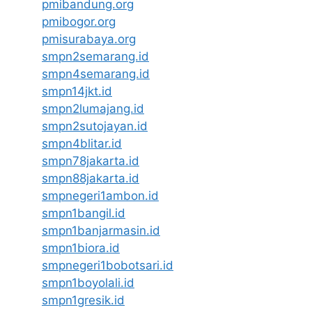
pmibandung.org
pmibogor.org
pmisurabaya.org
smpn2semarang.id
smpn4semarang.id
smpn14jkt.id
smpn2lumajang.id
smpn2sutojayan.id
smpn4blitar.id
smpn78jakarta.id
smpn88jakarta.id
smpnegeri1ambon.id
smpn1bangil.id
smpn1banjarmasin.id
smpn1biora.id
smpnegeri1bobotsari.id
smpn1boyolali.id
smpn1gresik.id