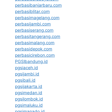
perbasibanjarbaru.com
perbasiblitar.com
perbasimagelang.com
perbasijambi.com
perbasiserang.com
perbasitangerang.com
perbasimalang.com
perbasidepok.com
perbasicirebon.com
PGSIbandung.id
pgsiaceh.id
pgsijambi.id
pgsibali.id
pgsijakarta.id
pgsimedan.id
pgsilombok.id
pgsimaluku.id
pgsimanado.id