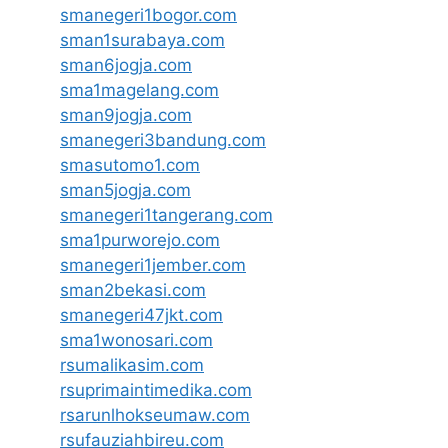
smanegeri1bogor.com
sman1surabaya.com
sman6jogja.com
sma1magelang.com
sman9jogja.com
smanegeri3bandung.com
smasutomo1.com
sman5jogja.com
smanegeri1tangerang.com
sma1purworejo.com
smanegeri1jember.com
sman2bekasi.com
smanegeri47jkt.com
sma1wonosari.com
rsumalikasim.com
rsuprimaintimedika.com
rsarunlhokseumaw.com
rsufauziahbireu.com