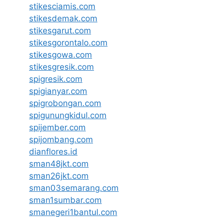
stikesciamis.com
stikesdemak.com
stikesgarut.com
stikesgorontalo.com
stikesgowa.com
stikesgresik.com
spigresik.com
spigianyar.com
spigrobongan.com
spigunungkidul.com
spijember.com
spijombang.com
dianflores.id
sman48jkt.com
sman26jkt.com
sman03semarang.com
sman1sumbar.com
smanegeri1bantul.com