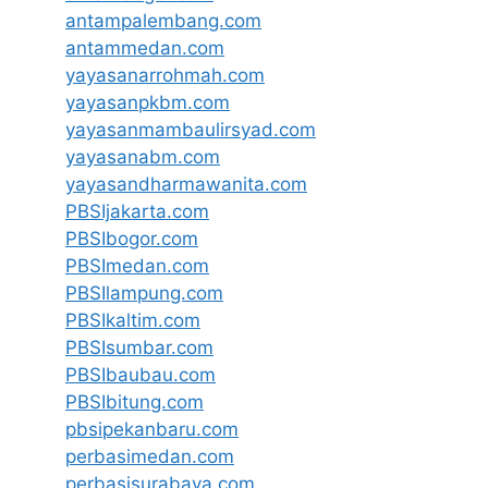
antampalembang.com
antammedan.com
yayasanarrohmah.com
yayasanpkbm.com
yayasanmambaulirsyad.com
yayasanabm.com
yayasandharmawanita.com
PBSIjakarta.com
PBSIbogor.com
PBSImedan.com
PBSIlampung.com
PBSIkaltim.com
PBSIsumbar.com
PBSIbaubau.com
PBSIbitung.com
pbsipekanbaru.com
perbasimedan.com
perbasisurabaya.com