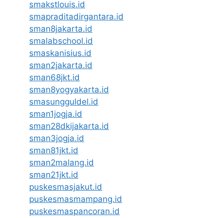
smakstlouis.id
smapraditadirgantara.id
sman8jakarta.id
smalabschool.id
smaskanisius.id
sman2jakarta.id
sman68jkt.id
sman8yogyakarta.id
smasungguldel.id
sman1jogja.id
sman28dkijakarta.id
sman3jogja.id
sman81jkt.id
sman2malang.id
sman21jkt.id
puskesmasjakut.id
puskesmasmampang.id
puskesmaspancoran.id