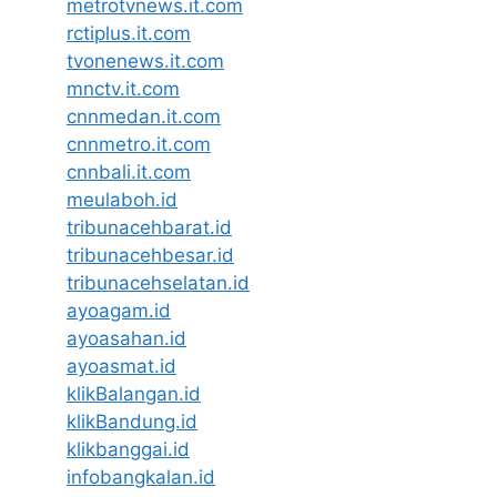
metrotvnews.it.com
rctiplus.it.com
tvonenews.it.com
mnctv.it.com
cnnmedan.it.com
cnnmetro.it.com
cnnbali.it.com
meulaboh.id
tribunacehbarat.id
tribunacehbesar.id
tribunacehselatan.id
ayoagam.id
ayoasahan.id
ayoasmat.id
klikBalangan.id
klikBandung.id
klikbanggai.id
infobangkalan.id