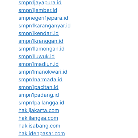
smpn1jayapura.id
smpn1jember.id
smpnegeri1jepara.id
smpn1karanganyar.id
smpn1kendari.id
smpn1kranggan.id
smpn1lamongan.id
smpn1luwuk.id
smpn1madiun.id
smpn1manokwari.id
smpn1narmada.id
smpn1pacitan.id
smpn1padang.id
smpn1pailangga.id
haklijakarta.com
haklilangsa.com
haklisabang.com
haklidenpasar.com