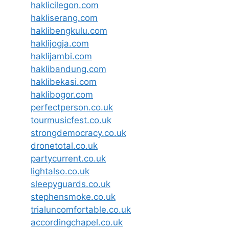
haklicilegon.com
hakliserang.com
haklibengkulu.com
haklijogja.com
haklijambi.com
haklibandung.com
haklibekasi.com
haklibogor.com
perfectperson.co.uk
tourmusicfest.co.uk
strongdemocracy.co.uk
dronetotal.co.uk
partycurrent.co.uk
lightalso.co.uk
sleepyguards.co.uk
stephensmoke.co.uk
trialuncomfortable.co.uk
accordingchapel.co.uk