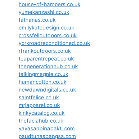
house-of-hampers.co.uk
yumekanzashi.co.uk
fatnanas.co.uk
emilykatedesign.co.uk
crossfelloutdoors.co.uk
yorkroadreconditioned.co.uk
rfrankoutdoors.co.uk
teaparentrepeat.co.uk
thegenerationhub.co.uk
talkingmagpie.co.uk
humancotton.co.uk
newdawndigitals.co.uk
saintfelice.co.uk
mrjapparel.co.uk
kinkycatalog.co.uk
thefaciahub.co.uk
yayasanbinabakti.com
paudtunasbangsa.com