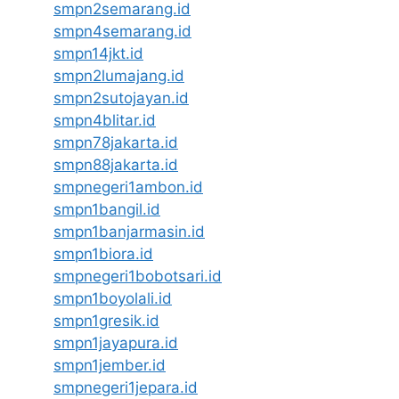
smpn2semarang.id
smpn4semarang.id
smpn14jkt.id
smpn2lumajang.id
smpn2sutojayan.id
smpn4blitar.id
smpn78jakarta.id
smpn88jakarta.id
smpnegeri1ambon.id
smpn1bangil.id
smpn1banjarmasin.id
smpn1biora.id
smpnegeri1bobotsari.id
smpn1boyolali.id
smpn1gresik.id
smpn1jayapura.id
smpn1jember.id
smpnegeri1jepara.id