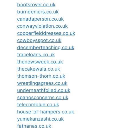
bootsrover.co.uk
burndeniers.co.uk
canadaperson.co.uk
conwayviolation.co.uk
copperfielddresses.co.uk
cowboysspot.co.uk
decemberteaching.co.uk
traceloans.co.uk
thenewsweek.co.uk
thecakewala.co.uk
thomson-thorn.co.uk
wrestlingagrees.co.uk
underneathfoiled.co.uk
spanosconcerns.co.uk
telecomblue.co.uk
house-of-hampers.co.uk
yumekanzashi.co.uk
fatnanas.co.uk