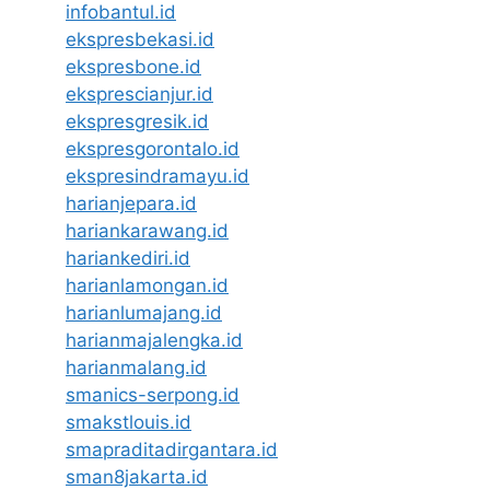
infobantul.id
ekspresbekasi.id
ekspresbone.id
eksprescianjur.id
ekspresgresik.id
ekspresgorontalo.id
ekspresindramayu.id
harianjepara.id
hariankarawang.id
hariankediri.id
harianlamongan.id
harianlumajang.id
harianmajalengka.id
harianmalang.id
smanics-serpong.id
smakstlouis.id
smapraditadirgantara.id
sman8jakarta.id