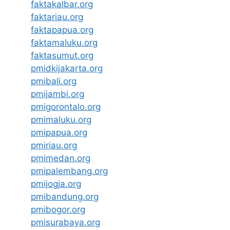
faktakalbar.org
faktariau.org
faktapapua.org
faktamaluku.org
faktasumut.org
pmidkijakarta.org
pmibali.org
pmijambi.org
pmigorontalo.org
pmimaluku.org
pmipapua.org
pmiriau.org
pmimedan.org
pmipalembang.org
pmijogja.org
pmibandung.org
pmibogor.org
pmisurabaya.org