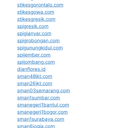
stikesgorontalo.com
stikesgowa.com
stikesgresik.com
spigresik.com
spigianyar.com
spigrobongan.com
spigunungkidul.com
spijember.com
spijombang.com
dianflores.id
sman48jkt.com
sman26jkt.com
sman03semarang.com
sman1sumbar.com
smanegeri1bantul.com
smanegeri1bogor.com
sman1surabaya.com
sman6jogja.com