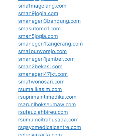
sma1magelang.com
sman9jogja.com
smanegeri3bandung.com
smasutomo1.com
sman5jogja.com
smanegeri1tangerang.com
sma1purworejo.com
smanegeri1jember.com
sman2bekasi.com
smanegeri47jkt.com
sma1wonosari.com
rsumalikasim.com
rsuprimaintimedika.com
rsarunlhokseumaw.com
rsufauziahbireu.com
rsumumcitrahusada.com
rsgayomedicalcentre.com
polresjakarta.com