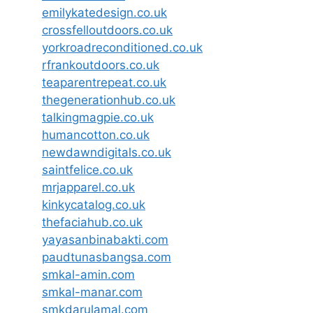
emilykatedesign.co.uk
crossfelloutdoors.co.uk
yorkroadreconditioned.co.uk
rfrankoutdoors.co.uk
teaparentrepeat.co.uk
thegenerationhub.co.uk
talkingmagpie.co.uk
humancotton.co.uk
newdawndigitals.co.uk
saintfelice.co.uk
mrjapparel.co.uk
kinkycatalog.co.uk
thefaciahub.co.uk
yayasanbinabakti.com
paudtunasbangsa.com
smkal-amin.com
smkal-manar.com
smkdarulamal.com