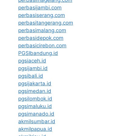
perbasijambi.com
perbasiserang.com
perbasitangerang.com
perbasimalang.com
perbasidepok.com
perbasicirebon.com
PGSIbandung.id
pgsiaceh.id
pgsijambi.id
pgsibali.id
pgsijakarta.id
pgsimedan.id
pgsilombok.id
pgsimaluku.id
pgsimanado.id
akmilsumbar.id
akmilpapua.id