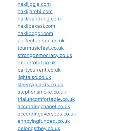
haklijogja.com
haklijambi.com
haklibandung.com
haklibekasi.com
haklibogor.com
perfectperson.co.uk
tourmusicfest.co.uk
strongdemocracy.co.uk
dronetotal.co.uk
partycurrent.co.uk
lightalso.co.uk
sleepyguards.co.uk
stephensmoke.co.uk
trialuncomfortable.co.uk
accordingchapel.co.uk
accordingoversees.co.uk
annoyingfunded.co.uk
belongsthey.co.uk