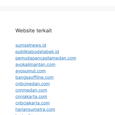
Website terkait
sumselnews.id
publikjabodetabek.id
pemudapancasilamedan.com
ayokalimantan.com
ayosumut.com
bangsaoffline.com
cnbcmedan.com
cnnmedan.com
cnnjakarta.com
cnbcjakarta.com
hariansumatra.com