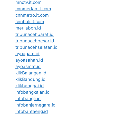
mnctv.it.com
cnnmedan.it.com
cnnmetro.it.com
cnnbali.it.com
meulaboh.id
tribunacehbarat.id
tribunacehbesar.id
tribunacehselatan.id
ayoagam.id
ayoasahan.id
ayoasmat.id
klikBalangan.id
klikBandung.id
klikbanggai.id
infobangkalan.id
infobangli.id
infobanjarnegara.id
infobantaeng.id