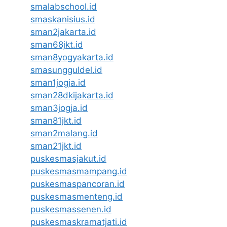
smalabschool.id
smaskanisius.id
sman2jakarta.id
sman68jkt.id
sman8yogyakarta.id
smasungguldel.id
sman1jogja.id
sman28dkijakarta.id
sman3jogja.id
sman81jkt.id
sman2malang.id
sman21jkt.id
puskesmasjakut.id
puskesmasmampang.id
puskesmaspancoran.id
puskesmasmenteng.id
puskesmassenen.id
puskesmaskramatjati.id