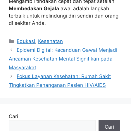
Mengambil tindakan cepat dan tepat setelah
Membedakan Gejala
awal adalah langkah
terbaik untuk melindungi diri sendiri dan orang
di sekitar Anda.
Kategori
Edukasi
,
Kesehatan
Epidemi Digital: Kecanduan Gawai Menjadi
Ancaman Kesehatan Mental Signifikan pada
Masyarakat
Fokus Layanan Kesehatan: Rumah Sakit
Tingkatkan Penanganan Pasien HIV/AIDS
Cari
Cari