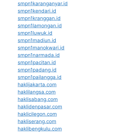
smpn1karanganyar.id
smpn1kendari.id
smpn1kranggan.id
smpn1lamongan.id
smpn1luwuk.id
smpn1madiun.id
smpn1manokwari.id
smpn1narmada.id
smpn1pacitan.id
smpn1padang.id
smpn1pailangga.id
haklijakarta.com
haklilangsa.com
haklisabang.com
haklidenpasar.com
haklicilegon.com
hakliserang.com
haklibengkulu.com