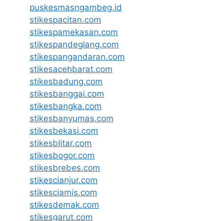
puskesmasngambeg.id
stikespacitan.com
stikespamekasan.com
stikespandeglang.com
stikespangandaran.com
stikesacehbarat.com
stikesbadung.com
stikesbanggai.com
stikesbangka.com
stikesbanyumas.com
stikesbekasi.com
stikesblitar.com
stikesbogor.com
stikesbrebes.com
stikescianjur.com
stikesciamis.com
stikesdemak.com
stikesgarut.com