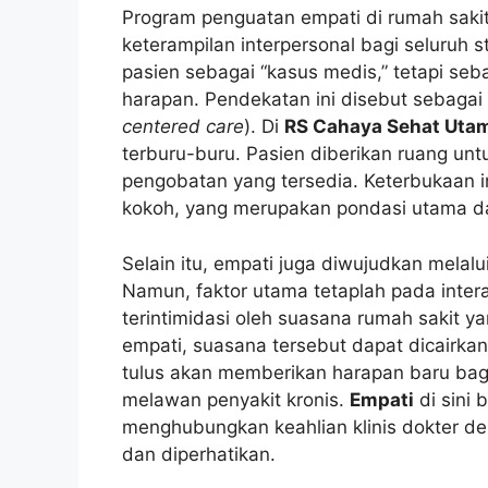
Program penguatan empati di rumah sakit
keterampilan interpersonal bagi seluruh s
pasien sebagai “kasus medis,” tetapi seb
harapan. Pendekatan ini disebut sebagai
centered care
). Di
RS Cahaya Sehat Uta
terburu-buru. Pasien diberikan ruang unt
pengobatan yang tersedia. Keterbukaan 
kokoh, yang merupakan pondasi utama da
Selain itu, empati juga diwujudkan melal
Namun, faktor utama tetaplah pada intera
terintimidasi oleh suasana rumah sakit 
empati, suasana tersebut dapat dicairk
tulus akan memberikan harapan baru bag
melawan penyakit kronis.
Empati
di sini
menghubungkan keahlian klinis dokter d
dan diperhatikan.