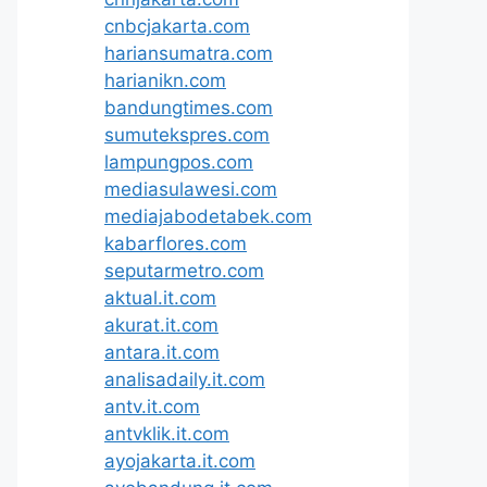
cnbcjakarta.com
hariansumatra.com
harianikn.com
bandungtimes.com
sumutekspres.com
lampungpos.com
mediasulawesi.com
mediajabodetabek.com
kabarflores.com
seputarmetro.com
aktual.it.com
akurat.it.com
antara.it.com
analisadaily.it.com
antv.it.com
antvklik.it.com
ayojakarta.it.com