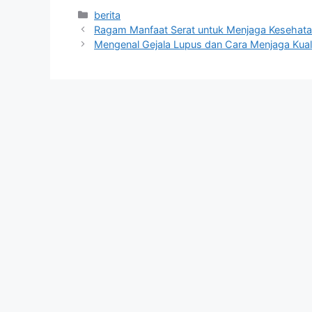
Kategori
berita
Ragam Manfaat Serat untuk Menjaga Kesehata
Mengenal Gejala Lupus dan Cara Menjaga Kual