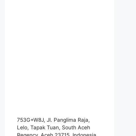
753G+W8J, Jl. Panglima Raja,
Lelo, Tapak Tuan, South Aceh
Regency, Aceh 23715, Indonesia