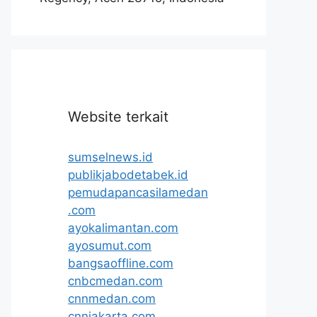
Website terkait
sumselnews.id
publikjabodetabek.id
pemudapancasilamedan
.com
ayokalimantan.com
ayosumut.com
bangsaoffline.com
cnbcmedan.com
cnnmedan.com
cnnjakarta.com