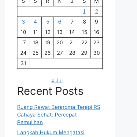
S
S
R
K
J
S
M
1
2
3
4
5
6
7
8
9
10
11
12
13
14
15
16
17
18
19
20
21
22
23
24
25
26
27
28
29
30
31
« Jul
Recent Posts
Ruang Rawat Beraroma Terapi RS
Cahaya Sehat: Percepat
Pemulihan
Langkah Hukum Mengatasi