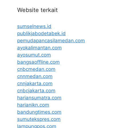
Website terkait
sumselnews.id
publikjabodetabek.id
pemudapancasilamedan.com
ayokalimantan.com
ayosumut.com
bangsaoffline.com
cnbcmedan.com
cnnmedan.com
cnnjakarta.com
cnbcjakarta.com
hariansumatra.com
harianikn.com
bandungtimes.com
sumutekspres.com
lampungpos.com