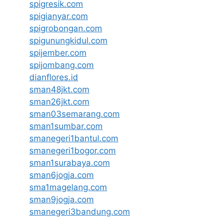
spigresik.com
spigianyar.com
spigrobongan.com
spigunungkidul.com
spijember.com
spijombang.com
dianflores.id
sman48jkt.com
sman26jkt.com
sman03semarang.com
sman1sumbar.com
smanegeri1bantul.com
smanegeri1bogor.com
sman1surabaya.com
sman6jogja.com
sma1magelang.com
sman9jogja.com
smanegeri3bandung.com