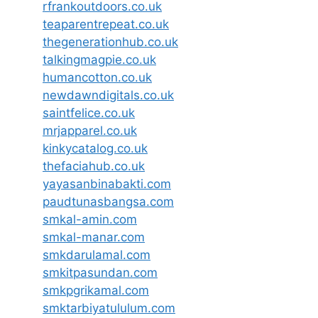
rfrankoutdoors.co.uk
teaparentrepeat.co.uk
thegenerationhub.co.uk
talkingmagpie.co.uk
humancotton.co.uk
newdawndigitals.co.uk
saintfelice.co.uk
mrjapparel.co.uk
kinkycatalog.co.uk
thefaciahub.co.uk
yayasanbinabakti.com
paudtunasbangsa.com
smkal-amin.com
smkal-manar.com
smkdarulamal.com
smkitpasundan.com
smkpgrikamal.com
smktarbiyatululum.com