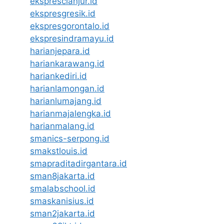
eksprescianjur.id
ekspresgresik.id
ekspresgorontalo.id
ekspresindramayu.id
harianjepara.id
hariankarawang.id
hariankediri.id
harianlamongan.id
harianlumajang.id
harianmajalengka.id
harianmalang.id
smanics-serpong.id
smakstlouis.id
smapraditadirgantara.id
sman8jakarta.id
smalabschool.id
smaskanisius.id
sman2jakarta.id