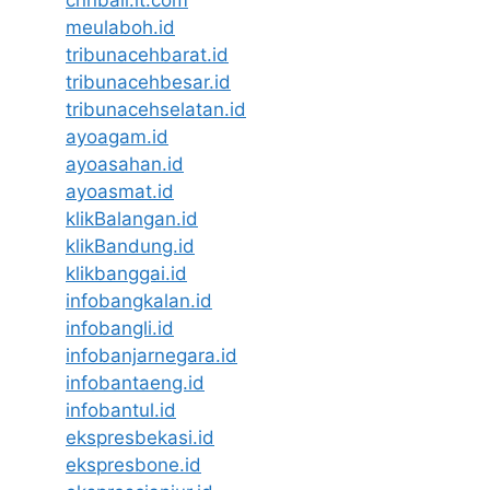
meulaboh.id
tribunacehbarat.id
tribunacehbesar.id
tribunacehselatan.id
ayoagam.id
ayoasahan.id
ayoasmat.id
klikBalangan.id
klikBandung.id
klikbanggai.id
infobangkalan.id
infobangli.id
infobanjarnegara.id
infobantaeng.id
infobantul.id
ekspresbekasi.id
ekspresbone.id