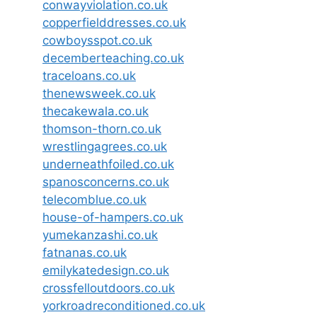
conwayviolation.co.uk
copperfielddresses.co.uk
cowboysspot.co.uk
decemberteaching.co.uk
traceloans.co.uk
thenewsweek.co.uk
thecakewala.co.uk
thomson-thorn.co.uk
wrestlingagrees.co.uk
underneathfoiled.co.uk
spanosconcerns.co.uk
telecomblue.co.uk
house-of-hampers.co.uk
yumekanzashi.co.uk
fatnanas.co.uk
emilykatedesign.co.uk
crossfelloutdoors.co.uk
yorkroadreconditioned.co.uk