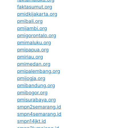
faktasumut.org
pmidkijakarta.org
pmibali.org
pmijambi.org
pmigorontalo.org
pmimaluku.org
pmipapua.org
pmiriau.org
pmimedan.org
pmipalembang.org
pmijogja.org
pmibandung.org
pmibogor.org
pmisurabaya.org
smpn2semarang.id
smpn4semarang.id
smpn14jkt.id