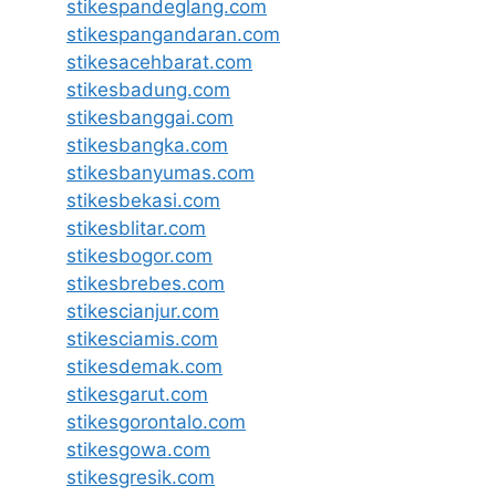
stikespandeglang.com
stikespangandaran.com
stikesacehbarat.com
stikesbadung.com
stikesbanggai.com
stikesbangka.com
stikesbanyumas.com
stikesbekasi.com
stikesblitar.com
stikesbogor.com
stikesbrebes.com
stikescianjur.com
stikesciamis.com
stikesdemak.com
stikesgarut.com
stikesgorontalo.com
stikesgowa.com
stikesgresik.com