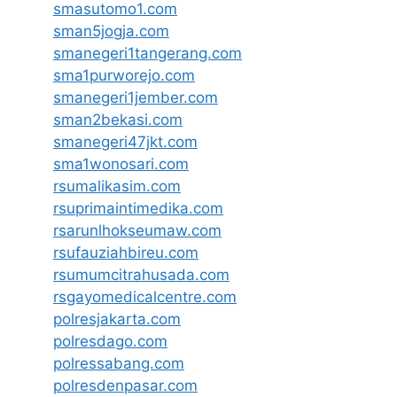
smasutomo1.com
sman5jogja.com
smanegeri1tangerang.com
sma1purworejo.com
smanegeri1jember.com
sman2bekasi.com
smanegeri47jkt.com
sma1wonosari.com
rsumalikasim.com
rsuprimaintimedika.com
rsarunlhokseumaw.com
rsufauziahbireu.com
rsumumcitrahusada.com
rsgayomedicalcentre.com
polresjakarta.com
polresdago.com
polressabang.com
polresdenpasar.com