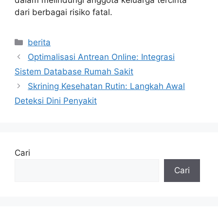
dalam melindungi anggota keluarga tercinta
dari berbagai risiko fatal.
Kategori
berita
Optimalisasi Antrean Online: Integrasi
Sistem Database Rumah Sakit
Skrining Kesehatan Rutin: Langkah Awal
Deteksi Dini Penyakit
Cari
Cari