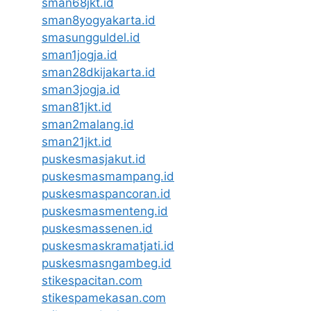
sman68jkt.id
sman8yogyakarta.id
smasungguldel.id
sman1jogja.id
sman28dkijakarta.id
sman3jogja.id
sman81jkt.id
sman2malang.id
sman21jkt.id
puskesmasjakut.id
puskesmasmampang.id
puskesmaspancoran.id
puskesmasmenteng.id
puskesmassenen.id
puskesmaskramatjati.id
puskesmasngambeg.id
stikespacitan.com
stikespamekasan.com