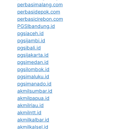
perbasimalang.com
perbasidepok.com
perbasicirebon.com
PGSIbandung.id
pgsiaceh.id
pgsijambi.id
pgsibali.id
pgsijakarta.id
pgsimedan.id
pgsilombok.id
pgsimaluku.id
pgsimanado.id
akmilsumbar.id
akmilpapua.id
akmilriau.id
akmilntt.id
akmilkalbar.id
akmilkalsel.id