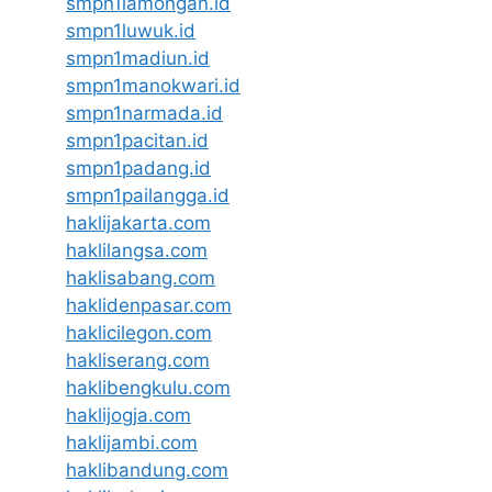
smpn1lamongan.id
smpn1luwuk.id
smpn1madiun.id
smpn1manokwari.id
smpn1narmada.id
smpn1pacitan.id
smpn1padang.id
smpn1pailangga.id
haklijakarta.com
haklilangsa.com
haklisabang.com
haklidenpasar.com
haklicilegon.com
hakliserang.com
haklibengkulu.com
haklijogja.com
haklijambi.com
haklibandung.com