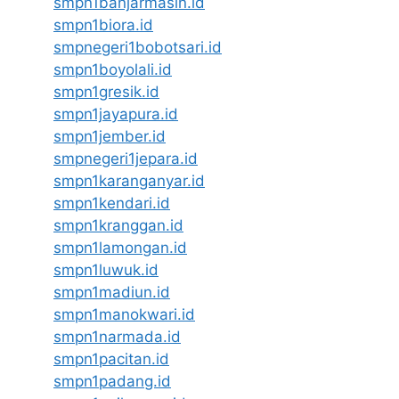
smpn1banjarmasin.id
smpn1biora.id
smpnegeri1bobotsari.id
smpn1boyolali.id
smpn1gresik.id
smpn1jayapura.id
smpn1jember.id
smpnegeri1jepara.id
smpn1karanganyar.id
smpn1kendari.id
smpn1kranggan.id
smpn1lamongan.id
smpn1luwuk.id
smpn1madiun.id
smpn1manokwari.id
smpn1narmada.id
smpn1pacitan.id
smpn1padang.id