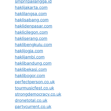
smpn1pailangga.id
haklijakarta.com
haklilangsa.com
haklisabang.com
haklidenpasar.com
haklicilegon.com
hakliserang.com
haklibengkulu.com
haklijogja.com
haklijambi.com
haklibandung.com
haklibekasi.com
haklibogor.com
perfectperson.co.uk
tourmusicfest.co.uk
strongdemocracy.co.uk
dronetotal.co.uk
partycurrent.co.uk