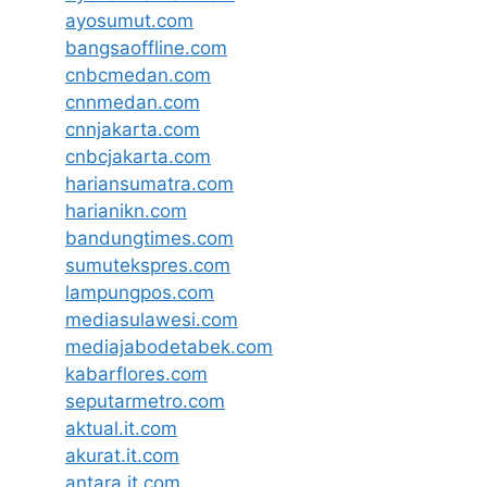
ayosumut.com
bangsaoffline.com
cnbcmedan.com
cnnmedan.com
cnnjakarta.com
cnbcjakarta.com
hariansumatra.com
harianikn.com
bandungtimes.com
sumutekspres.com
lampungpos.com
mediasulawesi.com
mediajabodetabek.com
kabarflores.com
seputarmetro.com
aktual.it.com
akurat.it.com
antara.it.com