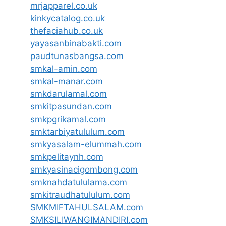
mrjapparel.co.uk
kinkycatalog.co.uk
thefaciahub.co.uk
yayasanbinabakti.com
paudtunasbangsa.com
smkal-amin.com
smkal-manar.com
smkdarulamal.com
smkitpasundan.com
smkpgrikamal.com
smktarbiyatululum.com
smkyasalam-elummah.com
smkpelitaynh.com
smkyasinacigombong.com
smknahdatululama.com
smkitraudhatululum.com
SMKMIFTAHULSALAM.com
SMKSILIWANGIMANDIRI.com