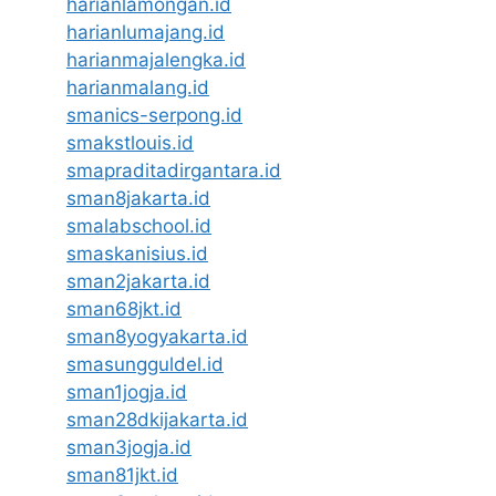
harianlamongan.id
harianlumajang.id
harianmajalengka.id
harianmalang.id
smanics-serpong.id
smakstlouis.id
smapraditadirgantara.id
sman8jakarta.id
smalabschool.id
smaskanisius.id
sman2jakarta.id
sman68jkt.id
sman8yogyakarta.id
smasungguldel.id
sman1jogja.id
sman28dkijakarta.id
sman3jogja.id
sman81jkt.id