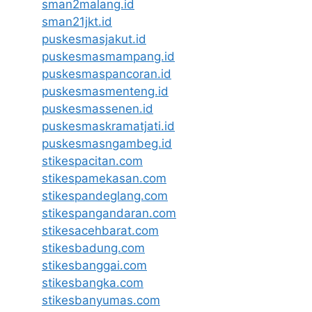
sman2malang.id
sman21jkt.id
puskesmasjakut.id
puskesmasmampang.id
puskesmaspancoran.id
puskesmasmenteng.id
puskesmassenen.id
puskesmaskramatjati.id
puskesmasngambeg.id
stikespacitan.com
stikespamekasan.com
stikespandeglang.com
stikespangandaran.com
stikesacehbarat.com
stikesbadung.com
stikesbanggai.com
stikesbangka.com
stikesbanyumas.com