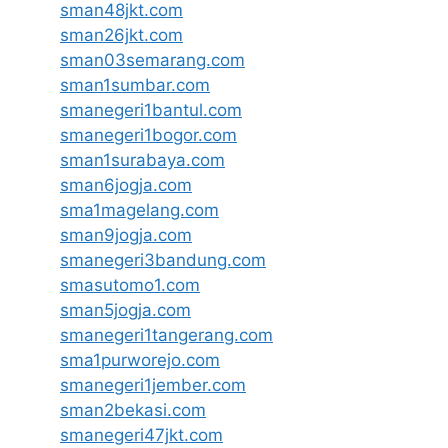
sman48jkt.com
sman26jkt.com
sman03semarang.com
sman1sumbar.com
smanegeri1bantul.com
smanegeri1bogor.com
sman1surabaya.com
sman6jogja.com
sma1magelang.com
sman9jogja.com
smanegeri3bandung.com
smasutomo1.com
sman5jogja.com
smanegeri1tangerang.com
sma1purworejo.com
smanegeri1jember.com
sman2bekasi.com
smanegeri47jkt.com