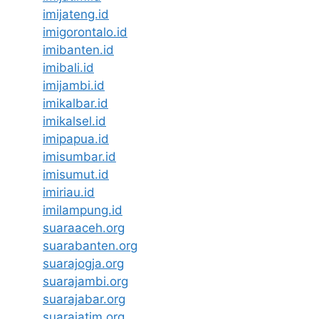
imijateng.id
imigorontalo.id
imibanten.id
imibali.id
imijambi.id
imikalbar.id
imikalsel.id
imipapua.id
imisumbar.id
imisumut.id
imiriau.id
imilampung.id
suaraaceh.org
suarabanten.org
suarajogja.org
suarajambi.org
suarajabar.org
suarajatim.org