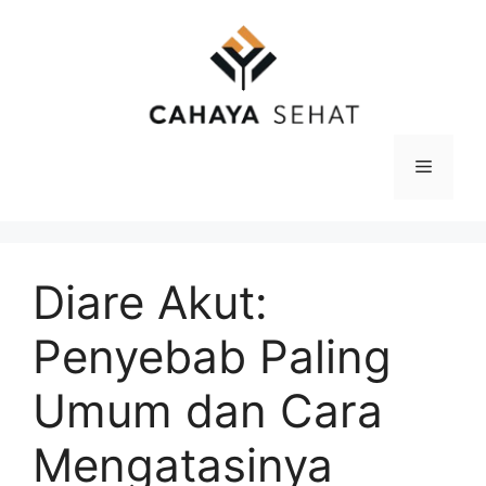
Langsung
ke
isi
Menu
Diare Akut:
Penyebab Paling
Umum dan Cara
Mengatasinya