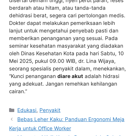
disertai demam tinggi, nyeri perut parah, feses
berdarah atau hitam, atau tanda-tanda
dehidrasi berat, segera cari pertolongan medis.
Dokter dapat melakukan pemeriksaan lebih
lanjut untuk mengetahui penyebab pasti dan
memberikan penanganan yang sesuai. Pada
seminar kesehatan masyarakat yang diadakan
oleh Dinas Kesehatan Kota pada hari Sabtu, 10
Mei 2025, pukul 09.00 WIB, dr. Lina Wijaya,
seorang spesialis penyakit dalam, menekankan,
“Kunci penanganan
diare akut
adalah hidrasi
yang adekuat. Jangan remehkan kehilangan
cairan.”
Kategori
Edukasi
,
Penyakit
Bebas Leher Kaku: Panduan Ergonomi Meja
Kerja untuk Office Worker