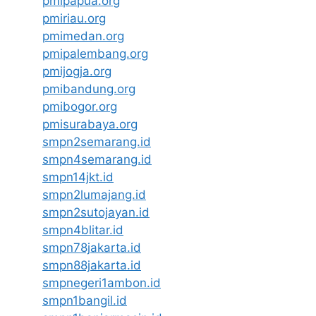
pmipapua.org
pmiriau.org
pmimedan.org
pmipalembang.org
pmijogja.org
pmibandung.org
pmibogor.org
pmisurabaya.org
smpn2semarang.id
smpn4semarang.id
smpn14jkt.id
smpn2lumajang.id
smpn2sutojayan.id
smpn4blitar.id
smpn78jakarta.id
smpn88jakarta.id
smpnegeri1ambon.id
smpn1bangil.id