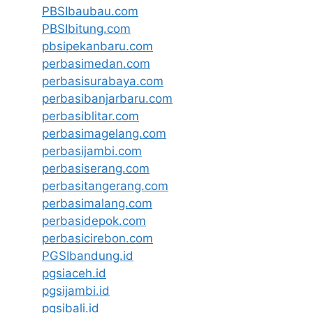
PBSIbaubau.com
PBSIbitung.com
pbsipekanbaru.com
perbasimedan.com
perbasisurabaya.com
perbasibanjarbaru.com
perbasiblitar.com
perbasimagelang.com
perbasijambi.com
perbasiserang.com
perbasitangerang.com
perbasimalang.com
perbasidepok.com
perbasicirebon.com
PGSIbandung.id
pgsiaceh.id
pgsijambi.id
pgsibali.id