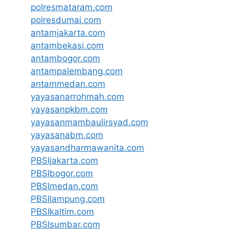
polresmataram.com
polresdumai.com
antamjakarta.com
antambekasi.com
antambogor.com
antampalembang.com
antammedan.com
yayasanarrohmah.com
yayasanpkbm.com
yayasanmambaulirsyad.com
yayasanabm.com
yayasandharmawanita.com
PBSIjakarta.com
PBSIbogor.com
PBSImedan.com
PBSIlampung.com
PBSIkaltim.com
PBSIsumbar.com