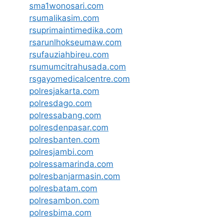
sma1wonosari.com
rsumalikasim.com
rsuprimaintimedika.com
rsarunlhokseumaw.com
rsufauziahbireu.com
rsumumcitrahusada.com
rsgayomedicalcentre.com
polresjakarta.com
polresdago.com
polressabang.com
polresdenpasar.com
polresbanten.com
polresjambi.com
polressamarinda.com
polresbanjarmasin.com
polresbatam.com
polresambon.com
polresbima.com