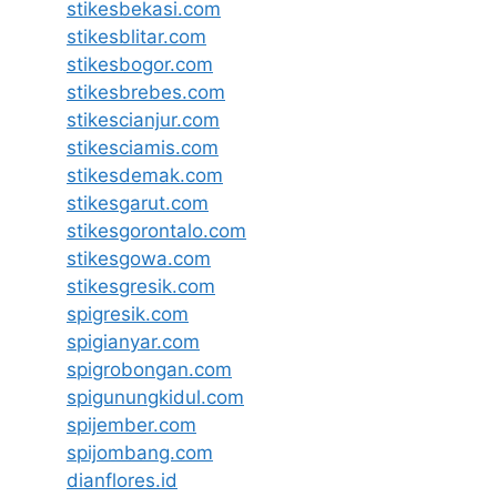
stikesbekasi.com
stikesblitar.com
stikesbogor.com
stikesbrebes.com
stikescianjur.com
stikesciamis.com
stikesdemak.com
stikesgarut.com
stikesgorontalo.com
stikesgowa.com
stikesgresik.com
spigresik.com
spigianyar.com
spigrobongan.com
spigunungkidul.com
spijember.com
spijombang.com
dianflores.id