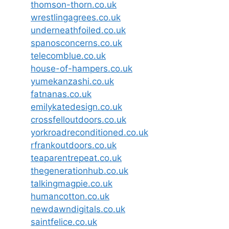
thomson-thorn.co.uk
wrestlingagrees.co.uk
underneathfoiled.co.uk
spanosconcerns.co.uk
telecomblue.co.uk
house-of-hampers.co.uk
yumekanzashi.co.uk
fatnanas.co.uk
emilykatedesign.co.uk
crossfelloutdoors.co.uk
yorkroadreconditioned.co.uk
rfrankoutdoors.co.uk
teaparentrepeat.co.uk
thegenerationhub.co.uk
talkingmagpie.co.uk
humancotton.co.uk
newdawndigitals.co.uk
saintfelice.co.uk