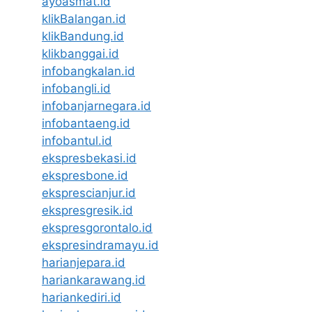
ayoasmat.id
klikBalangan.id
klikBandung.id
klikbanggai.id
infobangkalan.id
infobangli.id
infobanjarnegara.id
infobantaeng.id
infobantul.id
ekspresbekasi.id
ekspresbone.id
eksprescianjur.id
ekspresgresik.id
ekspresgorontalo.id
ekspresindramayu.id
harianjepara.id
hariankarawang.id
hariankediri.id