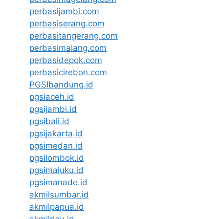
perbasijambi.com
perbasiserang.com
perbasitangerang.com
perbasimalang.com
perbasidepok.com
perbasicirebon.com
PGSIbandung.id
pgsiaceh.id
pgsijambi.id
pgsibali.id
pgsijakarta.id
pgsimedan.id
pgsilombok.id
pgsimaluku.id
pgsimanado.id
akmilsumbar.id
akmilpapua.id
akmilriau.id