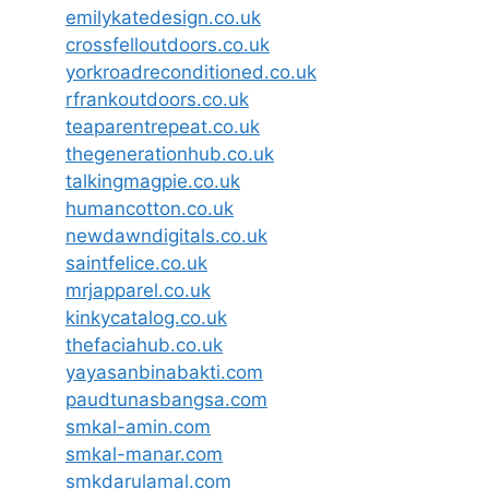
emilykatedesign.co.uk
crossfelloutdoors.co.uk
yorkroadreconditioned.co.uk
rfrankoutdoors.co.uk
teaparentrepeat.co.uk
thegenerationhub.co.uk
talkingmagpie.co.uk
humancotton.co.uk
newdawndigitals.co.uk
saintfelice.co.uk
mrjapparel.co.uk
kinkycatalog.co.uk
thefaciahub.co.uk
yayasanbinabakti.com
paudtunasbangsa.com
smkal-amin.com
smkal-manar.com
smkdarulamal.com