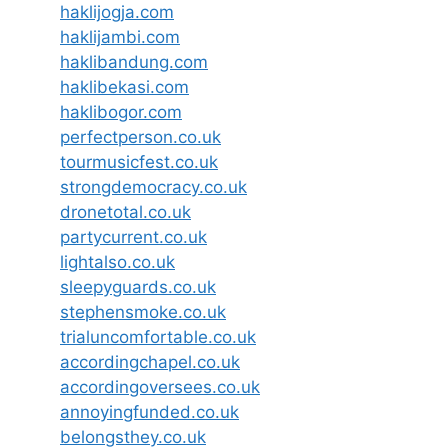
haklijogja.com
haklijambi.com
haklibandung.com
haklibekasi.com
haklibogor.com
perfectperson.co.uk
tourmusicfest.co.uk
strongdemocracy.co.uk
dronetotal.co.uk
partycurrent.co.uk
lightalso.co.uk
sleepyguards.co.uk
stephensmoke.co.uk
trialuncomfortable.co.uk
accordingchapel.co.uk
accordingoversees.co.uk
annoyingfunded.co.uk
belongsthey.co.uk