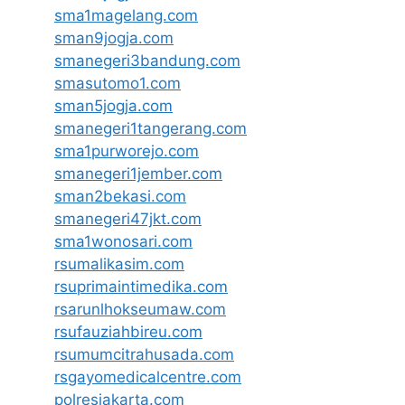
sma1magelang.com
sman9jogja.com
smanegeri3bandung.com
smasutomo1.com
sman5jogja.com
smanegeri1tangerang.com
sma1purworejo.com
smanegeri1jember.com
sman2bekasi.com
smanegeri47jkt.com
sma1wonosari.com
rsumalikasim.com
rsuprimaintimedika.com
rsarunlhokseumaw.com
rsufauziahbireu.com
rsumumcitrahusada.com
rsgayomedicalcentre.com
polresjakarta.com