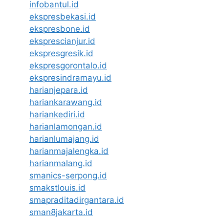
infobantul.id
ekspresbekasi.id
ekspresbone.id
eksprescianjur.id
ekspresgresik.id
ekspresgorontalo.id
ekspresindramayu.id
harianjepara.id
hariankarawang.id
hariankediri.id
harianlamongan.id
harianlumajang.id
harianmajalengka.id
harianmalang.id
smanics-serpong.id
smakstlouis.id
smapraditadirgantara.id
sman8jakarta.id