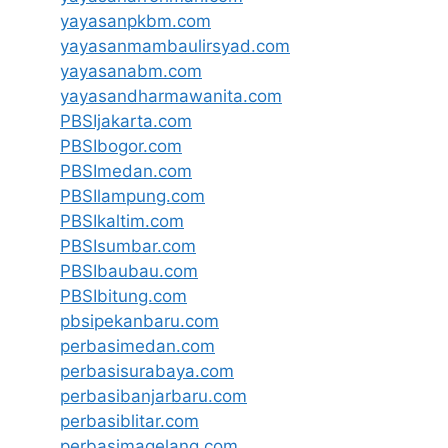
yayasanpkbm.com
yayasanmambaulirsyad.com
yayasanabm.com
yayasandharmawanita.com
PBSIjakarta.com
PBSIbogor.com
PBSImedan.com
PBSIlampung.com
PBSIkaltim.com
PBSIsumbar.com
PBSIbaubau.com
PBSIbitung.com
pbsipekanbaru.com
perbasimedan.com
perbasisurabaya.com
perbasibanjarbaru.com
perbasiblitar.com
perbasimagelang.com