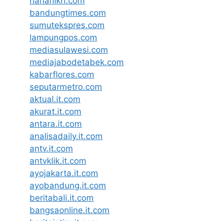
harianikn.com
bandungtimes.com
sumutekspres.com
lampungpos.com
mediasulawesi.com
mediajabodetabek.com
kabarflores.com
seputarmetro.com
aktual.it.com
akurat.it.com
antara.it.com
analisadaily.it.com
antv.it.com
antvklik.it.com
ayojakarta.it.com
ayobandung.it.com
beritabali.it.com
bangsaonline.it.com