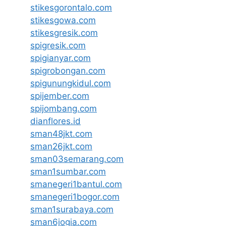
stikesgorontalo.com
stikesgowa.com
stikesgresik.com
spigresik.com
spigianyar.com
spigrobongan.com
spigunungkidul.com
spijember.com
spijombang.com
dianflores.id
sman48jkt.com
sman26jkt.com
sman03semarang.com
sman1sumbar.com
smanegeri1bantul.com
smanegeri1bogor.com
sman1surabaya.com
sman6jogja.com