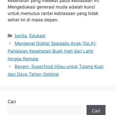
kesehatan yang melekat pada kebiasaan ini.
Mengedukasi generasi muda adalah kunci
untuk memutus rantai kebiasaan yang tidak
sehat ini di masa depan.
Kategori
berita
,
Edukasi
Mengenal Dokter Spesialis Anak (Sp.A):
Pahlawan Kesehatan Buah Hati dari Lahir
hingga Remaja
Bayam: Superfood Hijau untuk Tulang Kuat
dan Daya Tahan Optimal
Cari
Cari