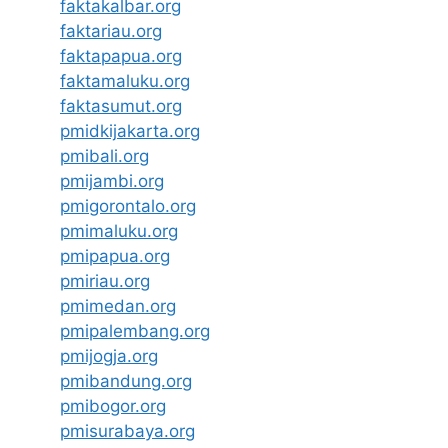
faktakalbar.org
faktariau.org
faktapapua.org
faktamaluku.org
faktasumut.org
pmidkijakarta.org
pmibali.org
pmijambi.org
pmigorontalo.org
pmimaluku.org
pmipapua.org
pmiriau.org
pmimedan.org
pmipalembang.org
pmijogja.org
pmibandung.org
pmibogor.org
pmisurabaya.org