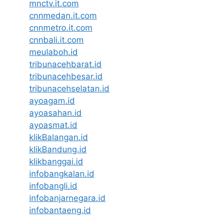
mnctv.it.com
cnnmedan.it.com
cnnmetro.it.com
cnnbali.it.com
meulaboh.id
tribunacehbarat.id
tribunacehbesar.id
tribunacehselatan.id
ayoagam.id
ayoasahan.id
ayoasmat.id
klikBalangan.id
klikBandung.id
klikbanggai.id
infobangkalan.id
infobangli.id
infobanjarnegara.id
infobantaeng.id