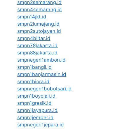
smpn2semarang.id
smpn4semarang.id
smpn14jkt.id
smpn2lumajang.id
smpn2sutojayan.id
smpn4blitar.id
smpn78jakarta.id
smpn88jakarta.id
smpnegeri1ambon.id
smpn1bangil.id
smpn1banjarmasin.id
smpn1biora.id
smpnegeri1bobotsari.id
smpn1boyolali.id
smpn1gresik.id
smpn1jayapura.id
smpn1jember.id
smpnegeri1jepara.id