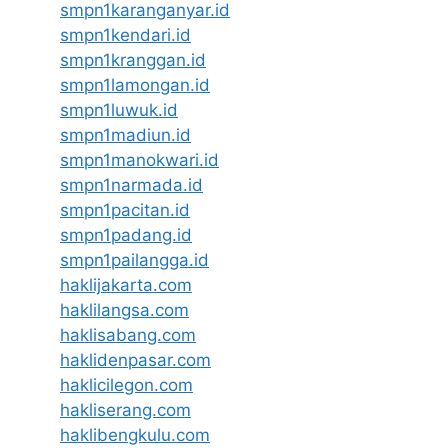
smpn1karanganyar.id
smpn1kendari.id
smpn1kranggan.id
smpn1lamongan.id
smpn1luwuk.id
smpn1madiun.id
smpn1manokwari.id
smpn1narmada.id
smpn1pacitan.id
smpn1padang.id
smpn1pailangga.id
haklijakarta.com
haklilangsa.com
haklisabang.com
haklidenpasar.com
haklicilegon.com
hakliserang.com
haklibengkulu.com