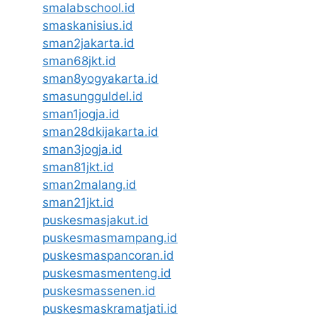
smalabschool.id
smaskanisius.id
sman2jakarta.id
sman68jkt.id
sman8yogyakarta.id
smasungguldel.id
sman1jogja.id
sman28dkijakarta.id
sman3jogja.id
sman81jkt.id
sman2malang.id
sman21jkt.id
puskesmasjakut.id
puskesmasmampang.id
puskesmaspancoran.id
puskesmasmenteng.id
puskesmassenen.id
puskesmaskramatjati.id