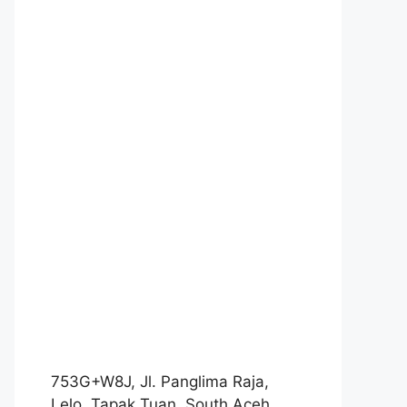
753G+W8J, Jl. Panglima Raja,
Lelo, Tapak Tuan, South Aceh