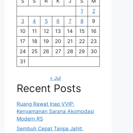
S
S
R
K
J
S
M
1
2
3
4
5
6
7
8
9
10
11
12
13
14
15
16
17
18
19
20
21
22
23
24
25
26
27
28
29
30
31
« Jul
Recent Posts
Ruang Rawat Inap VVIP:
Kenyamanan Sarana Akomodasi
Modern RS
Sembuh Cepat Tanpa Jahit: