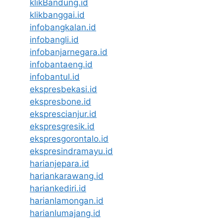
klikBandung.id
klikbanggai.id
infobangkalan.id
infobangli.id
infobanjarnegara.id
infobantaeng.id
infobantul.id
ekspresbekasi.id
ekspresbone.id
eksprescianjur.id
ekspresgresik.id
ekspresgorontalo.id
ekspresindramayu.id
harianjepara.id
hariankarawang.id
hariankediri.id
harianlamongan.id
harianlumajang.id