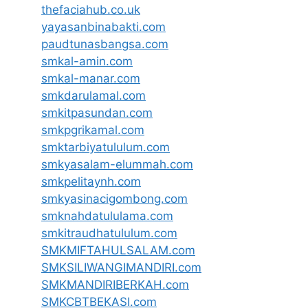
thefaciahub.co.uk
yayasanbinabakti.com
paudtunasbangsa.com
smkal-amin.com
smkal-manar.com
smkdarulamal.com
smkitpasundan.com
smkpgrikamal.com
smktarbiyatululum.com
smkyasalam-elummah.com
smkpelitaynh.com
smkyasinacigombong.com
smknahdatululama.com
smkitraudhatululum.com
SMKMIFTAHULSALAM.com
SMKSILIWANGIMANDIRI.com
SMKMANDIRIBERKAH.com
SMKCBTBEKASI.com