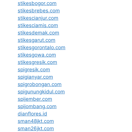
stikesbogor.com
stikesbrebes.com
stikescianjur.com
stikesciamis.com
stikesdemak.com
stikesgarut.com
stikesgorontalo.com
stikesgowa.com
stikesgresik.com
spigresik.com
spigianyar.com
spigrobongan.com
spigunungkidul.com
spijember.com
spijombang.com
dianflores.id
sman48jkt.com
sman26jkt.com