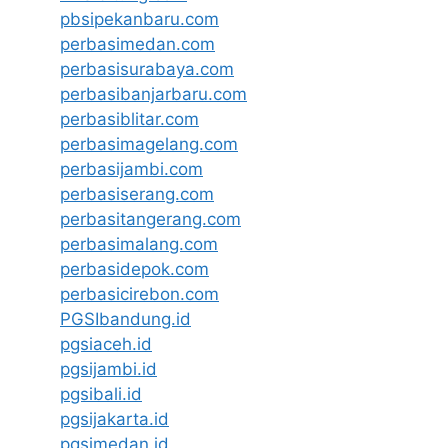
pbsipekanbaru.com
perbasimedan.com
perbasisurabaya.com
perbasibanjarbaru.com
perbasiblitar.com
perbasimagelang.com
perbasijambi.com
perbasiserang.com
perbasitangerang.com
perbasimalang.com
perbasidepok.com
perbasicirebon.com
PGSIbandung.id
pgsiaceh.id
pgsijambi.id
pgsibali.id
pgsijakarta.id
pgsimedan.id