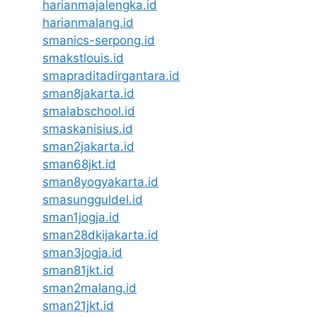
harianmajalengka.id
harianmalang.id
smanics-serpong.id
smakstlouis.id
smapraditadirgantara.id
sman8jakarta.id
smalabschool.id
smaskanisius.id
sman2jakarta.id
sman68jkt.id
sman8yogyakarta.id
smasungguldel.id
sman1jogja.id
sman28dkijakarta.id
sman3jogja.id
sman81jkt.id
sman2malang.id
sman21jkt.id