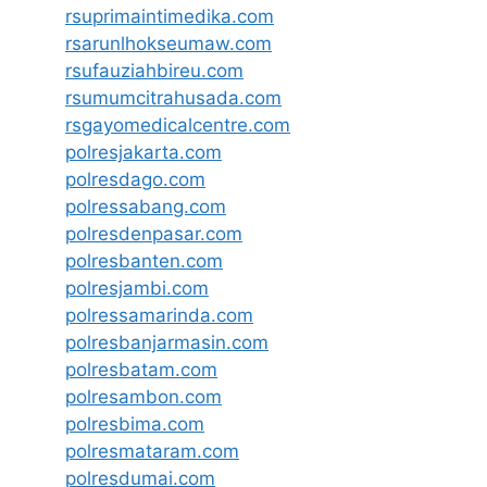
rsuprimaintimedika.com
rsarunlhokseumaw.com
rsufauziahbireu.com
rsumumcitrahusada.com
rsgayomedicalcentre.com
polresjakarta.com
polresdago.com
polressabang.com
polresdenpasar.com
polresbanten.com
polresjambi.com
polressamarinda.com
polresbanjarmasin.com
polresbatam.com
polresambon.com
polresbima.com
polresmataram.com
polresdumai.com