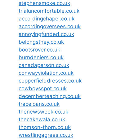
stephensmoke.co.uk
trialuncomfortable.co.uk
accordingchapel.co.uk
accordingoversees.co.uk
annoyingfunded.co.uk
belongsthey.co.uk
bootsrover.co.uk
burndeniers.co.uk
canadaperson.co.uk
conwayviolation.co.uk
copperfielddresses.co.uk
cowboysspot.co.uk
decemberteaching.co.uk
traceloans.co.uk
thenewsweek.co.uk
thecakewala.co.uk
thomson-thorn.co.uk
wrestlingagrees.co.uk