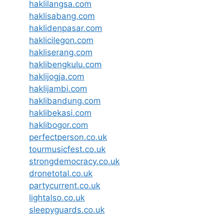
haklilangsa.com
haklisabang.com
haklidenpasar.com
haklicilegon.com
hakliserang.com
haklibengkulu.com
haklijogja.com
haklijambi.com
haklibandung.com
haklibekasi.com
haklibogor.com
perfectperson.co.uk
tourmusicfest.co.uk
strongdemocracy.co.uk
dronetotal.co.uk
partycurrent.co.uk
lightalso.co.uk
sleepyguards.co.uk