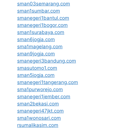
sman03semarang.com
sman1sumbar.com
smanegeri1bantul.com
smanegeri1bogor.com
sman1surabaya.com
sman6jogja.com
sma1magelang.com
sman9jogja.com
smanegeri3bandung.com
smasutomo1.com
sman5jogja.com
smanegeri1tangerang.com
sma1purworejo.com
smanegeri1jember.com
sman2bekasi.com
smanegeri47jkt.com
sma1wonosari.com
rsumalikasim.com