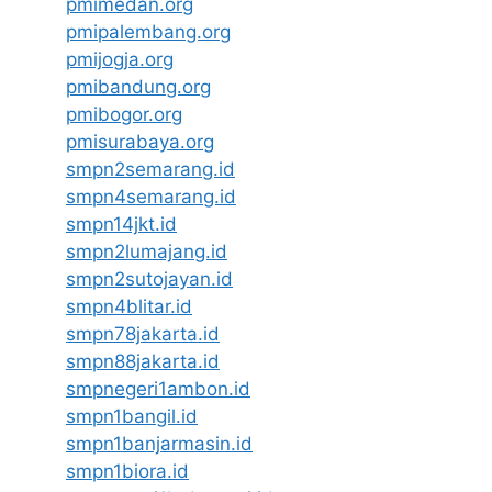
pmimedan.org
pmipalembang.org
pmijogja.org
pmibandung.org
pmibogor.org
pmisurabaya.org
smpn2semarang.id
smpn4semarang.id
smpn14jkt.id
smpn2lumajang.id
smpn2sutojayan.id
smpn4blitar.id
smpn78jakarta.id
smpn88jakarta.id
smpnegeri1ambon.id
smpn1bangil.id
smpn1banjarmasin.id
smpn1biora.id