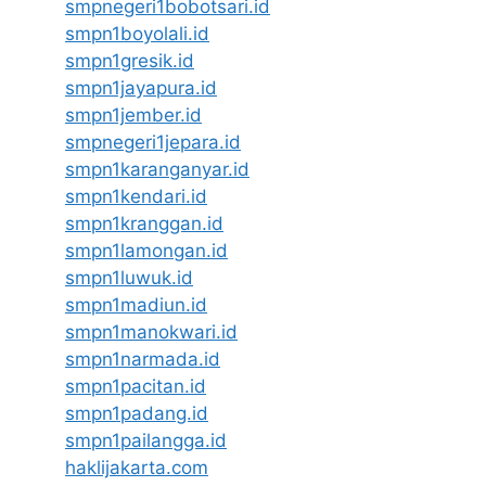
smpnegeri1bobotsari.id
smpn1boyolali.id
smpn1gresik.id
smpn1jayapura.id
smpn1jember.id
smpnegeri1jepara.id
smpn1karanganyar.id
smpn1kendari.id
smpn1kranggan.id
smpn1lamongan.id
smpn1luwuk.id
smpn1madiun.id
smpn1manokwari.id
smpn1narmada.id
smpn1pacitan.id
smpn1padang.id
smpn1pailangga.id
haklijakarta.com