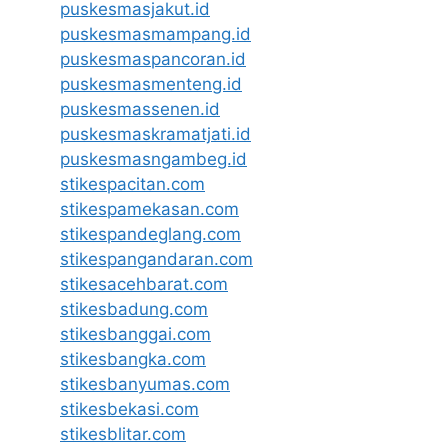
puskesmasjakut.id
puskesmasmampang.id
puskesmaspancoran.id
puskesmasmenteng.id
puskesmassenen.id
puskesmaskramatjati.id
puskesmasngambeg.id
stikespacitan.com
stikespamekasan.com
stikespandeglang.com
stikespangandaran.com
stikesacehbarat.com
stikesbadung.com
stikesbanggai.com
stikesbangka.com
stikesbanyumas.com
stikesbekasi.com
stikesblitar.com