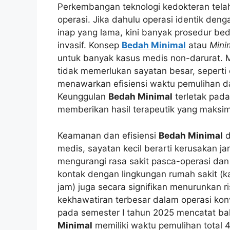
Perkembangan teknologi kedokteran tel
operasi. Jika dahulu operasi identik deng
inap yang lama, kini banyak prosedur bed
invasif. Konsep
Bedah Minimal
atau
Mini
untuk banyak kasus medis non-darurat. 
tidak memerlukan sayatan besar, seperti o
menawarkan efisiensi waktu pemulihan da
Keunggulan
Bedah Minimal
terletak pad
memberikan hasil terapeutik yang maksim
Keamanan dan efisiensi
Bedah Minimal
d
medis, sayatan kecil berarti kerusakan j
mengurangi rasa sakit pasca-operasi d
kontak dengan lingkungan rumah sakit (
jam) juga secara signifikan menurunkan ri
kekhawatiran terbesar dalam operasi kon
pada semester I tahun 2025 mencatat ba
Minimal
memiliki waktu pemulihan total 