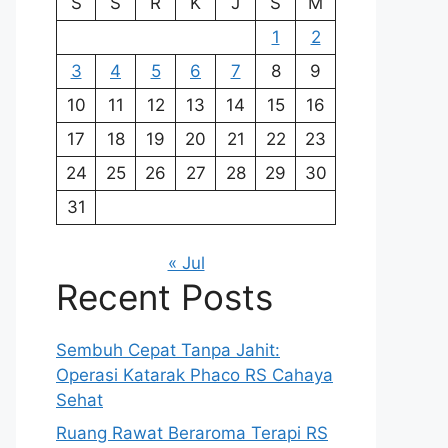
S
S
R
K
J
S
M
1
2
3
4
5
6
7
8
9
10
11
12
13
14
15
16
17
18
19
20
21
22
23
24
25
26
27
28
29
30
31
« Jul
Recent Posts
Sembuh Cepat Tanpa Jahit:
Operasi Katarak Phaco RS Cahaya
Sehat
Ruang Rawat Beraroma Terapi RS