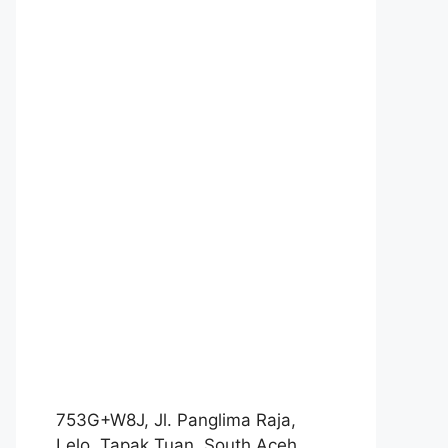
753G+W8J, Jl. Panglima Raja,
Lelo, Tapak Tuan, South Aceh