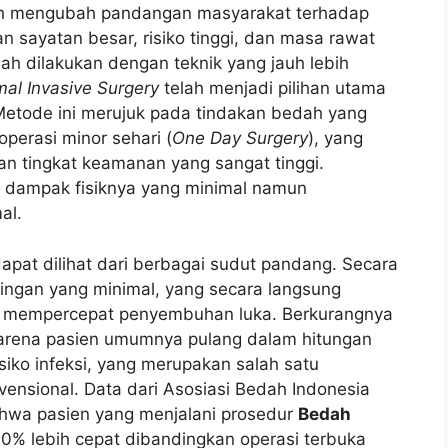
ah mengubah pandangan masyarakat terhadap
an sayatan besar, risiko tinggi, dan masa rawat
ah dilakukan dengan teknik yang jauh lebih
mal Invasive Surgery
telah menjadi pilihan utama
Metode ini merujuk pada tindakan bedah yang
perasi minor sehari (
One Day Surgery
), yang
n tingkat keamanan yang sangat tinggi.
a dampak fisiknya yang minimal namun
al.
apat dilihat dari berbagai sudut pandang. Secara
aringan yang minimal, yang secara langsung
an mempercepat penyembuhan luka. Berkurangnya
karena pasien umumnya pulang dalam hitungan
siko infeksi, yang merupakan salah satu
vensional. Data dari Asosiasi Bedah Indonesia
hwa pasien yang menjalani prosedur
Bedah
40% lebih cepat dibandingkan operasi terbuka