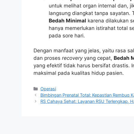
untuk melihat organ internal dan, j
langsung diangkat tanpa sayatan.
Bedah Minimal
karena dilakukan s
hanya memerlukan istirahat total 
pada sore hari.
Dengan manfaat yang jelas, yaitu rasa sak
dan proses
recovery
yang cepat,
Bedah M
yang efektif tidak harus bersifat drasti
maksimal pada kualitas hidup pasien.
Kategori
Operasi
Bimbingan Prenatal Total: Kepastian Rembuq K
RS Cahaya Sehat: Layanan RSU Terlengkap, Ha