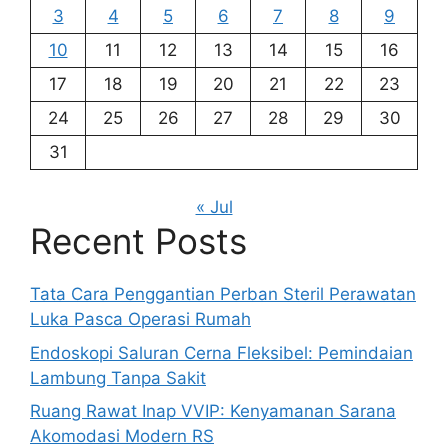
3
4
5
6
7
8
9
10
11
12
13
14
15
16
17
18
19
20
21
22
23
24
25
26
27
28
29
30
31
« Jul
Recent Posts
Tata Cara Penggantian Perban Steril Perawatan
Luka Pasca Operasi Rumah
Endoskopi Saluran Cerna Fleksibel: Pemindaian
Lambung Tanpa Sakit
Ruang Rawat Inap VVIP: Kenyamanan Sarana
Akomodasi Modern RS