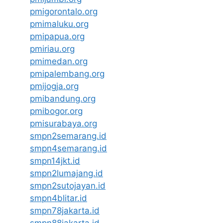
pmigorontalo.org
pmimaluku.org
pmipapua.org
pmiriau.org
pmimedan.org
pmipalembang.org
pmijogja.org
pmibandung.org
pmibogor.org
pmisurabaya.org
smpn2semarang.id
smpn4semarang.id
smpn14jkt.id
smpn2lumajang.id
smpn2sutojayan.id
smpn4blitar.id
smpn78jakarta.id