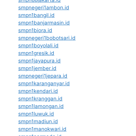
smpn88jakarta.id
smpnegeri1ambon.id
smpn1bangil.id
smpn1banjarmasin.id
smpn1biora.id
smpnegeri1bobotsari.id
smpn1boyolali.id
smpn1gresik.id
smpn1jayapura.id
smpn1jember.id
smpnegeri1jepara.id
smpn1karanganyar.id
smpn1kendari.id
smpn1kranggan.id
smpn1lamongan.id
smpn1luwuk.id
smpn1madiun.id
smpn1manokwari.id