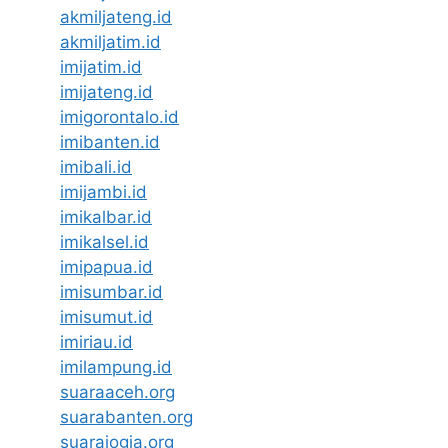
akmiljateng.id
akmiljatim.id
imijatim.id
imijateng.id
imigorontalo.id
imibanten.id
imibali.id
imijambi.id
imikalbar.id
imikalsel.id
imipapua.id
imisumbar.id
imisumut.id
imiriau.id
imilampung.id
suaraaceh.org
suarabanten.org
suarajogja.org