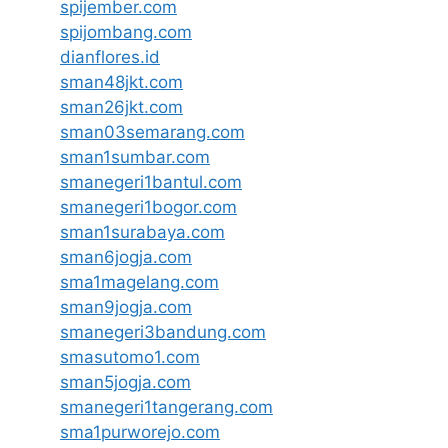
spijember.com
spijombang.com
dianflores.id
sman48jkt.com
sman26jkt.com
sman03semarang.com
sman1sumbar.com
smanegeri1bantul.com
smanegeri1bogor.com
sman1surabaya.com
sman6jogja.com
sma1magelang.com
sman9jogja.com
smanegeri3bandung.com
smasutomo1.com
sman5jogja.com
smanegeri1tangerang.com
sma1purworejo.com