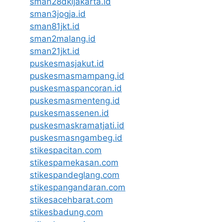
sman28dkijakarta.id
sman3jogja.id
sman81jkt.id
sman2malang.id
sman21jkt.id
puskesmasjakut.id
puskesmasmampang.id
puskesmaspancoran.id
puskesmasmenteng.id
puskesmassenen.id
puskesmaskramatjati.id
puskesmasngambeg.id
stikespacitan.com
stikespamekasan.com
stikespandeglang.com
stikespangandaran.com
stikesacehbarat.com
stikesbadung.com