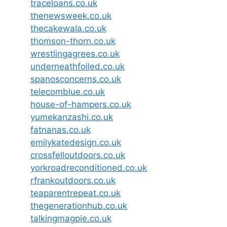
traceloans.co.uk
thenewsweek.co.uk
thecakewala.co.uk
thomson-thorn.co.uk
wrestlingagrees.co.uk
underneathfoiled.co.uk
spanosconcerns.co.uk
telecomblue.co.uk
house-of-hampers.co.uk
yumekanzashi.co.uk
fatnanas.co.uk
emilykatedesign.co.uk
crossfelloutdoors.co.uk
yorkroadreconditioned.co.uk
rfrankoutdoors.co.uk
teaparentrepeat.co.uk
thegenerationhub.co.uk
talkingmagpie.co.uk