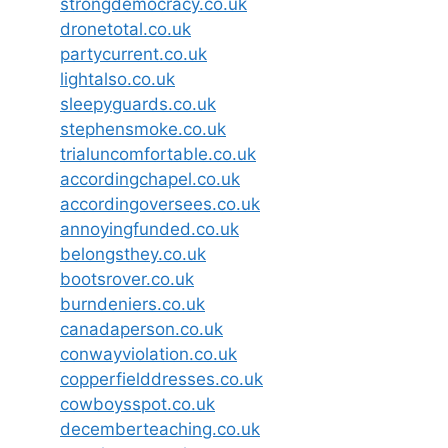
strongdemocracy.co.uk
dronetotal.co.uk
partycurrent.co.uk
lightalso.co.uk
sleepyguards.co.uk
stephensmoke.co.uk
trialuncomfortable.co.uk
accordingchapel.co.uk
accordingoversees.co.uk
annoyingfunded.co.uk
belongsthey.co.uk
bootsrover.co.uk
burndeniers.co.uk
canadaperson.co.uk
conwayviolation.co.uk
copperfielddresses.co.uk
cowboysspot.co.uk
decemberteaching.co.uk