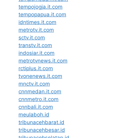
tempojogja.it.com
tempopapua.it.com
idntimes.it.com
metrotv.it.com
sctv.it.com
transtv.it.com
indosiar.it.com
metrotvnews.it.com
rctiplus.it.com
tvonenews.it.com
mnctv.it.com
cnnmedan.it.com
cnnmetro.it.com
cnnbali.it.com
meulaboh.id
tribunacehbarat.id
tribunacehbesar.id
tribunacehselatan.id