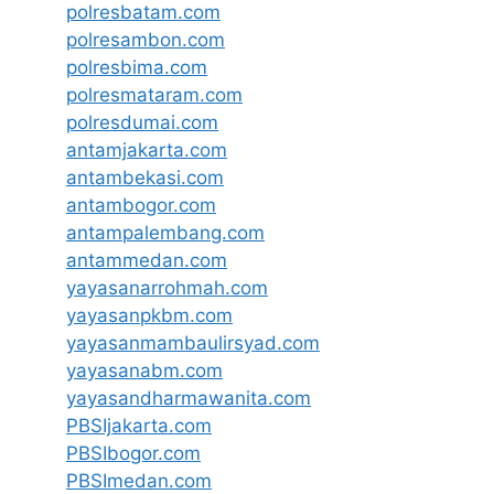
polresbatam.com
polresambon.com
polresbima.com
polresmataram.com
polresdumai.com
antamjakarta.com
antambekasi.com
antambogor.com
antampalembang.com
antammedan.com
yayasanarrohmah.com
yayasanpkbm.com
yayasanmambaulirsyad.com
yayasanabm.com
yayasandharmawanita.com
PBSIjakarta.com
PBSIbogor.com
PBSImedan.com