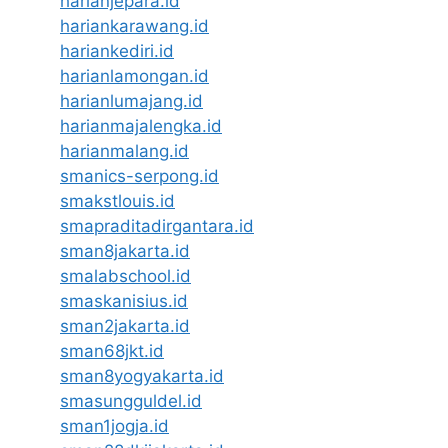
harianjepara.id
hariankarawang.id
hariankediri.id
harianlamongan.id
harianlumajang.id
harianmajalengka.id
harianmalang.id
smanics-serpong.id
smakstlouis.id
smapraditadirgantara.id
sman8jakarta.id
smalabschool.id
smaskanisius.id
sman2jakarta.id
sman68jkt.id
sman8yogyakarta.id
smasungguldel.id
sman1jogja.id