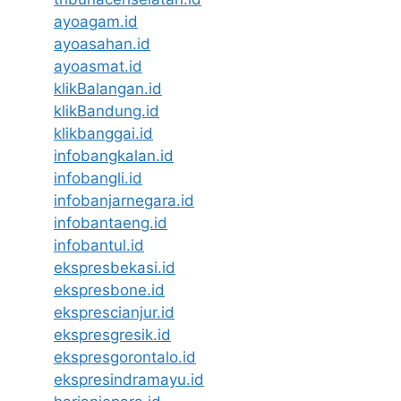
ayoagam.id
ayoasahan.id
ayoasmat.id
klikBalangan.id
klikBandung.id
klikbanggai.id
infobangkalan.id
infobangli.id
infobanjarnegara.id
infobantaeng.id
infobantul.id
ekspresbekasi.id
ekspresbone.id
eksprescianjur.id
ekspresgresik.id
ekspresgorontalo.id
ekspresindramayu.id