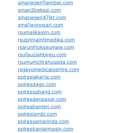
smanegeri1jember.com
sman2bekasi.com
smanegeri47jkt.com
sma1wonosari.com
rsumalikasim.com
rsuprimaintimedika.com
rsarunlhokseumaw.com
rsufauziahbireu.com
rsumumcitrahusada.com
rsgayomedicalcentre.com
polresjakarta.com
polresdago.com
polressabang.com
polresdenpasar.com
polresbanten.com
polresjambi.com
polressamarinda.com
polresbanjarmasin.com