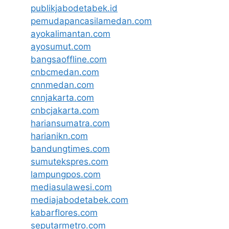
publikjabodetabek.id
pemudapancasilamedan.com
ayokalimantan.com
ayosumut.com
bangsaoffline.com
cnbcmedan.com
cnnmedan.com
cnnjakarta.com
cnbcjakarta.com
hariansumatra.com
harianikn.com
bandungtimes.com
sumutekspres.com
lampungpos.com
mediasulawesi.com
mediajabodetabek.com
kabarflores.com
seputarmetro.com