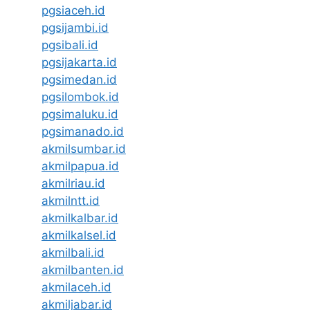
pgsiaceh.id
pgsijambi.id
pgsibali.id
pgsijakarta.id
pgsimedan.id
pgsilombok.id
pgsimaluku.id
pgsimanado.id
akmilsumbar.id
akmilpapua.id
akmilriau.id
akmilntt.id
akmilkalbar.id
akmilkalsel.id
akmilbali.id
akmilbanten.id
akmilaceh.id
akmiljabar.id