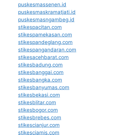
puskesmassenen.id
puskesmaskramatjati.id
puskesmasngambeg.id
stikespacitan.com
stikespamekasan.com
stikespandeglang.com
stikespangandaran.com
stikesacehbarat.com
stikesbadung.com
stikesbanggai.com
stikesbangka.com
stikesbanyumas.com
stikesbekasi.com
stikesblitar.com
stikesbogor.com
stikesbrebes.com
stikescianjur.com
stikesciamis.com