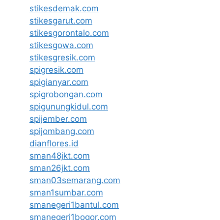
stikesdemak.com
stikesgarut.com
stikesgorontalo.com
stikesgowa.com
stikesgresik.com
spigresik.com
spigianyar.com
spigrobongan.com
spigunungkidul.com
spijember.com
spijombang.com
dianflores.id
sman48jkt.com
sman26jkt.com
sman03semarang.com
sman1sumbar.com
smanegeri1bantul.com
smanegeri1bogor.com