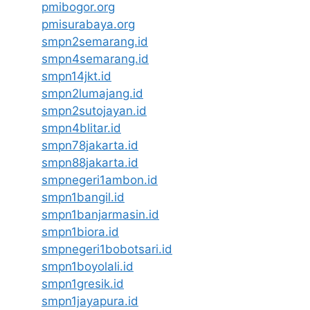
pmibogor.org
pmisurabaya.org
smpn2semarang.id
smpn4semarang.id
smpn14jkt.id
smpn2lumajang.id
smpn2sutojayan.id
smpn4blitar.id
smpn78jakarta.id
smpn88jakarta.id
smpnegeri1ambon.id
smpn1bangil.id
smpn1banjarmasin.id
smpn1biora.id
smpnegeri1bobotsari.id
smpn1boyolali.id
smpn1gresik.id
smpn1jayapura.id