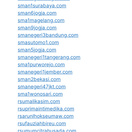
sman1surabaya.com
sman6jogja.com
sma1magelang.com
sman9jogja.com
smanegeri3bandung.com
smasutomo1.com
sman5jogja.com
smanegeri1tangerang.com
sma1purworejo.com
smanegeri1jember.com
sman2bekasi.com
smanegeri47jkt.com
sma1wonosari.com
rsumalikasim.com
rsuprimaintimedika.com
rsarunlhokseumaw.com
rsufauziahbireu.com
rsumumcitrahusada.com