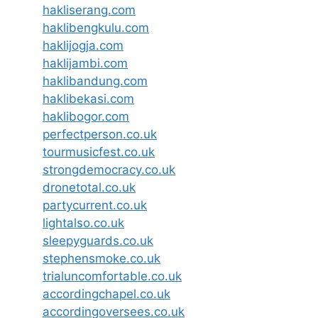
hakliserang.com
haklibengkulu.com
haklijogja.com
haklijambi.com
haklibandung.com
haklibekasi.com
haklibogor.com
perfectperson.co.uk
tourmusicfest.co.uk
strongdemocracy.co.uk
dronetotal.co.uk
partycurrent.co.uk
lightalso.co.uk
sleepyguards.co.uk
stephensmoke.co.uk
trialuncomfortable.co.uk
accordingchapel.co.uk
accordingoversees.co.uk