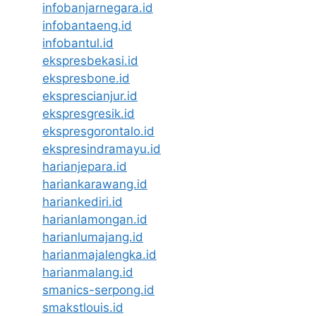
infobanjarnegara.id
infobantaeng.id
infobantul.id
ekspresbekasi.id
ekspresbone.id
eksprescianjur.id
ekspresgresik.id
ekspresgorontalo.id
ekspresindramayu.id
harianjepara.id
hariankarawang.id
hariankediri.id
harianlamongan.id
harianlumajang.id
harianmajalengka.id
harianmalang.id
smanics-serpong.id
smakstlouis.id