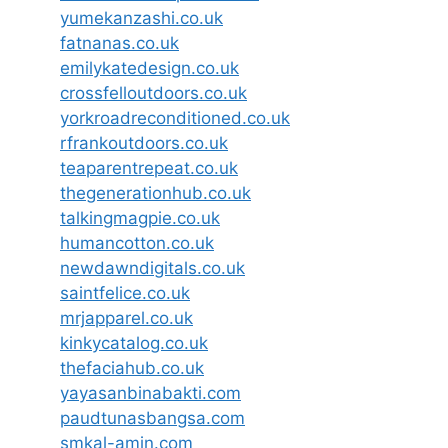
yumekanzashi.co.uk
fatnanas.co.uk
emilykatedesign.co.uk
crossfelloutdoors.co.uk
yorkroadreconditioned.co.uk
rfrankoutdoors.co.uk
teaparentrepeat.co.uk
thegenerationhub.co.uk
talkingmagpie.co.uk
humancotton.co.uk
newdawndigitals.co.uk
saintfelice.co.uk
mrjapparel.co.uk
kinkycatalog.co.uk
thefaciahub.co.uk
yayasanbinabakti.com
paudtunasbangsa.com
smkal-amin.com