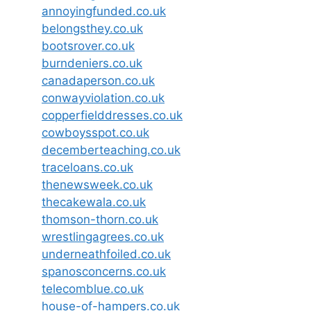
annoyingfunded.co.uk
belongsthey.co.uk
bootsrover.co.uk
burndeniers.co.uk
canadaperson.co.uk
conwayviolation.co.uk
copperfielddresses.co.uk
cowboysspot.co.uk
decemberteaching.co.uk
traceloans.co.uk
thenewsweek.co.uk
thecakewala.co.uk
thomson-thorn.co.uk
wrestlingagrees.co.uk
underneathfoiled.co.uk
spanosconcerns.co.uk
telecomblue.co.uk
house-of-hampers.co.uk