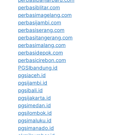
perbasibanjarbaru.com
perbasiblitar.com
perbasimagelang.com
perbasijambi.com
perbasiserang.com
perbasitangerang.com
perbasimalang.com
perbasidepok.com
perbasicirebon.com
PGSIbandung.id
pgsiaceh.id
pgsijambi.id
pgsibali.id
pgsijakarta.id
pgsimedan.id
pgsilombok.id
pgsimaluku.id
pgsimanado.id