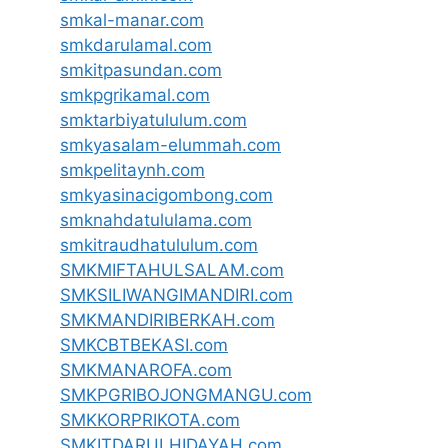
smkal-manar.com
smkdarulamal.com
smkitpasundan.com
smkpgrikamal.com
smktarbiyatululum.com
smkyasalam-elummah.com
smkpelitaynh.com
smkyasinacigombong.com
smknahdatululama.com
smkitraudhatululum.com
SMKMIFTAHULSALAM.com
SMKSILIWANGIMANDIRI.com
SMKMANDIRIBERKAH.com
SMKCBTBEKASI.com
SMKMANAROFA.com
SMKPGRIBOJONGMANGU.com
SMKKORPRIKOTA.com
SMKITDARULHIDAYAH.com