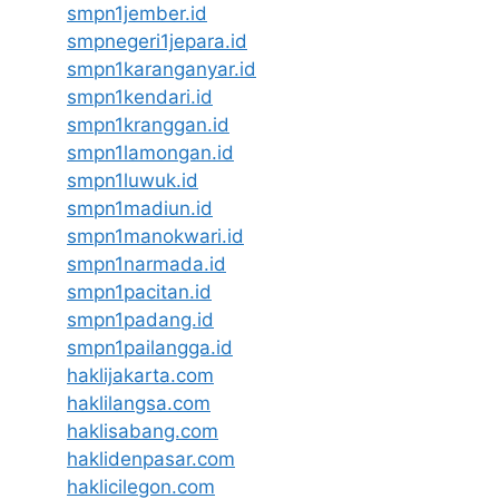
smpn1jember.id
smpnegeri1jepara.id
smpn1karanganyar.id
smpn1kendari.id
smpn1kranggan.id
smpn1lamongan.id
smpn1luwuk.id
smpn1madiun.id
smpn1manokwari.id
smpn1narmada.id
smpn1pacitan.id
smpn1padang.id
smpn1pailangga.id
haklijakarta.com
haklilangsa.com
haklisabang.com
haklidenpasar.com
haklicilegon.com