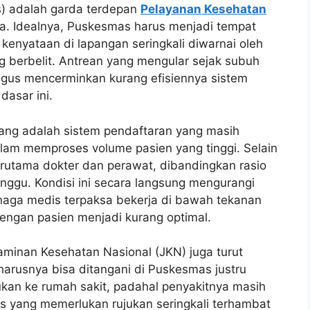
) adalah garda terdepan
Pelayanan Kesehatan
ia. Idealnya, Puskesmas harus menjadi tempat
kenyataan di lapangan seringkali diwarnai oleh
g berbelit. Antrean yang mengular sejak subuh
igus mencerminkan kurang efisiennya sistem
dasar ini.
ang adalah sistem pendaftaran yang masih
alam memproses volume pasien yang tinggi. Selain
erutama dokter dan perawat, dibandingkan rasio
ggu. Kondisi ini secara langsung mengurangi
naga medis terpaksa bekerja di bawah tekanan
dengan pasien menjadi kurang optimal.
aminan Kesehatan Nasional (JKN) juga turut
rusnya bisa ditangani di Puskesmas justru
kan ke rumah sakit, padahal penyakitnya masih
nis yang memerlukan rujukan seringkali terhambat