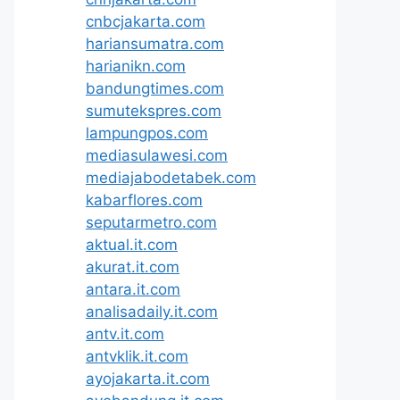
cnbcjakarta.com
hariansumatra.com
harianikn.com
bandungtimes.com
sumutekspres.com
lampungpos.com
mediasulawesi.com
mediajabodetabek.com
kabarflores.com
seputarmetro.com
aktual.it.com
akurat.it.com
antara.it.com
analisadaily.it.com
antv.it.com
antvklik.it.com
ayojakarta.it.com