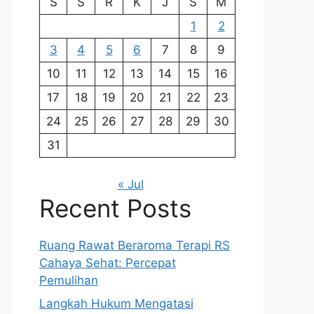
S
S
R
K
J
S
M
1
2
3
4
5
6
7
8
9
10
11
12
13
14
15
16
17
18
19
20
21
22
23
24
25
26
27
28
29
30
31
« Jul
Recent Posts
Ruang Rawat Beraroma Terapi RS
Cahaya Sehat: Percepat
Pemulihan
Langkah Hukum Mengatasi