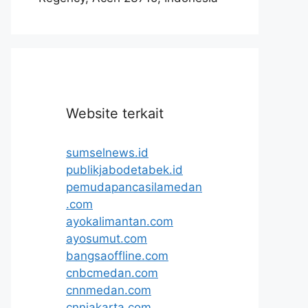
Website terkait
sumselnews.id
publikjabodetabek.id
pemudapancasilamedan
.com
ayokalimantan.com
ayosumut.com
bangsaoffline.com
cnbcmedan.com
cnnmedan.com
cnnjakarta.com