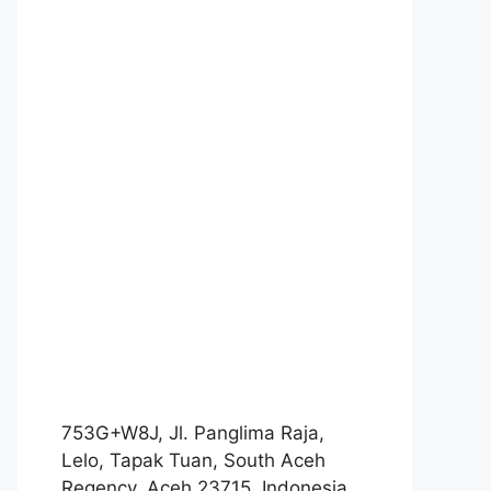
753G+W8J, Jl. Panglima Raja,
Lelo, Tapak Tuan, South Aceh
Regency, Aceh 23715, Indonesia