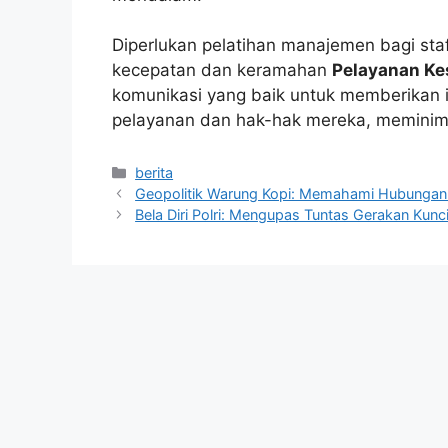
Diperlukan pelatihan manajemen bagi st
kecepatan dan keramahan
Pelayanan Ke
komunikasi yang baik untuk memberikan i
pelayanan dan hak-hak mereka, meminima
Kategori
berita
Geopolitik Warung Kopi: Memahami Hubungan In
Bela Diri Polri: Mengupas Tuntas Gerakan Kunci