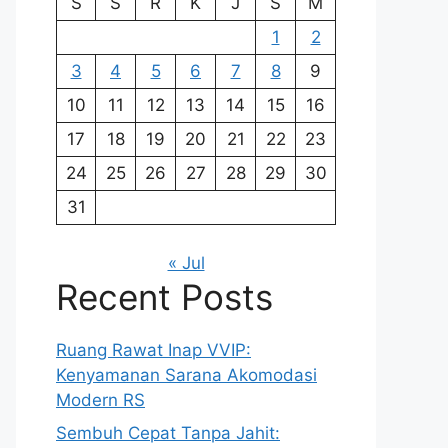
S
S
R
K
J
S
M
1
2
3
4
5
6
7
8
9
10
11
12
13
14
15
16
17
18
19
20
21
22
23
24
25
26
27
28
29
30
31
« Jul
Recent Posts
Ruang Rawat Inap VVIP:
Kenyamanan Sarana Akomodasi
Modern RS
Sembuh Cepat Tanpa Jahit: