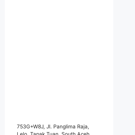
753G+W8J, Jl. Panglima Raja,
Lelo, Tapak Tuan, South Aceh