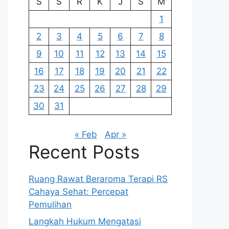
S
S
R
K
J
S
M
1
2
3
4
5
6
7
8
9
10
11
12
13
14
15
16
17
18
19
20
21
22
23
24
25
26
27
28
29
30
31
« Feb
Apr »
Recent Posts
Ruang Rawat Beraroma Terapi RS
Cahaya Sehat: Percepat
Pemulihan
Langkah Hukum Mengatasi