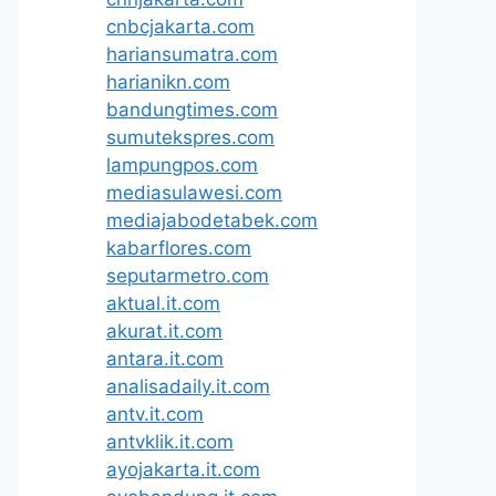
cnbcjakarta.com
hariansumatra.com
harianikn.com
bandungtimes.com
sumutekspres.com
lampungpos.com
mediasulawesi.com
mediajabodetabek.com
kabarflores.com
seputarmetro.com
aktual.it.com
akurat.it.com
antara.it.com
analisadaily.it.com
antv.it.com
antvklik.it.com
ayojakarta.it.com