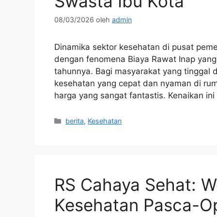
Swasta Ibu Kota
08/03/2026
oleh
admin
Dinamika sektor kesehatan di pusat pemer
dengan fenomena Biaya Rawat Inap yang t
tahunnya. Bagi masyarakat yang tinggal 
kesehatan yang cepat dan nyaman di ruma
harga yang sangat fantastis. Kenaikan in
Kategori
berita
,
Kesehatan
RS Cahaya Sehat: W
Kesehatan Pasca-Ope