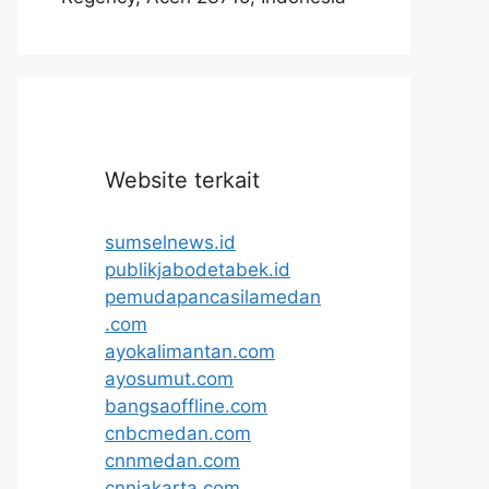
Website terkait
sumselnews.id
publikjabodetabek.id
pemudapancasilamedan
.com
ayokalimantan.com
ayosumut.com
bangsaoffline.com
cnbcmedan.com
cnnmedan.com
cnnjakarta.com