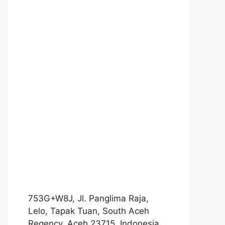
753G+W8J, Jl. Panglima Raja,
Lelo, Tapak Tuan, South Aceh
Regency, Aceh 23715, Indonesia